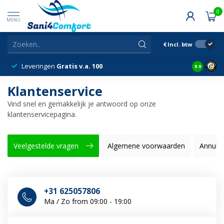
0
MENU
€
Incl. btw
v.a. 100
14 dagen
Bedenktijd
8.9
Klantenservice
Vind snel en gemakkelijk je antwoord op onze
klantenservicepagina.
Veelgestelde vragen
Algemene voorwaarden
Annule
+31 625057806
Ma / Zo from 09:00 - 19:00