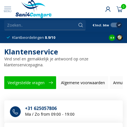
0
MENU
€
Incl. btw
Klantbeordelingen
8.9/10
8.9
Klantenservice
Vind snel en gemakkelijk je antwoord op onze
klantenservicepagina.
Veelgestelde vragen
Algemene voorwaarden
Annule
+31 625057806
Ma / Zo from 09:00 - 19:00