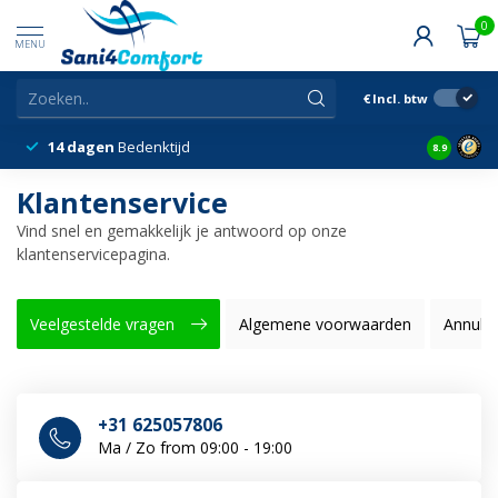
0
MENU
€
Incl. btw
14 dagen
Bedenktijd
Snelle &
8.9
Klantenservice
Vind snel en gemakkelijk je antwoord op onze
klantenservicepagina.
Veelgestelde vragen
Algemene voorwaarden
Annule
+31 625057806
Ma / Zo from 09:00 - 19:00