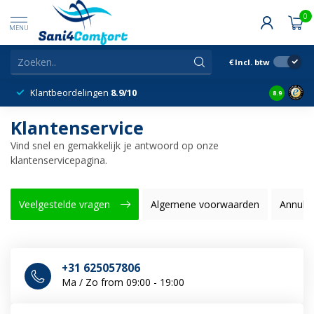
0
MENU
€
Incl. btw
Klantbeordelingen
8.9/10
8.9
Klantenservice
Vind snel en gemakkelijk je antwoord op onze
klantenservicepagina.
Veelgestelde vragen
Algemene voorwaarden
Annule
+31 625057806
Ma / Zo from 09:00 - 19:00