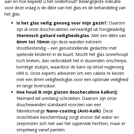
aan en hoe beperkt u het onderhoud? Belangrijkste indicatie
voor deze vraag is de dikte van het glas en de behandeling van
het glas.
Is het glas veilig genoeg voor mijn gezin?:
Daarom
zijn al onze douchecabines vervaardigd uit hoogwaardig
thermisch gehard veiligheidsglas
. Met een dikte van
6mm tot 10mm
zijn deze wanden extreem
stootbestendig – een geruststellende gedachte met
spelende kinderen in de buurt. Mocht het glas onverhoopt
toch breken, dan verbrokkelt het in duizenden onscherpe,
korrelige stukjes, waardoor de kans op letsel nagenoeg
nihil is. Onze experts adviseren om een cabine te kiezen
met een 8mm veiligheidsglas voor een optimale veiligheid
en lange levensduur.
Hoe houd ik mijn glazen douchecabine kalkvrij:
Niemand wil urenlang schrobben. Daarom zijn onze
douchewanden standaard voorzien van een
fabrieksmatige
Nano-coating (Anti-kalk)
. Deze
onzichtbare beschermlaag zorgt ervoor dat water en
zeepresten zich niet aan het oppervlak hechten, maar er
simpelweg vanaf parelen.