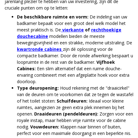
jarenlang plezier te hebben van uw investering, zijn dit de
cruciale punten om op te letten:
De beschikbare ruimte en vorm:
De indeling van uw
badkamer bepaalt voor een groot deel welk model het
meest praktisch is. De
v
ierkante
of
rechthoekige
douchecabine
modellen bieden de meeste
bewegingsvrijheid en een strakke, moderne uitstraling. De
kwartronde cabines
zijn dé oplossing voor de
compacte badkamer. Door de ronde afwerking bespaart u
loopruimte in de rest van de badkamer.
Vijfhoek
Cabines:
Een slim alternatief dat een ruime douche-
ervaring combineert met een afgeplatte hoek voor extra
doorloop.
Type deuropening:
Houd rekening met de "draaicirkel"
van de deuren om te voorkomen dat ze tegen de wastafel
of het toilet stoten:
Schuifdeuren:
Ideaal voor kleine
ruimtes, aangezien ze geen extra plek innemen bij het
openen.
Draaideuren (pendeldeuren):
Zorgen voor een
royale instap, maar hebben vrije ruimte voor de cabine
nodig.
Vouwdeuren:
Klappen naar binnen of buiten,
perfect voor een maximale doorgang in een beperkte nis.