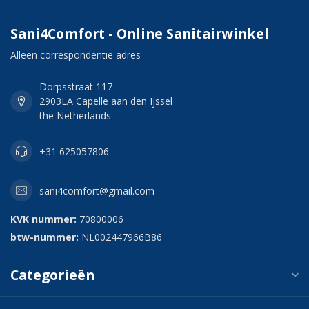
Sani4Comfort - Online Sanitairwinkel
Alleen correspondentie adres
Dorpsstraat 117
2903LA Capelle aan den Ijssel
the Netherlands
+31 625057806
sani4comfort@gmail.com
KVK nummer:
70800006
btw-nummer:
NL002447966B86
Categorieën