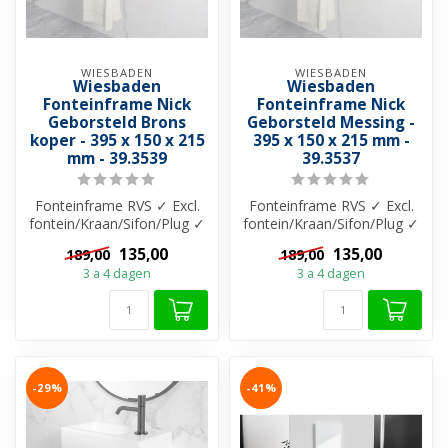
WIESBADEN
WIESBADEN
Wiesbaden
Wiesbaden
Fonteinframe Nick
Fonteinframe Nick
Geborsteld Brons
Geborsteld Messing -
koper - 395 x 150 x 215
395 x 150 x 215 mm -
mm - 39.3539
39.3537
Fonteinframe RVS ✓ Excl.
Fonteinframe RVS ✓ Excl.
fontein/Kraan/Sifon/Plug ✓
fontein/Kraan/Sifon/Plug ✓
Te gebruiken als
Te gebruiken als
135,00
135,00
189,00
189,00
Handdoekhou...
Handdoekhou...
3 a 4 dagen
3 a 4 dagen
-29%
-41%