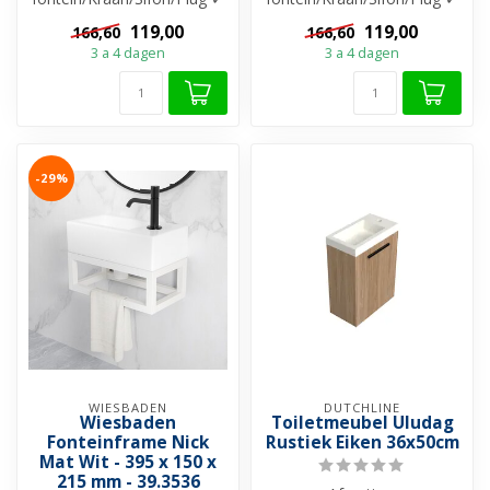
Te gebruiken als
Te gebruiken als
119,00
119,00
166,60
166,60
Handdoekh...
Handdoekh...
3 a 4 dagen
3 a 4 dagen
-29%
WIESBADEN
DUTCHLINE
Wiesbaden
Toiletmeubel Uludag
Fonteinframe Nick
Rustiek Eiken 36x50cm
Mat Wit - 395 x 150 x
215 mm - 39.3536