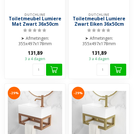
DUTCHLINE
DUTCHLINE
Toiletmeubel Lumiere
Toiletmeubel Lumiere
Mat Zwart 36x50cm
Zwart Eiken 36x50cm
➤ Afmetingen:
➤ Afmetingen:
355x497x178mm
355x497x178mm
➤ Excl. Wastafel
➤ Excl. Wastafel
131,89
131,89
➤ Grass DWX soft close
➤ Grass DWX soft close
3 a 4 dagen
3 a 4 dagen
scharniere...
scharniere...
-29%
-29%