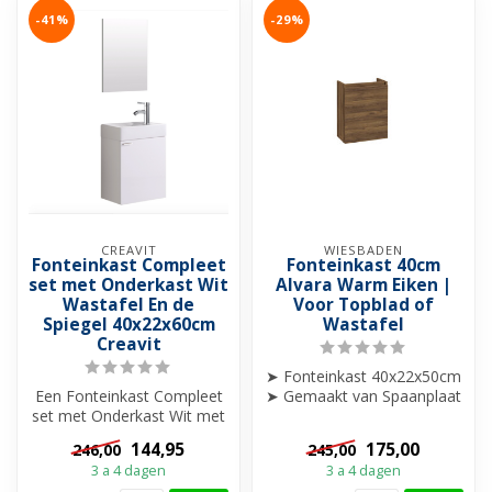
-41%
-29%
CREAVIT
WIESBADEN
Fonteinkast Compleet
Fonteinkast 40cm
set met Onderkast Wit
Alvara Warm Eiken |
Wastafel En de
Voor Topblad of
Spiegel 40x22x60cm
Wastafel
Creavit
➤ Fonteinkast 40x22x50cm
Een Fonteinkast Compleet
➤ Gemaakt van Spaanplaat
set met Onderkast Wit met
en Kunststof Front.
alles er op en er aan! De
➤ Deur ...
144,95
175,00
246,00
245,00
Cre...
3 a 4 dagen
3 a 4 dagen