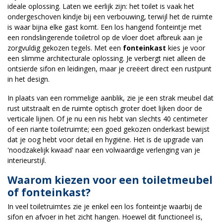
ideale oplossing. Laten we eerlijk zijn: het toilet is vaak het
ondergeschoven kindje bij een verbouwing, terwijl het de ruimte
is waar bijna elke gast komt. Een los hangend fonteintje met
een rondslingerende toiletrol op de vloer doet afbreuk aan je
zorgvuldig gekozen tegels. Met een
fonteinkast
kies je voor
een slimme architecturale oplossing. Je verbergt niet alleen de
ontsierde sifon en leidingen, maar je creëert direct een rustpunt
in het design.
In plaats van een rommelige aanblik, zie je een strak meubel dat
rust uitstraalt en de ruimte optisch groter doet lijken door de
verticale lijnen. Of je nu een nis hebt van slechts 40 centimeter
of een riante toiletruimte; een goed gekozen onderkast bewijst
dat je oog hebt voor detail en hygiëne. Het is de upgrade van
'noodzakelijk kwaad' naar een volwaardige verlenging van je
interieurstijl.
Waarom kiezen voor een toiletmeubel
of fonteinkast?
In veel toiletruimtes zie je enkel een los fonteintje waarbij de
sifon en afvoer in het zicht hangen. Hoewel dit functioneel is,