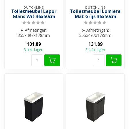
DUTCHLINE
DUTCHLINE
Toiletmeubel Lepor
Toiletmeubel Lumiere
Glans Wit 36x50cm
Mat Grijs 36x50cm
➤ Afmetingen:
➤ Afmetingen:
355x497x178mm
355x497x178mm
➤ Excl. Wastafel
➤ Excl. Wastafel
131,89
131,89
➤ Grass DWX soft close
➤ Grass DWX soft close
3 a 4 dagen
3 a 4 dagen
scharniere...
scharniere...