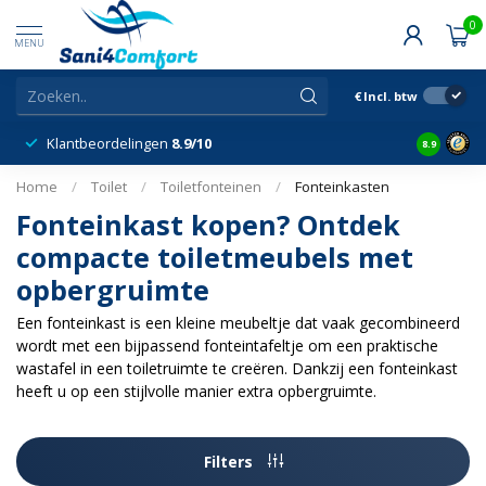
0
MENU
€
Incl. btw
Klantbeordelingen
8.9/10
8.9
Home
/
Toilet
/
Toiletfonteinen
/
Fonteinkasten
Fonteinkast kopen? Ontdek
compacte toiletmeubels met
opbergruimte
Een fonteinkast is een kleine meubeltje dat vaak gecombineerd
wordt met een bijpassend fonteintafeltje om een praktische
wastafel in een toiletruimte te creëren. Dankzij een fonteinkast
heeft u op een stijlvolle manier extra opbergruimte.
Filters