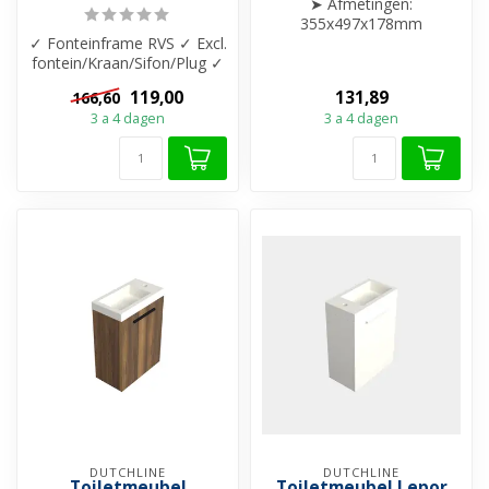
➤ Afmetingen:
355x497x178mm
✓ Fonteinframe RVS ✓ Excl.
➤ Excl. Wastafel
fontein/Kraan/Sifon/Plug ✓
➤ Grass DWX soft close
Te gebruiken als
scharniere...
119,00
131,89
166,60
Handdoekh...
3 a 4 dagen
3 a 4 dagen
DUTCHLINE
DUTCHLINE
Toiletmeubel
Toiletmeubel Lepor