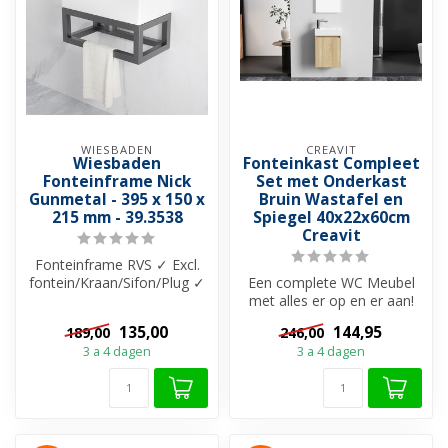
WIESBADEN
CREAVIT
Wiesbaden
Fonteinkast Compleet
Fonteinframe Nick
Set met Onderkast
Gunmetal - 395 x 150 x
Bruin Wastafel en
215 mm - 39.3538
Spiegel 40x22x60cm
Creavit
Fonteinframe RVS ✓ Excl.
fontein/Kraan/Sifon/Plug ✓
Een complete WC Meubel
Te gebruiken als
met alles er op en er aan!
Handdoekhou...
De Creavit Aloni fonteinkast
135,00
144,95
189,00
246,00
i...
3 a 4 dagen
3 a 4 dagen