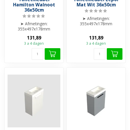
Hamilton Walnoot
Mat Wit 36x50cm
36x50cm
➤ Afmetingen:
➤ Afmetingen:
355x497x178mm
355x497x178mm
➤ Excl. Wastafel
➤ Excl. Wastafel
➤ Grass DWX soft close
131,89
131,89
➤ Grass DWX soft close
scharniere...
3 a 4 dagen
3 a 4 dagen
scharniere...