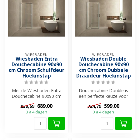
WIESBADEN
WIESBADEN
Wiesbaden Entra
Wiesbaden Double
Douchecabine 90x90
Douchecabine 90x90
cm Chroom Schuifdeur
cm Chroom Dubbele
Hoekinstap
Draaideur Hoekinstap
Met de Wiesbaden Entra
Douchecabine Double is
Douchecabine 90x90 cm
een perfecte keuze voor
Chroom Schuifdeur
wie op zoek is naar een
689,00
599,00
833,69
724,79
Hoekinstap haal j...
ruime, st...
3 a 4 dagen
3 a 4 dagen