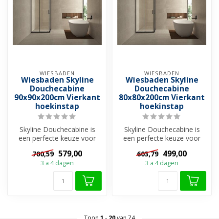
WIESBADEN
WIESBADEN
Wiesbaden Skyline
Wiesbaden Skyline
Douchecabine
Douchecabine
90x90x200cm Vierkant
80x80x200cm Vierkant
hoekinstap
hoekinstap
Skyline Douchecabine is
Skyline Douchecabine is
een perfecte keuze voor
een perfecte keuze voor
wie op zoek is naar een
wie op zoek is naar een
579,00
499,00
700,59
603,79
ruime, s...
ruime, s...
3 a 4 dagen
3 a 4 dagen
Toon
1
-
20
van 74