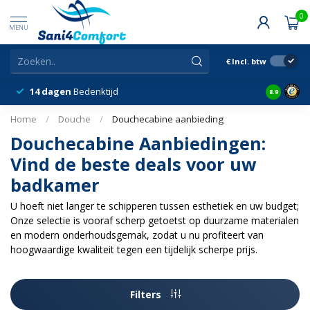
0
MENU
€
Incl. btw
14 dagen
Bedenktijd
Snelle &
8.9
Home
/
Douche
/
Douchecabine aanbieding
Douchecabine Aanbiedingen:
Vind de beste deals voor uw
badkamer
U hoeft niet langer te schipperen tussen esthetiek en uw budget;
Onze selectie is vooraf scherp getoetst op duurzame materialen
en modern onderhoudsgemak, zodat u nu profiteert van
hoogwaardige kwaliteit tegen een tijdelijk scherpe prijs.
Filters