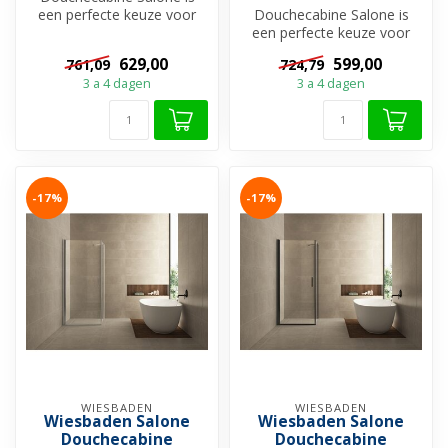
een perfecte keuze voor
Douchecabine Salone is
wie op zoek is naar een
een perfecte keuze voor
ruime, st...
wie op zoek is naar een
629,00
599,00
761,09
724,79
ruime, st...
3 a 4 dagen
3 a 4 dagen
-17%
-17%
WIESBADEN
WIESBADEN
Wiesbaden Salone
Wiesbaden Salone
Douchecabine
Douchecabine