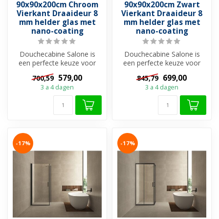
90x90x200cm Chroom
90x90x200cm Zwart
Vierkant Draaideur 8
Vierkant Draaideur 8
mm helder glas met
mm helder glas met
nano-coating
nano-coating
Douchecabine Salone is
Douchecabine Salone is
een perfecte keuze voor
een perfecte keuze voor
wie op zoek is naar een
wie op zoek is naar een
579,00
699,00
700,59
845,79
ruime, st...
ruime, st...
3 a 4 dagen
3 a 4 dagen
-17%
-17%