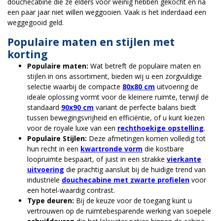
douchecabine die ze elders voor weinig hebben gekocht en na
een paar jaar niet willen weggooien. Vaak is het inderdaad een
weggegooid geld.
Populaire maten en stijlen met
korting
Populaire maten:
Wat betreft de populaire maten en
stijlen in ons assortiment, bieden wij u een zorgvuldige
selectie waarbij de compacte
80x80 cm
uitvoering de
ideale oplossing vormt voor de kleinere ruimte, terwijl de
standaard
90x90 cm
variant de perfecte balans biedt
tussen bewegingsvrijheid en efficiëntie, of u kunt kiezen
voor de royale luxe van een
rechthoekige opstelling
.
Populaire Stijlen:
Deze afmetingen komen volledig tot
hun recht in een
kwartronde vorm
die kostbare
loopruimte bespaart, of juist in een strakke
vierkante
uitvoering
die prachtig aansluit bij de huidige trend van
industriële
douchecabine met zwarte profielen
voor
een hotel-waardig contrast.
Type deuren:
Bij de keuze voor de toegang kunt u
vertrouwen op de ruimtebesparende werking van soepele