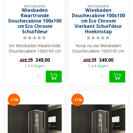
WIESBADEN
WIESBADEN
Wiesbaden
Wiesbaden
Kwartronde
Douchecabine 100x100
Douchecabine 100x100
cm Eco Chroom
cm Eco Chroom
Vierkant Schuifdeur
Schuifdeur
Hoekinstap
De Wiesbaden Kwartronde
Koop nu uw Wiesbaden
Douchecabine 100x100 cm
Douchecabine 100x100 cm
Eco is een uitstekende
Eco Chroom Vierkant
349,00
349,00
422,29
422,29
keuze voo...
Schuifdeur Hoek...
3 a 4 dagen
3 a 4 dagen
-17%
-15%