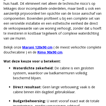
huis haalt. Dit elimineert niet alleen de technische risico's op
lekkages door incompatibele onderdelen, maar biedt u ook een
aanzienlijk prijsvoordeel ten opzichte van de losse aanschaf van
componenten. Bovendien profiteert u bij een complete set van
een versnelde installatie en een esthetische eenheid die direct
de verkoopwaarde van uw woning verhoogt, zonder dat u hoeft
te investeren in kostbaar tegelwerk of complexe waterdichting
van uw muren.
Bekijk onze
Marani 120x90 cm
( de meest verkochte complete
douchecabine ) en de
Rimo 90x90 cm
.
Wat deze keuze voor u betekent:
Waterdichte zekerheid:
De cabine is een gesloten
systeem, waardoor uw badkamermuren volledig
beschermd blijven.
Direct resultaat:
Geen lange verbouwing; vaak is de
cabine binnen één dagdeel gebruiksklaar.
Budgetbeheersing:
U weet vooraf exact wat de totale
investering is, zonder verrassingen achteraf.