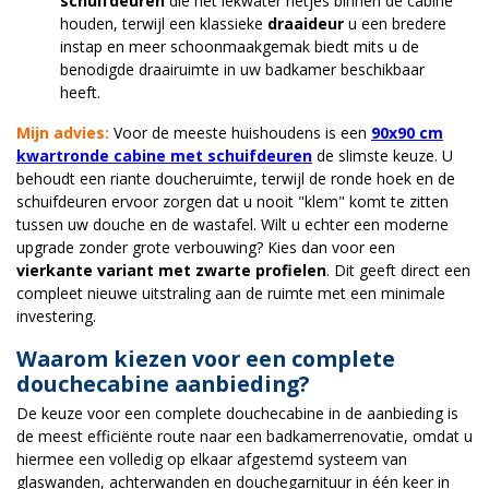
schuifdeuren
die het lekwater netjes binnen de cabine
houden, terwijl een klassieke
draaideur
u een bredere
instap en meer schoonmaakgemak biedt mits u de
benodigde draairuimte in uw badkamer beschikbaar
heeft.
Mijn advies:
Voor de meeste huishoudens is een
90x90 cm
kwartronde cabine met schuifdeuren
de slimste keuze. U
behoudt een riante doucheruimte, terwijl de ronde hoek en de
schuifdeuren ervoor zorgen dat u nooit "klem" komt te zitten
tussen uw douche en de wastafel. Wilt u echter een moderne
upgrade zonder grote verbouwing? Kies dan voor een
vierkante variant met zwarte profielen
. Dit geeft direct een
compleet nieuwe uitstraling aan de ruimte met een minimale
investering.
Waarom kiezen voor een complete
douchecabine aanbieding?
De keuze voor een complete douchecabine in de aanbieding is
de meest efficiënte route naar een badkamerrenovatie, omdat u
hiermee een volledig op elkaar afgestemd systeem van
glaswanden, achterwanden en douchegarnituur in één keer in