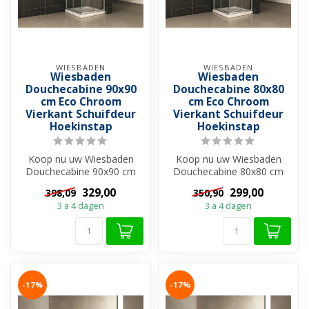
WIESBADEN
WIESBADEN
Wiesbaden
Wiesbaden
Douchecabine 90x90
Douchecabine 80x80
cm Eco Chroom
cm Eco Chroom
Vierkant Schuifdeur
Vierkant Schuifdeur
Hoekinstap
Hoekinstap
Koop nu uw Wiesbaden
Koop nu uw Wiesbaden
Douchecabine 90x90 cm
Douchecabine 80x80 cm
Eco Chroom Vierkant
Eco Chroom Vierkant
329,00
299,00
398,09
350,90
Schuifdeur Hoekin...
Schuifdeur Hoekin...
3 a 4 dagen
3 a 4 dagen
-17%
-17%