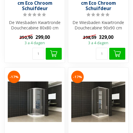
cm Eco Chroom
cm Eco Chroom
Schuifdeur
Schuifdeur
De Wiesbaden Kwartronde
De Wiesbaden Kwartronde
Douchecabine 80x80 cm
Douchecabine 90x90 cm
Eco is een uitstekende
Eco is een uitstekende
299,00
329,00
350,90
398,09
keuze voor ...
keuze voor ...
3 a 4 dagen
3 a 4 dagen
-17%
-17%