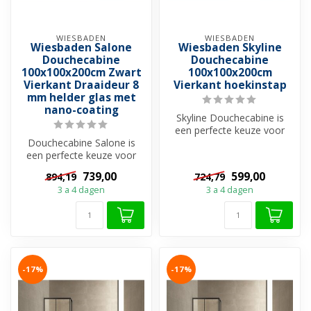
WIESBADEN
WIESBADEN
Wiesbaden Salone
Wiesbaden Skyline
Douchecabine
Douchecabine
100x100x200cm Zwart
100x100x200cm
Vierkant Draaideur 8
Vierkant hoekinstap
mm helder glas met
nano-coating
Skyline Douchecabine is
een perfecte keuze voor
Douchecabine Salone is
wie op zoek is naar een
een perfecte keuze voor
ruime, s...
wie op zoek is naar een
739,00
599,00
894,19
724,79
ruime, st...
3 a 4 dagen
3 a 4 dagen
-17%
-17%