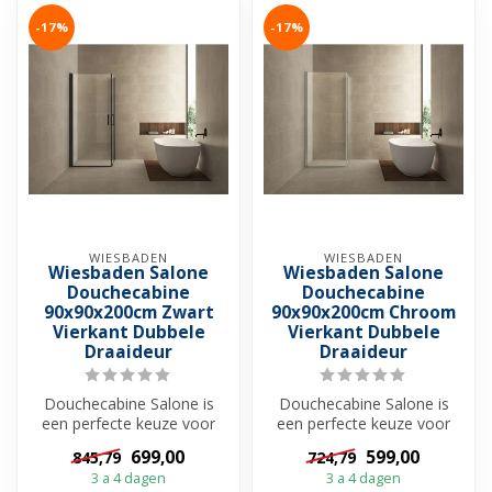
-17%
-17%
WIESBADEN
WIESBADEN
Wiesbaden Salone
Wiesbaden Salone
Douchecabine
Douchecabine
90x90x200cm Zwart
90x90x200cm Chroom
Vierkant Dubbele
Vierkant Dubbele
Draaideur
Draaideur
Douchecabine Salone is
Douchecabine Salone is
een perfecte keuze voor
een perfecte keuze voor
wie op zoek is naar een
wie op zoek is naar een
699,00
599,00
845,79
724,79
ruime, st...
ruime, st...
3 a 4 dagen
3 a 4 dagen