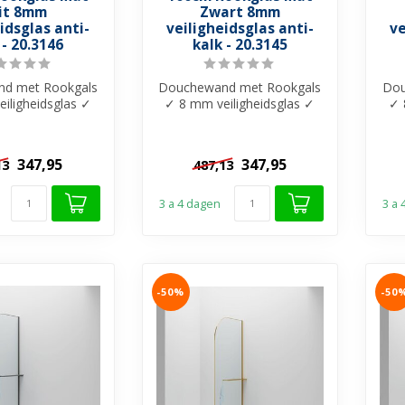
it 8mm
Zwart 8mm
idsglas anti-
veiligheidsglas anti-
ve
 - 20.3146
kalk - 20.3145
d met Rookgals
Douchewand met Rookgals
Dou
iligheidsglas ✓
✓ 8 mm veiligheidsglas ✓
✓ 
k behandeling ✓
Anti-kalk behandeling ✓
A
nder ...
Zonder ...
347,95
347,95
13
487,13
3 a 4 dagen
3 a
-50%
-50