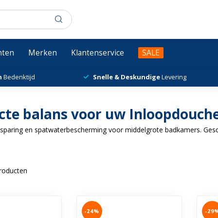
chten
Merken
Klantenservice
SALE
n
Bedenktijd
Snelle & Deskundige
Levering
cte balans voor uw Inloopdouch
esparing en spatwaterbescherming voor middelgrote badkamers. Gesc
roducten
-24%
-29