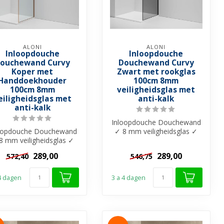
ALONI
ALONI
Inloopdouche
Inloopdouche
ouchewand Curvy
Douchewand Curvy
Koper met
Zwart met rookglas
Handdoekhouder
100cm 8mm
100cm 8mm
veiligheidsglas met
eiligheidsglas met
anti-kalk
anti-kalk
Inloopdouche Douchewand
oopdouche Douchewand
✓ 8 mm veiligheidsglas ✓
8 mm veiligheidsglas ✓
Anti-kalk behandeling ✓
nti-kalk behandeling ✓
Gebogen...
289,00
289,00
572,40
546,75
Gebogen...
 4 dagen
3 a 4 dagen