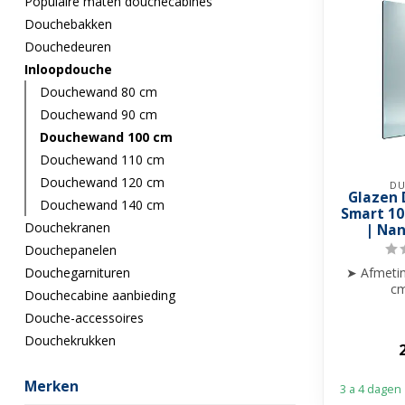
Populaire maten douchecabines
Douchebakken
Douchedeuren
Inloopdouche
Douchewand 80 cm
Douchewand 90 cm
Douchewand 100 cm
Douchewand 110 cm
Douchewand 120 cm
DU
Glazen
Douchewand 140 cm
Smart 1
Douchekranen
| Na
Douchepanelen
Douchegarnituren
➤ Afmetin
cm
Douchecabine aanbieding
➤ Glasdik
Douche-accessoires
➤ He
Douchekrukken
Merken
3 a 4 dagen