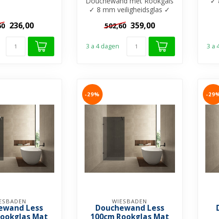
sglas ✓ Anti-kalk
Douchewand met Rookgals
✓ 
ing ✓ Zonde...
✓ 8 mm veiligheidsglas ✓
A
Anti-kalk behandeling ✓
236,00
359,00
60
502,60
Zonder ...
3 a 4 dagen
3 a
-29%
-29
ESBADEN
WIESBADEN
ewand Less
Douchewand Less
ookglas Mat
100cm Rookglas Mat