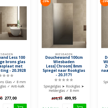
-29%
-29
ESBADEN
WIESBADEN
and Less 100
Douchewand 100cm
D
ge brons glas
Wiesbaden
Wi
asplaat met
Less⎢Chroom⎢8mm
Z
ting - 20.3928
Spiegel naar Rookglas
naa
- 20.3171
ons Glas ✓ 8 mm
Sp
sglas ✓ Anti-kalk
Spiegelglas ➤ Rookglas ➤
ling ✓ Zonder
Helderglas ✓ 8 mm
vei
muur...
veiligheidsglas ✓ Anti-kalk
277,00
499,95
00
699,93
behandel...