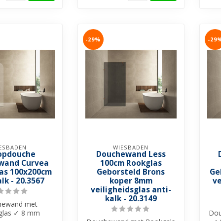
-29%
-29
ESBADEN
WIESBADEN
opdouche
Douchewand Less
wand Curvea
100cm Rookglas
las 100x200cm
Geborsteld Brons
Ge
lk - 20.3567
koper 8mm
ve
veiligheidsglas anti-
kalk - 20.3149
hewand met
glas ✓ 8 mm
Dou