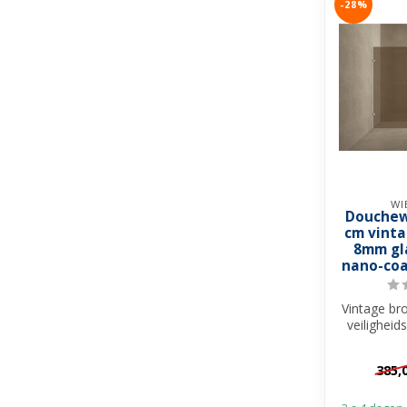
-28%
WI
Douchew
cm vinta
8mm gl
nano-coa
Vintage br
veiligheid
behande
385,