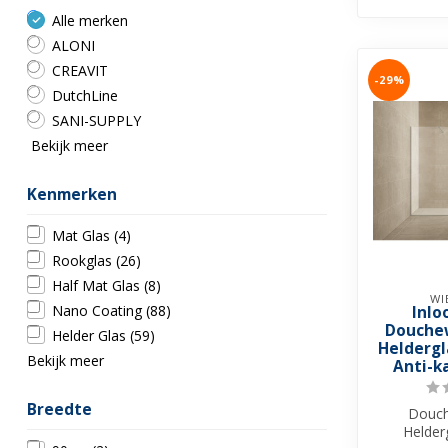
Alle merken
ALONI
CREAVIT
-29%
DutchLine
SANI-SUPPLY
Bekijk meer
Kenmerken
Mat Glas
(4)
Rookglas
(26)
Half Mat Glas
(8)
WI
Nano Coating
(88)
Inlo
Douche
Helder Glas
(59)
Helderg
Bekijk meer
Anti-ka
Breedte
Douc
Helder