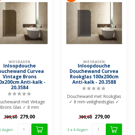
WIESBADEN
WIESBADEN
Inloopdouche
Inloopdouche
ouchewand Curvea
Douchewand Curvea
Vintage Brons
Rookglas 100x200cm
0x200cm Anti-kalk -
Anti-kalk - 20.3588
20.3584
Douchewand met Rookglas
uchewand met Vintage
✓ 8 mm veiligheidsglas ✓
Brons Glas ✓ 8 mm
Anti-kalk behandeling ✓
ligheidsglas ✓ Anti-kalk
Zonder ...
279,00
279,00
390,60
390,60
behandeling...
 4 dagen
3 a 4 dagen