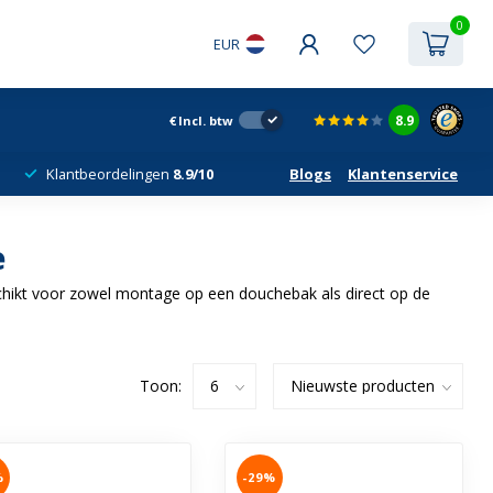
0
EUR
8.9
€
Incl. btw
Klantbeordelingen
8.9/10
Blogs
Klantenservice
e
hikt voor zowel montage op een douchebak als direct op de
Toon:
%
-29%