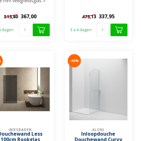
8 mm veiligheidsglas ✓
Anti-kalk behandeling ✓
nti-kalk behandeling ✓
Zonder ...
Zonder ...
367,00
337,95
513,80
473,13
 4 dagen
3 a 4 dagen
%
-49%
WIESBADEN
ALONI
Douchewand Less
Inloopdouche
100cm Rookglas
Douchewand Curvy