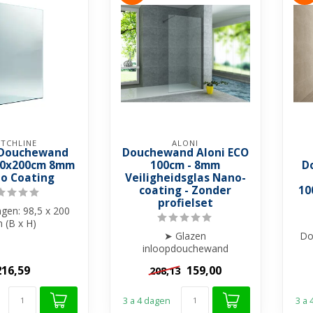
TCHLINE
ALONI
 Douchewand
Douchewand Aloni ECO
00x200cm 8mm
100cm - 8mm
D
no Coating
Veiligheidsglas Nano-
coating - Zonder
10
profielset
gen: 98,5 x 200
 (B x H)
te: 8 mm gehard
➤ Glazen
Do
glas
inloopdouchewand
lder gla...
helderglas
vei
216,59
159,00
208,13
➤ LET OP: ALLEEN TE
BESTELLEN ICM een PRO...
3 a 4 dagen
3 a