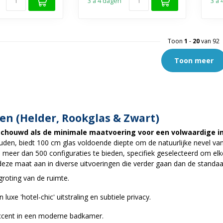
3 a 4 dagen
3 a
Toon
1
-
20
van 92
Toon meer
n (Helder, Rookglas & Zwart)
houwd als de minimale maatvoering voor een volwaardige i
den, biedt 100 cm glas voldoende diepte om de natuurlijke nevel va
eer dan 500 configuraties te bieden, specifiek geselecteerd om elke
eze maat aan in diverse uitvoeringen die verder gaan dan de standaa
roting van de ruimte.
luxe 'hotel-chic' uitstraling en subtiele privacy.
accent in een moderne badkamer.