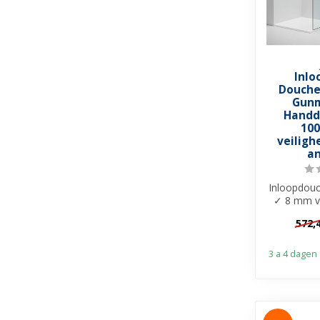
Inlo
Douche
Gunm
Handd
10
veiligh
an
Inloopdou
✓ 8 mm ve
Anti-kal
572,
Ge
3 a 4 dagen