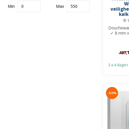
W
Min
Max
veilighe
kalk
Douchewan
✓ 8 mm ve
Anti-kal
Zo
487,
3 a 4 dagen
-50%