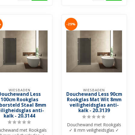
%
-29%
WIESBADEN
WIESBADEN
Douchewand Less
Douchewand Less 90cm
100cm Rookglas
Rookglas Mat Wit 8mm
borsteld Staal 8mm
veiligheidsglas anti-
iligheidsglas anti-
kalk - 20.3139
kalk - 20.3144
Douchewand met Rookgals
chewand met Rookgals
✓ 8 mm veiligheidsglas ✓