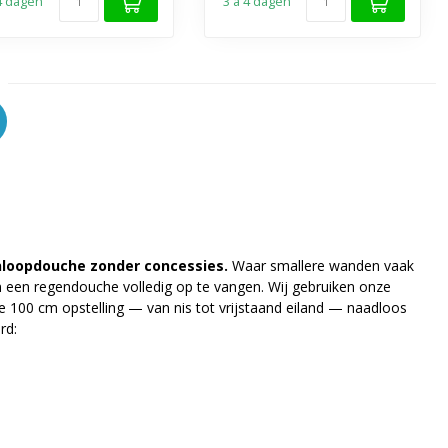
 4 dagen
3 a 4 dagen
nloopdouche zonder concessies.
Waar smallere wanden vaak
n een regendouche volledig op te vangen. Wij gebruiken onze
 100 cm opstelling — van nis tot vrijstaand eiland — naadloos
rd: