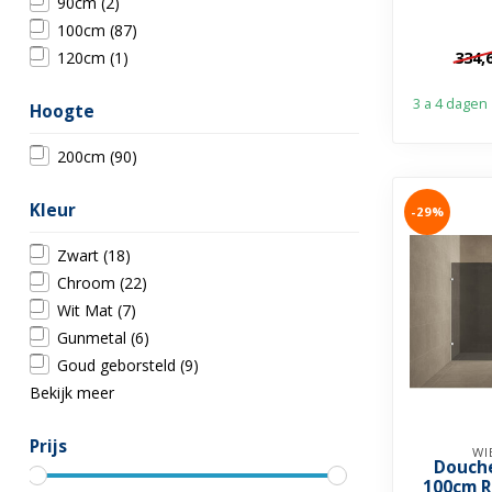
veiligheid
90cm
(2)
behandel
100cm
(87)
334,
120cm
(1)
3 a 4 dagen
Hoogte
200cm
(90)
Kleur
-29%
Zwart
(18)
Chroom
(22)
Wit Mat
(7)
Gunmetal
(6)
Goud geborsteld
(9)
Bekijk meer
Prijs
WI
Douch
100cm R