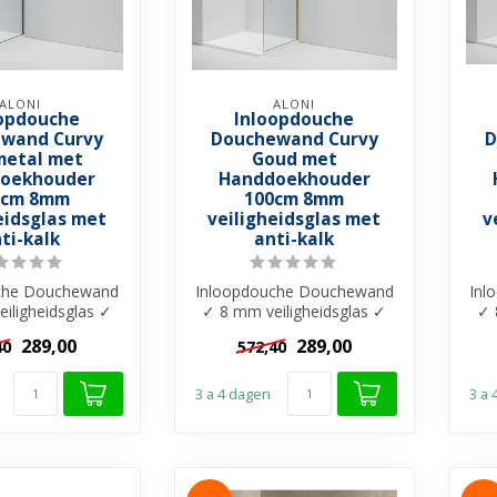
ALONI
ALONI
opdouche
Inloopdouche
wand Curvy
Douchewand Curvy
D
etal met
Goud met
oekhouder
Handdoekhouder
0cm 8mm
100cm 8mm
eidsglas met
veiligheidsglas met
v
ti-kalk
anti-kalk
che Douchewand
Inloopdouche Douchewand
Inl
iligheidsglas ✓
✓ 8 mm veiligheidsglas ✓
✓ 
k behandeling ✓
Anti-kalk behandeling ✓
A
289,00
289,00
40
572,40
bogen...
Gebogen...
3 a 4 dagen
3 a