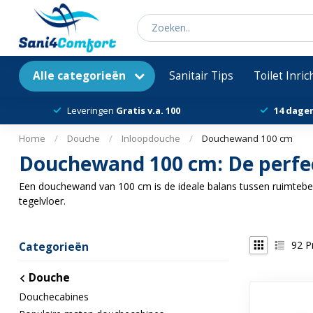
Alle categorieën
Sanitair Tips
Toilet Inri
Leveringen
Gratis v.a. 100
14 dage
Home
/
Douche
/
Inloopdouche
/
Douchewand 100 cm
Douchewand 100 cm: De perfe
Een douchewand van 100 cm is de ideale balans tussen ruimteb
tegelvloer.
92
P
Categorieën
Douche
Douchecabines