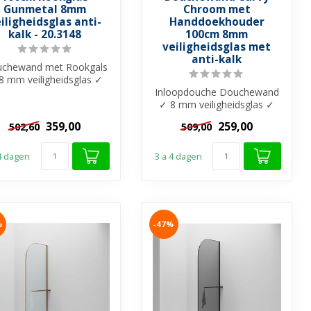
Gunmetal 8mm
Chroom met
iligheidsglas anti-
Handdoekhouder
kalk - 20.3148
100cm 8mm
veiligheidsglas met
anti-kalk
chewand met Rookgals
8 mm veiligheidsglas ✓
nti-kalk behandeling ✓
Inloopdouche Douchewand
Zonder ...
✓ 8 mm veiligheidsglas ✓
Anti-kalk behandeling ✓
359,00
259,00
502,60
509,00
Gebogen...
 4 dagen
3 a 4 dagen
%
-47%