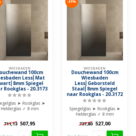
%
-29%
WIESBADEN
WIESBADEN
ouchewand 100cm
Douchewand 100cm
esbaden Less⎢Mat
Wiesbaden
wart⎢8mm Spiegel
Less⎢Geborsteld
r Rookglas - 20.3173
Staal⎢8mm Spiegel
naar Rookglas - 20.3172
iegelglas ➤ Rookglas ➤
Helderglas ✓ 8 mm
Spiegelglas ➤ Rookglas ➤
ligheidsglas ✓ Anti-kalk
Helderglas ✓ 8 mm
behandel...
veiligheidsglas ✓ Anti-kalk
507,95
527,00
711,13
737,80
behandel...