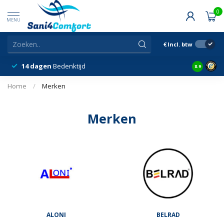
0
MENU
€
Incl. btw
14 dagen
Bedenktijd
Snelle &
8.9
Home
/
Merken
Merken
ALONI
BELRAD