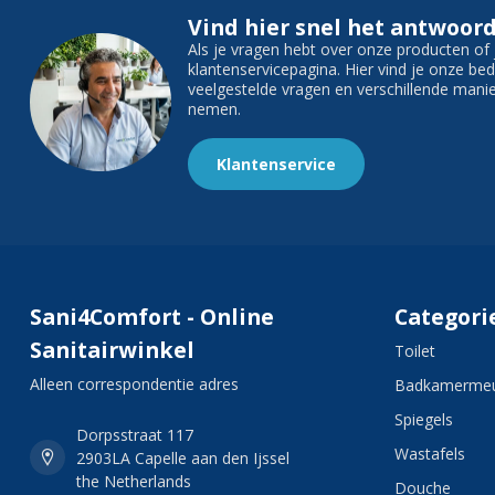
Vind hier snel het antwoord
Als je vragen hebt over onze producten o
klantenservicepagina. Hier vind je onze b
veelgestelde vragen en verschillende man
nemen.
Klantenservice
Sani4Comfort - Online
Categori
Sanitairwinkel
Toilet
Alleen correspondentie adres
Badkamermeu
Spiegels
Dorpsstraat 117
Wastafels
2903LA Capelle aan den Ijssel
the Netherlands
Douche