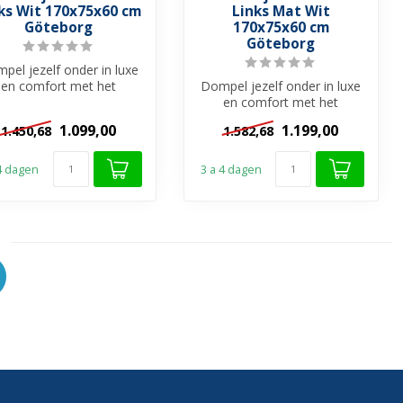
ks Wit 170x75x60 cm
Links Mat Wit
Göteborg
170x75x60 cm
Göteborg
pel jezelf onder in luxe
en comfort met het
Dompel jezelf onder in luxe
teborg Half Vrijstaand
en comfort met het
Bad. Dit...
Göteborg Half Vrijstaand
1.099,00
1.199,00
1.450,68
1.582,68
Bad. Dit...
 4 dagen
3 a 4 dagen