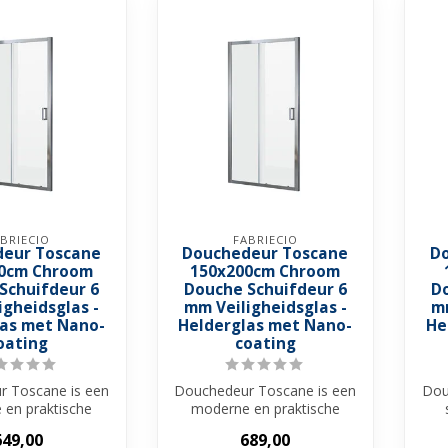
BRIECIO
FABRIECIO
eur Toscane
Douchedeur Toscane
D
0cm Chroom
150x200cm Chroom
Schuifdeur 6
Douche Schuifdeur 6
D
igheidsglas -
mm Veiligheidsglas -
mm
las met Nano-
Helderglas met Nano-
He
oating
coating
 Toscane is een
Douchedeur Toscane is een
Dou
 en praktische
moderne en praktische
uer met een
nisduer met een
dou
649,00
689,00
oomd alumi...
verchroomd alumi...