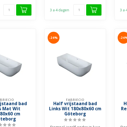
3 a 4 dagen
3 a
-24%
-24
BRIECIO
FABRIECIO
ijstaand bad
Half vrijstaand bad
H
s Mat Wit
Links Wit 180x80x60 cm
Re
80x60 cm
Göteborg
teborg