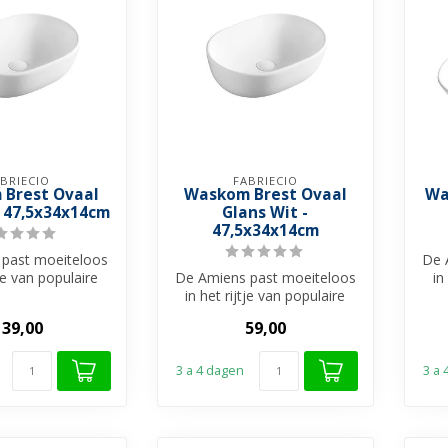
BRIECIO
FABRIECIO
Brest Ovaal
Waskom Brest Ovaal
Wa
- 47,5x34x14cm
Glans Wit -
47,5x34x14cm
past moeiteloos
De 
tje van populaire
De Amiens past moeiteloos
in
n badkamer en
in het rijtje van populaire
wa
vorm...
waskommen badkamer en
139,00
59,00
vorm...
3 a 4 dagen
3 a