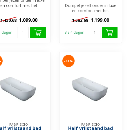
pel jezelf onder in luxe
en comfort met het
Dompel jezelf onder in luxe
teborg Half Vrijstaand
en comfort met het
Bad. Dit...
Göteborg Half Vrijstaand
1.099,00
1.199,00
1.450,68
1.582,68
Bad. Dit...
 4 dagen
3 a 4 dagen
%
-24%
FABRIECIO
FABRIECIO
alf vrijstaand bad
Half vrijstaand bad