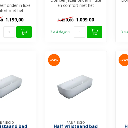
Dompel jezelf onder in luxe
Dom
elf onder in luxe
en comfort met het
fort met het
Göteborg Half Vrijstaand
Gö
Half Vrijstaand
Bad. Dit...
1.199,00
1.099,00
68
1.450,68
d. Dit...
3 a 4 dagen
3 a
-24%
-24
BRIECIO
FABRIECIO
ijstaand bad
Half vrijstaand bad
H