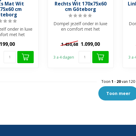
ts Mat Wit
Rechts Wit 170x75x60
Lin
75x60 cm
cm Göteborg
teborg
Dompel jezelf onder in luxe
Dom
elf onder in luxe
en comfort met het
fort met het
Göteborg Half Vrijstaand
Gö
Half Vrijstaand
Bad. Dit...
.199,00
1.099,00
1.450,68
d. Dit...
3 a 4 dagen
3 a
Toon
1
-
20
van 120
Toon meer