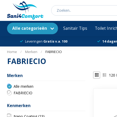
Alle categorieën
Sanitair Tips
Toilet Inri
Leveringen
Gratis v.a. 100
14 dage
Home
/
Merken
/
FABRIECIO
FABRIECIO
120
Merken
Alle merken
FABRIECIO
Kenmerken
Nano Coating
(23)