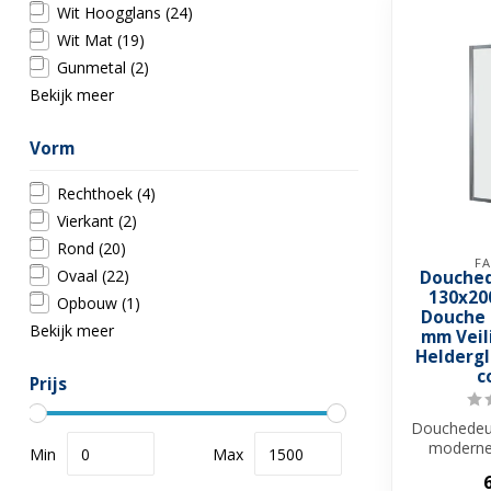
Wit Hoogglans
(24)
Wit Mat
(19)
Gunmetal
(2)
Bekijk meer
Vorm
Rechthoek
(4)
Vierkant
(2)
Rond
(20)
FA
Ovaal
(22)
Douched
130x20
Opbouw
(1)
Douche 
Bekijk meer
mm Veil
Helderg
c
Prijs
Douchedeur
moderne
Min
Max
nisd
verchr