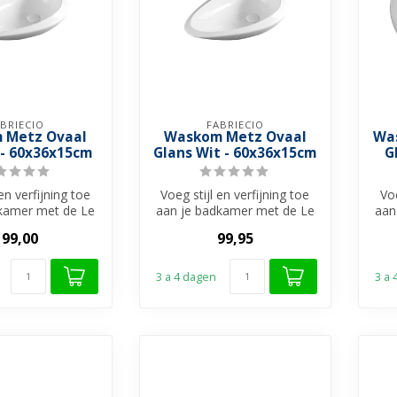
BRIECIO
FABRIECIO
 Metz Ovaal
Waskom Metz Ovaal
Wa
 - 60x36x15cm
Glans Wit - 60x36x15cm
G
en verfijning toe
Voeg stijl en verfijning toe
Voe
kamer met de Le
aan je badkamer met de Le
aan
 waskom van
Havre waskom van
199,00
99,95
brieci...
Fabrieci...
3 a 4 dagen
3 a