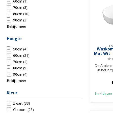
60cm
(1)
70cm
(8)
80cm
(10)
90cm
(3)
Bekijk meer
Hoogte
FA
Waskom 
50cm
(4)
Mat Wit 
60cm
(21)
70cm
(4)
De Amiens 
80cm
(9)
in het rij
90cm
(4)
waskomme
Bekijk meer
Kleur
3 a 4 dagen
Zwart
(33)
Chroom
(25)