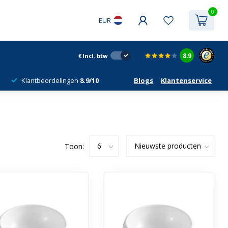
0
EUR
8.9
€
Incl. btw
Klantbeordelingen
8.9/10
Blogs
Klantenservice
Toon: