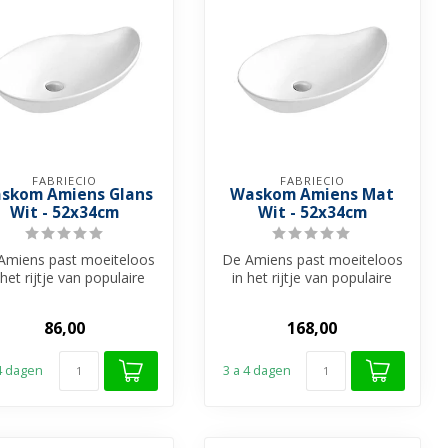
FABRIECIO
FABRIECIO
skom Amiens Glans
Waskom Amiens Mat
Wit - 52x34cm
Wit - 52x34cm
Amiens past moeiteloos
De Amiens past moeiteloos
 het rijtje van populaire
in het rijtje van populaire
skommen badkamer en
waskommen badkamer en
vorm...
vorm...
86,00
168,00
 4 dagen
3 a 4 dagen