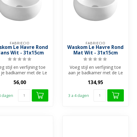
FABRIECIO
FABRIECIO
skom Le Havre Rond
Waskom Le Havre Rond
lans Wit - 31x15cm
Mat Wit - 31x15cm
g stijl en verfijning toe
Voeg stijl en verfijning toe
 je badkamer met de Le
aan je badkamer met de Le
Havre waskom van
Havre waskom van
56,00
134,95
Fabrieci...
Fabrieci...
 4 dagen
3 a 4 dagen