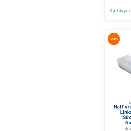
3 a 4 dagen
-24%
FA
Half vr
Link
180x
Gö