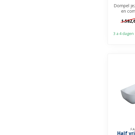
Dompel jez
en com
Göteborg 
1.582,
Ba
3 a 4 dagen
FA
Half vr