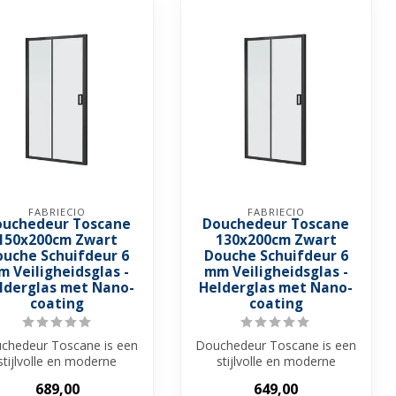
FABRIECIO
FABRIECIO
ouchedeur Toscane
Douchedeur Toscane
150x200cm Zwart
130x200cm Zwart
ouche Schuifdeur 6
Douche Schuifdeur 6
 Veiligheidsglas -
mm Veiligheidsglas -
lderglas met Nano-
Helderglas met Nano-
coating
coating
chedeur Toscane is een
Douchedeur Toscane is een
stijlvolle en moderne
stijlvolle en moderne
chedeur met een zwart
douchedeur met een zwart
689,00
649,00
alumini...
alumini...