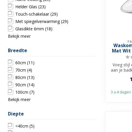
Helder Glas
(23)
Touch-schakelaar
(29)
Met spiegelverwarming
(29)
Glasdikte 6mm
(18)
Bekijk meer
FA
Waskom
Breedte
Mat Wit
60cm
(11)
Voeg stijl 
70cm
(4)
aan je bad
Havre
80cm
(13)
Fa
90cm
(14)
100cm
(7)
3 a 4 dagen
Bekijk meer
Diepte
<40cm
(5)