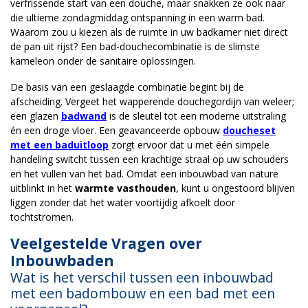
verfrissende start van een douche, maar snakken ze ook naar
die ultieme zondagmiddag ontspanning in een warm bad.
Waarom zou u kiezen als de ruimte in uw badkamer niet direct
de pan uit rijst? Een bad-douchecombinatie is de slimste
kameleon onder de sanitaire oplossingen.
De basis van een geslaagde combinatie begint bij de
afscheiding. Vergeet het wapperende douchegordijn van weleer;
een glazen
badwand
is de sleutel tot een moderne uitstraling
én een droge vloer. Een geavanceerde opbouw
doucheset
met een baduitloop
zorgt ervoor dat u met één simpele
handeling switcht tussen een krachtige straal op uw schouders
en het vullen van het bad. Omdat een inbouwbad van nature
uitblinkt in het
warmte vasthouden
, kunt u ongestoord blijven
liggen zonder dat het water voortijdig afkoelt door
tochtstromen.
Veelgestelde Vragen over
Inbouwbaden
Wat is het verschil tussen een inbouwbad
met een badombouw en een bad met een