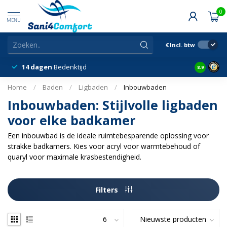
0
MENU
€
Incl. btw
14 dagen
Bedenktijd
Snelle &
8.9
Home
/
Baden
/
Ligbaden
/
Inbouwbaden
Inbouwbaden: Stijlvolle ligbaden
voor elke badkamer
Een inbouwbad is de ideale ruimtebesparende oplossing voor
strakke badkamers. Kies voor acryl voor warmtebehoud of
quaryl voor maximale krasbestendigheid.
Filters