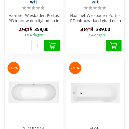
wit
wit
Haal het Wiesbaden Portus
Haal het Wiesbaden Portus
RD inbouw duo ligbad nu in
RD inbouw duo ligbad nu in
huis en geniet van een
huis en geniet van een
359,00
339,00
434,39
410,19
heer...
heer...
3 a 4 dagen
3 a 4 dagen
-17%
-26%
WIESBADEN
ALONI