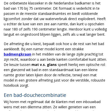
De onbetwiste klassieker in de Nederlandse badkamer is het
bad van 170 bij 75 centimeter. Dit formaat is vederlicht in te
passen in de meeste standaardruimtes en biedt voldoende
ligcomfort zonder dat uw waterverbruik direct explodeert. Heeft
u echter de luxe van een zee aan ruimte, dan kunt u opschalen
naar 180 of zelfs 190 centimeter lengte. Hierdoor kunt u volledig
languit en ongestoord blijven liggen, zelfs als u wat langer bent.
De afmeting die u kiest, bepaalt ook hoe u de rest van het bad
aankleedt. Bij een ruimer model komt een strakke
badmengkraan
in het midden van de lange zijde prachtig tot
zijn recht, waardoor u aan beide kanten comfortabel kunt zitten.
De keuze tussen
mat v.s. glans
speelt hierbij een optische rol:
een glanzend wit bad in een standaardmaat kan een kleine
ruimte groter laten lijken door de reflectie, terwijl een mat
model in een grotere afmeting juist voor die verstilde, robuuste
hotellook zorgt.
Een bad-douchecombinatie
Wij horen met regelmaat dat de klanten met een inbouwbad
wens met een dilemma zitten. Ze willen genieten van een