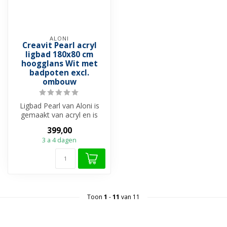
ALONI
Creavit Pearl acryl
ligbad 180x80 cm
hoogglans Wit met
badpoten excl.
ombouw
Ligbad Pearl van Aloni is
gemaakt van acryl en is
uitgevoerd in het glans wit.
399,00
H...
3 a 4 dagen
Toon
1
-
11
van 11