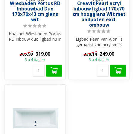
Wiesbaden Portus RD
Creavit Pearl acryl
Inbouwbad Duo
inbouw ligbad 170x70
170x70x43 cm glans
cm hoogglans Wit met
wit
badpoten excl.
ombouw
Haal het Wiesbaden Portus
RD inbouw duo ligbad nu in
Ligbad Pearl van Aloni is
huis en geniet van een
gemaakt van acryl en is
heer...
uitgevoerd in het glans wit.
319,00
249,00
385,99
338,14
H...
3 a 4 dagen
3 a 4 dagen