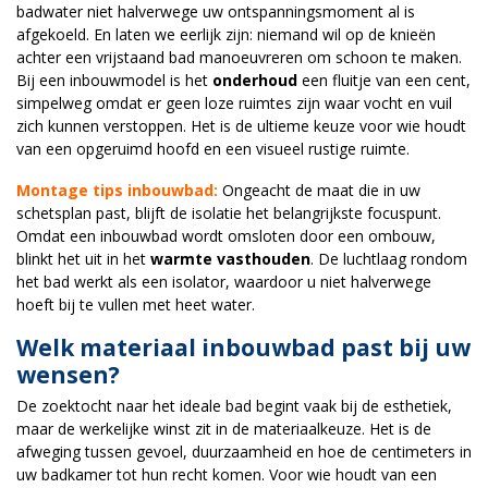
badwater niet halverwege uw ontspanningsmoment al is
afgekoeld. En laten we eerlijk zijn: niemand wil op de knieën
achter een vrijstaand bad manoeuvreren om schoon te maken.
Bij een inbouwmodel is het
onderhoud
een fluitje van een cent,
simpelweg omdat er geen loze ruimtes zijn waar vocht en vuil
zich kunnen verstoppen. Het is de ultieme keuze voor wie houdt
van een opgeruimd hoofd en een visueel rustige ruimte.
Montage tips inbouwbad:
Ongeacht de maat die in uw
schetsplan past, blijft de isolatie het belangrijkste focuspunt.
Omdat een inbouwbad wordt omsloten door een ombouw,
blinkt het uit in het
warmte vasthouden
. De luchtlaag rondom
het bad werkt als een isolator, waardoor u niet halverwege
hoeft bij te vullen met heet water.
Welk materiaal inbouwbad past bij uw
wensen?
De zoektocht naar het ideale bad begint vaak bij de esthetiek,
maar de werkelijke winst zit in de materiaalkeuze. Het is de
afweging tussen gevoel, duurzaamheid en hoe de centimeters in
uw badkamer tot hun recht komen. Voor wie houdt van een