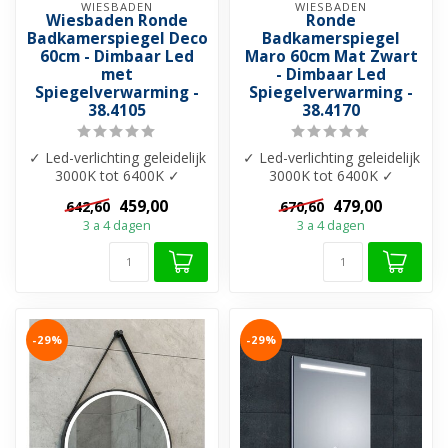
WIESBADEN
WIESBADEN
Wiesbaden Ronde
Ronde
Badkamerspiegel Deco
Badkamerspiegel
60cm - Dimbaar Led
Maro 60cm Mat Zwart
met
- Dimbaar Led
Spiegelverwarming -
Spiegelverwarming -
38.4105
38.4170
✓ Led-verlichting geleidelijk
✓ Led-verlichting geleidelijk
3000K tot 6400K ✓
3000K tot 6400K ✓
Dimbaar verlichting ✓
Dimbaar verlichting ✓
459,00
479,00
642,60
670,60
Spiegelver...
Spiegelver...
3 a 4 dagen
3 a 4 dagen
-29%
-29%