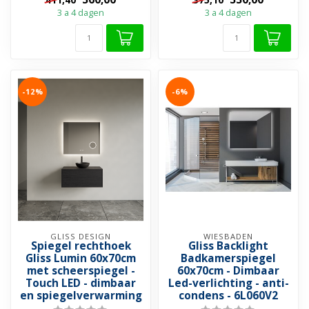
bedienin...
bedien...
3 a 4 dagen
3 a 4 dagen
-12%
-6%
GLISS DESIGN
WIESBADEN
Spiegel rechthoek
Gliss Backlight
Gliss Lumin 60x70cm
Badkamerspiegel
met scheerspiegel -
60x70cm - Dimbaar
Touch LED - dimbaar
Led-verlichting - anti-
en spiegelverwarming
condens - 6L060V2