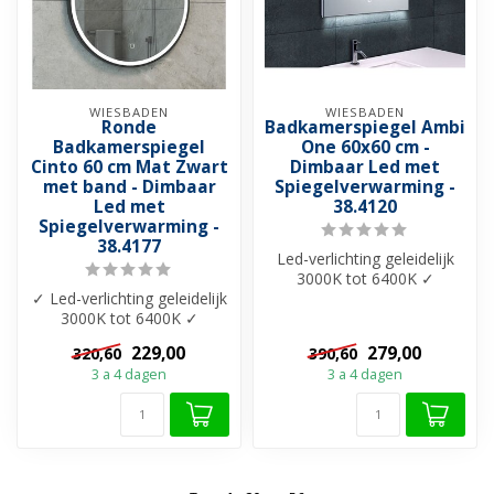
WIESBADEN
WIESBADEN
Ronde
Badkamerspiegel Ambi
Badkamerspiegel
One 60x60 cm -
Cinto 60 cm Mat Zwart
Dimbaar Led met
met band - Dimbaar
Spiegelverwarming -
Led met
38.4120
Spiegelverwarming -
38.4177
Led-verlichting geleidelijk
3000K tot 6400K ✓
✓ Led-verlichting geleidelijk
Dimbaar verlichting ✓
3000K tot 6400K ✓
Spiegelverwa...
Dimbaar verlichting ✓
229,00
279,00
320,60
390,60
Spiegelver...
3 a 4 dagen
3 a 4 dagen