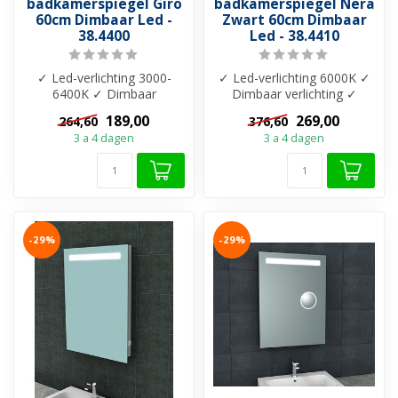
badkamerspiegel Giro
badkamerspiegel Nera
60cm Dimbaar Led -
Zwart 60cm Dimbaar
38.4400
Led - 38.4410
✓ Led-verlichting 3000-
✓ Led-verlichting 6000K ✓
6400K ✓ Dimbaar
Dimbaar verlichting ✓
verlichting ✓ Touch
Touch bediening ✓
189,00
269,00
264,60
376,60
bediening ✓ Verlichti...
Verlichting Fr...
3 a 4 dagen
3 a 4 dagen
-29%
-29%