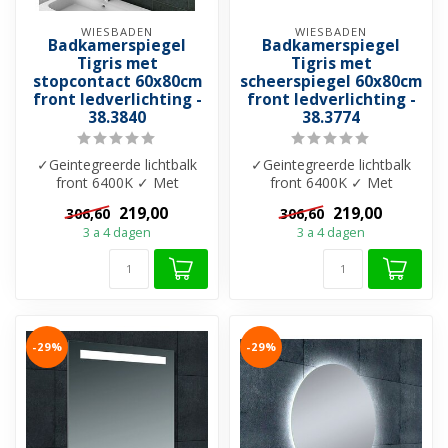
WIESBADEN
WIESBADEN
Badkamerspiegel
Badkamerspiegel
Tigris met
Tigris met
stopcontact 60x80cm
scheerspiegel 60x80cm
front ledverlichting -
front ledverlichting -
38.3840
38.3774
✓Geintegreerde lichtbalk
✓Geintegreerde lichtbalk
front 6400K ✓ Met
front 6400K ✓ Met
lichtschakelaar ✓ Met
lichtschakelaar ✓ Met
219,00
219,00
306,60
306,60
(scheer) stopc...
scheerspiegel ...
3 a 4 dagen
3 a 4 dagen
-29%
-29%