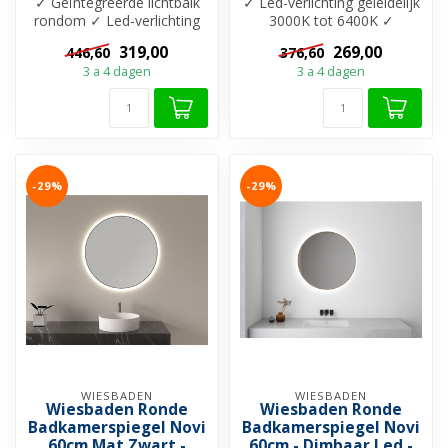
✓ Geïntegreerde lichtbalk
✓ Led-verlichting geleidelijk
rondom ✓ Led-verlichting
3000K tot 6400K ✓
geleidelijk 3000K tot 6400K
Dimbaar verlichting ✓
319,00
269,00
446,60
376,60
✓...
Spiegelver...
3 a 4 dagen
3 a 4 dagen
-29%
-29%
WIESBADEN
WIESBADEN
Wiesbaden Ronde
Wiesbaden Ronde
Badkamerspiegel Novi
Badkamerspiegel Novi
60cm Mat Zwart -
60cm - Dimbaar Led -