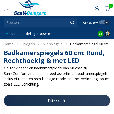
0
MENU
€
Incl. btw
Klantbeordelingen
8.9/10
8.9
Home
/
Spiegels
/
Alle spiegels
/
Badkamerspiegel 60 cm
Badkamerspiegels 60 cm: Rond,
Rechthoekig & met LED
Op zoek naar een badkamerspiegel van 60 cm? Bij
Sani4Comfort vind je een breed assortiment badkamerspiegels,
inclusief ronde en rechthoekige modellen, met verlichtingsopties
zoals LED-verlichting.
Filters