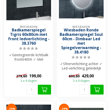
WIESBADEN
WIESBADEN
Badkamerspiegel
Wiesbaden Ronde
Tigris 60x80cm met
Badkamerspiegel Soul
front ledverlichting -
60cm - Dimbaar Led
38.3760
met
Spiegelverwarming -
38.4180
✓Geintegreerde lichtbalk
front6400K ✓ Met
lichtschakelaar ✓ Maten :
✓Sfeerverlichting achter ✓
60 tot 160cm
Led-verlichting geleidelijk
3000-6400K ✓ Dimbaar ✓
199,00
429,00
278,60
600,60
in...
3 a 4 dagen
3 a 4 dagen
-29%
-29%