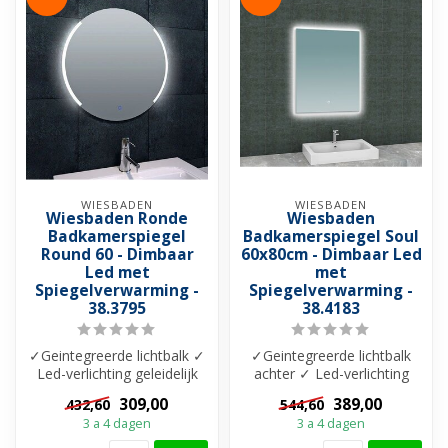
WIESBADEN
WIESBADEN
Wiesbaden Ronde
Wiesbaden
Badkamerspiegel
Badkamerspiegel Soul
Round 60 - Dimbaar
60x80cm - Dimbaar Led
Led met
met
Spiegelverwarming -
Spiegelverwarming -
38.3795
38.4183
✓Geintegreerde lichtbalk ✓
✓Geintegreerde lichtbalk
Led-verlichting geleidelijk
achter ✓ Led-verlichting
3000K tot 6400K ✓
geleidelijk 2700K tot 6400K
309,00
389,00
432,60
544,60
Dimbaar...
✓ ...
3 a 4 dagen
3 a 4 dagen