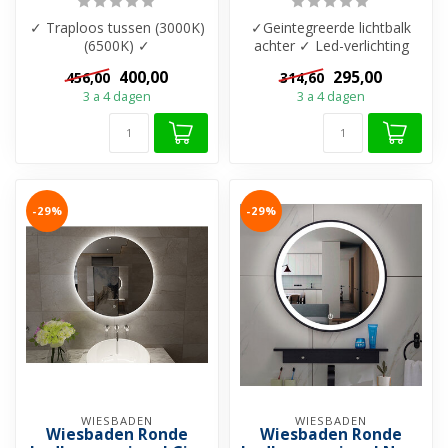
✓ Traploos tussen (3000K)
✓Geintegreerde lichtbalk
(6500K) ✓
achter ✓ Led-verlichting
Spiegelverwarming
geleidelijk 3500K tot 6500K
400,00
295,00
456,00
314,60
(afzonderlijk bedienen) ✓ ...
✓ ...
3 a 4 dagen
3 a 4 dagen
-29%
-29%
WIESBADEN
WIESBADEN
Wiesbaden Ronde
Wiesbaden Ronde