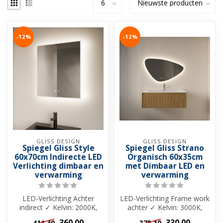
-12%
-12%
GLISS DESIGN
GLISS DESIGN
Spiegel Gliss Style
Spiegel Gliss Strano
60x70cm Indirecte LED
Organisch 60x35cm
Verlichting dimbaar en
met Dimbaar LED en
verwarming
verwarming
LED-Verlichting Achter
LED-Verlichting Frame work
indirect ✓ Kelvin: 2000K,
achter ✓ Kelvin: 3000K,
4000K, 6000K ✓ Dubbele
4200K, 6500K ✓ Dubbele
360,00
330,00
411,40
375,10