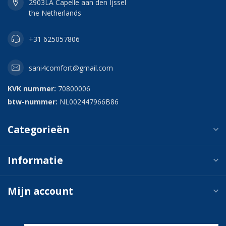
2903LA Capelle aan den Ijssel
the Netherlands
+31 625057806
sani4comfort@gmail.com
KVK nummer:
70800006
btw-nummer:
NL002447966B86
Categorieën
Informatie
Mijn account