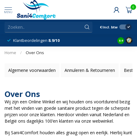
0
MENU
€
Incl. btw
Klantbeordelingen
8.9/10
8.9
Home
/
Over Ons
Algemene voorwaarden
Annuleren & Retourneren
Bestel
Over Ons
Wij zijn een Online Winkel en wij houden ons voortdurend bezig
met het vinden van goede sanitaire product tegen de scherpste
prijzen voor onze klanten. Hierdoor vinden vanuit Nederland en
België ons dagelijks 100’en klanten via onze webwinkel.
Bij Sani4Comfort houden alles graag open en eerlijk. Hierbij kunt