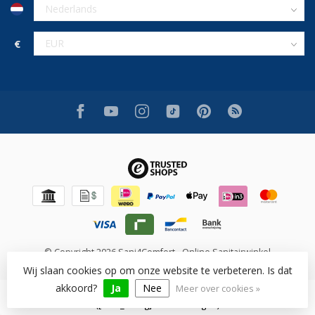
€
© Copyright 2026 Sani4Comfort - Online Sanitairwinkel
Wij slaan cookies op om onze website te verbeteren. Is dat
akkoord?
Ja
Nee
Meer over cookies »
Beoordeling op [review_system] voor [shop_name]: [rating]/10
([num_rating] beoordelingen)