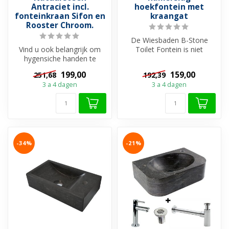
Antraciet incl.
hoekfontein met
fonteinkraan Sifon en
kraangat
Rooster Chroom.
De Wiesbaden B-Stone
Vind u ook belangrijk om
Toilet Fontein is niet
hygensiche handen te
zomaar een wasbakje voor
hebben na een
uw toilet, ...
199,00
159,00
251,68
192,39
toiletbezoek? Dan zi...
3 a 4 dagen
3 a 4 dagen
-34%
-21%