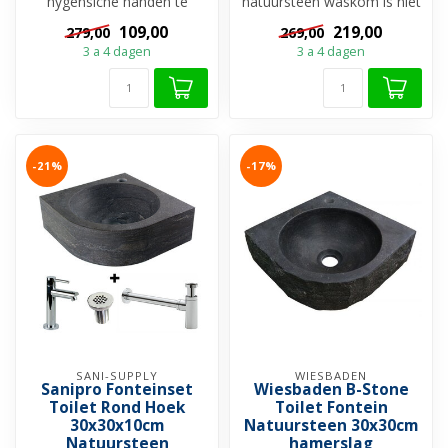
hygensiche handen te
natuursteen waskom is niet
hebben na een
te vergelijken met de and...
109,00
219,00
279,00
269,00
toiletbezoek? Dan zi...
3 a 4 dagen
3 a 4 dagen
-21%
-17%
SANI-SUPPLY
WIESBADEN
Sanipro Fonteinset
Wiesbaden B-Stone
Toilet Rond Hoek
Toilet Fontein
30x30x10cm
Natuursteen 30x30cm
Natuursteen
hamerslag