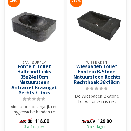
-49%
-17%
SANI-SUPPLY
WIESBADEN
Fontein Toilet
Wiesbaden Toilet
Halfrond Links
Fontein B-Stone
35x24x10cm
Natuursteen Rechts
Natuursteen
Rechthoek 36x18cm
Antraciet Kraangat
Rechts / Links
De Wiesbaden B-Stone
Toilet Fontein is niet
Vind u ook belangrijk om
zomaar een wasbakje voor
hygensiche handen te
uw toilet, ...
hebben na een
118,00
129,00
230,00
156,09
toiletbezoek? Dan zi...
3 a 4 dagen
3 a 4 dagen