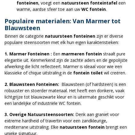
fonteinen
, voegt een
natuursteen fonteintafel
een
warme, aardse sfeer toe aan uw
WC fontein
.
Populaire materialen: Van Marmer tot
Blauwsteen
Binnen de categorie
natuursteen fonteinen
zijn er diverse
populaire steensoorten met elk hun eigen karakteristieken:
1. Marmer Fonteinen :
Een
marmeren fontein
straalt pure
elegantie uit. Kenmerkend zijn de zachte aders en de gepolijste
afwerking die licht reflecteert. Marmer is ideaal voor wie een
klassieke of chique uitstraling in de
fontein toilet
wil creëren.
2. Blauwsteen Fonteinen:
Blauwsteen (of hardsteen) is een
robuuster en stoerder materiaal. Het heeft een donkere, vaak
lichtgrijze tot blauwzwarte kleur en is uitermate geschikt voor
een landelijke of industriële WC fontein.
3. Overige Natuursteensoorten:
Denk aan graniet voor
extreme hardheid of travertin voor een zandkleurige,
mediterrane uitstraling. Elke
natuursteen fontein
brengt een
unieke signatuur.