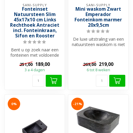
SANI-SUPPLY
SANI-SUPPLY
Fonteinset
Mini waskom Zwart
Natuursteen Slim
Emperador
45x17x10 cm Links
Fonteinkom marmer
Rechthoek Antraciet
20x9,5cm
incl. Fonteinkraan,
Sifon en Rooster
De luxe uitstraling van een
natuursteen waskom is niet
Bent u op zoek naar een
te vergelijken met de and...
fonteinen met voldoende
ruimte om uw handen te
189,00
219,00
251,00
269,00
wassen, m...
3 a 4 dagen
6 tot 8 weken
0%
-21%