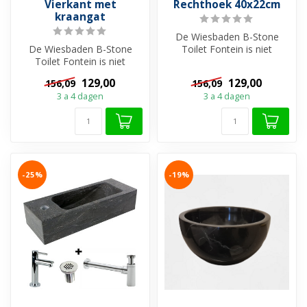
Vierkant met
Rechthoek 40x22cm
kraangat
De Wiesbaden B-Stone
De Wiesbaden B-Stone
Toilet Fontein is niet
Toilet Fontein is niet
zomaar een wasbakje voor
zomaar een wasbakje voor
uw toilet, ...
129,00
129,00
156,09
156,09
uw toilet, ...
3 a 4 dagen
3 a 4 dagen
-25%
-19%