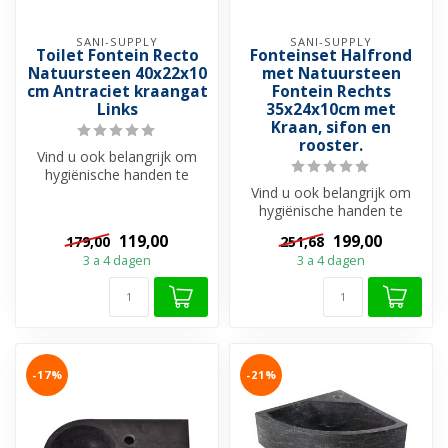
SANI-SUPPLY
SANI-SUPPLY
Toilet Fontein Recto
Fonteinset Halfrond
Natuursteen 40x22x10
met Natuursteen
cm Antraciet kraangat
Fontein Rechts
Links
35x24x10cm met
Kraan, sifon en
rooster.
Vind u ook belangrijk om
hygiënische handen te
hebben na een toiletbezoek
Vind u ook belangrijk om
en u v...
hygiënische handen te
hebben na een toiletbezoek
119,00
199,00
179,00
251,68
en wil...
3 a 4 dagen
3 a 4 dagen
-17%
-21%