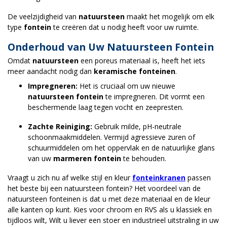
De veelzijdigheid van
natuursteen
maakt het mogelijk om elk
type
fontein
te creëren dat u nodig heeft voor uw ruimte.
Onderhoud van Uw Natuursteen Fontein
Omdat
natuursteen
een poreus materiaal is, heeft het iets
meer aandacht nodig dan
keramische fonteinen
.
Impregneren:
Het is cruciaal om uw nieuwe
natuursteen fontein
te impregneren. Dit vormt een
beschermende laag tegen vocht en zeepresten.
Zachte Reiniging:
Gebruik milde, pH-neutrale
schoonmaakmiddelen. Vermijd agressieve zuren of
schuurmiddelen om het oppervlak en de natuurlijke glans
van uw
marmeren fontein
te behouden.
Vraagt u zich nu af welke stijl en kleur
fonteinkranen
passen
het beste bij een natuursteen fontein? Het voordeel van de
natuursteen fonteinen is dat u met deze materiaal en de kleur
alle kanten op kunt. Kies voor chroom en RVS als u klassiek en
tijdloos wilt, Wilt u liever een stoer en industrieel uitstraling in uw