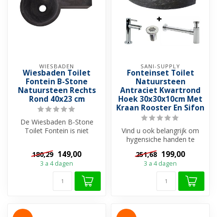
WIESBADEN
SANI-SUPPLY
Wiesbaden Toilet
Fonteinset Toilet
Fontein B-Stone
Natuursteen
Natuursteen Rechts
Antraciet Kwartrond
Rond 40x23 cm
Hoek 30x30x10cm Met
Kraan Rooster En Sifon
De Wiesbaden B-Stone
Toilet Fontein is niet
Vind u ook belangrijk om
zomaar een wasbakje voor
hygensiche handen te
uw toilet, ...
hebben na een toiletbezoek
149,00
199,00
180,29
251,68
en wilt...
3 a 4 dagen
3 a 4 dagen