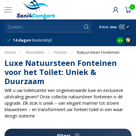
0
MENU
€
Incl. btw
14 dagen
Bedenktijd
Snelle &
8.9
Home
/
Wastafels
/
Fontein
/
Natuursteen Fonteinen
Luxe Natuursteen Fonteinen
voor het Toilet: Uniek &
Duurzaam
Wilt u uw toiletruimte een ongeëvenaarde luxe en exclusieve
uitstraling geven? Onze collectie natuursteen fonteinen is dé
upgrade. Elk stuk is uniek – van elegant marmer tot stoere
blauwsteen – en transformeert uw fontein toilet in een waar
design stateme
Filters