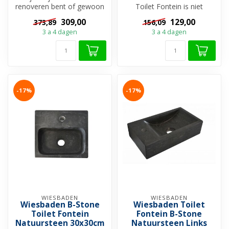
renoveren bent of gewoon
Toilet Fontein is niet
een upgrade wilt geven,
zomaar een wasbakje voor
309,00
129,00
373,89
156,09
deze...
uw toilet, ...
3 a 4 dagen
3 a 4 dagen
-17%
-17%
WIESBADEN
WIESBADEN
Wiesbaden B-Stone
Wiesbaden Toilet
Toilet Fontein
Fontein B-Stone
Natuursteen 30x30cm
Natuursteen Links