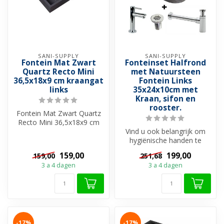
SANI-SUPPLY
SANI-SUPPLY
Fontein Mat Zwart
Fonteinset Halfrond
Quartz Recto Mini
met Natuursteen
36,5x18x9 cm kraangat
Fontein Links
links
35x24x10cm met
Kraan, sifon en
rooster.
Fontein Mat Zwart Quartz
Recto Mini 36,5x18x9 cm
kraangat links
Vind u ook belangrijk om
Het Quartz Mini ...
hygiënische handen te
hebben na een toiletbezoek
159,00
199,00
159,00
251,68
en wil...
3 a 4 dagen
3 a 4 dagen
-17%
-17%