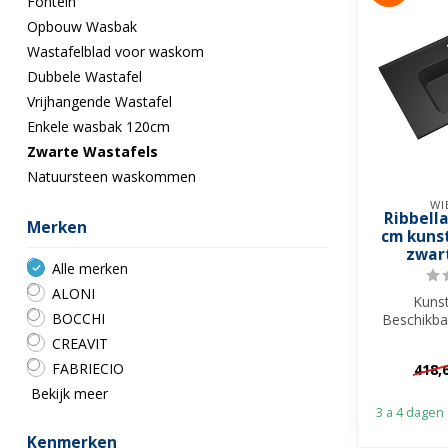
Fontein
Opbouw Wasbak
Wastafelblad voor waskom
Dubbele Wastafel
Vrijhangende Wastafel
Enkele wasbak 120cm
Zwarte Wastafels
Natuursteen waskommen
WI
Ribbell
Merken
cm kuns
zwart
Alle merken
ALONI
Kuns
BOCCHI
Beschikba
Met kraa
CREAVIT
voor me
FABRIECIO
418,
Bekijk meer
3 a 4 dagen
Kenmerken