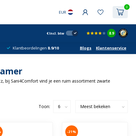
0
EUR
8.9
€
Incl. btw
Klantbeordelingen
8.9/10
Blogs
Klantenservice
dkamer
rtz, bij Sani4Comfort vind je een ruim assortiment zwarte
Toon:
%
-21%