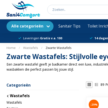
Alle categorieën
Sanitair Tips
Toilet Inri
Leveringen
Gratis v.a. 100
14 dage
Home
/
Wastafels
/
Zwarte Wastafels
Zwarte Wastafels: Stijlvolle 
Een zwarte wastafel geeft je badkamer direct een luxe, industriël
wasbakken die perfect passen bij jouw stijl.
89
P
Categorieën
Wastafels
Wastafels
-29%