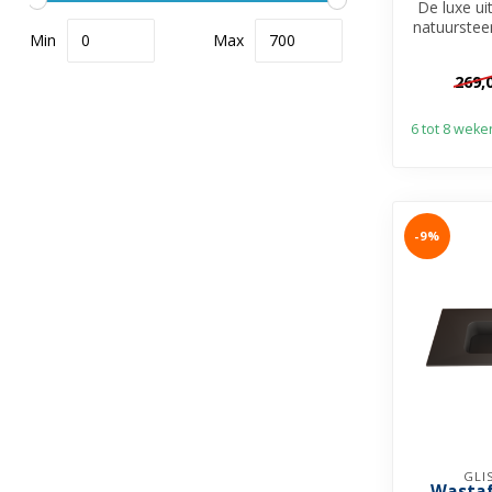
De luxe ui
natuurstee
Min
Max
te vergelij
269,
6 tot 8 weke
-9%
GLI
Wastaf