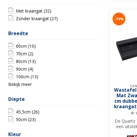
Met kraangat
(32)
Zonder kraangat
(27)
-19%
Breedte
60cm
(10)
70cm
(2)
80cm
(13)
90cm
(4)
100cm
(13)
Bekijk meer
SAN
Wastafel
Mat Zwa
Diepte
cm dubbe
kraangat
45,5cm
(26)
50cm
(23)
De Quartz 
een uitst
op uw was
Kleur
699,