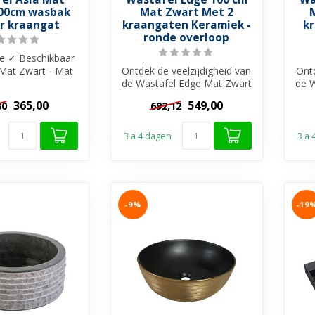
00cm wasbak
Mat Zwart Met 2
r kraangat
kraangaten Keramiek -
k
ronde overloop
le ✓ Beschikbaar
 Mat Zwart - Mat
Ontdek de veelzijdigheid van
Ontd
ans Wit ✓ Met of
de Wastafel Edge Mat Zwart
de 
z...
Zonder kraangat Keramiek...
Zon
365,00
549,00
30
692,12
3 a 4 dagen
3 a
-9%
-19