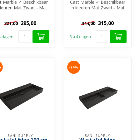
t Marble ✓ Beschikbaar
Cast Marble ✓ Beschikbaar
kleuren Mat Zwart - Mat
in kleuren Mat Zwart - Mat
t en Glans Wit ✓ Met of
Wit en Glans Wit ✓ Met of
z...
z...
295,00
315,00
321,00
344,00
 4 dagen
3 a 4 dagen
%
-24%
SANI-SUPPLY
SANI-SUPPLY
stafel Edge 100 cm
Wastafel Edge