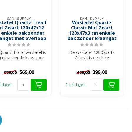
SANI-SUPPLY
SANI-SUPPLY
tafel Quartz Trend
Wastafel Quartz
t Zwart 120x47x12
Classic Mat Zwart
 enkele bak zonder
120x47x3 cm enkele
angat met overloop
bak zonder kraangat
Quartz Trend wastafel is
De wastafel 120 Quartz
 uitstekende keus voor
Classic is een luxe
 uw wastafelonderkast.
eruitziende wastafel
D...
gemaakt van Quar...
569,00
399,00
699,00
499,00
 4 dagen
3 a 4 dagen