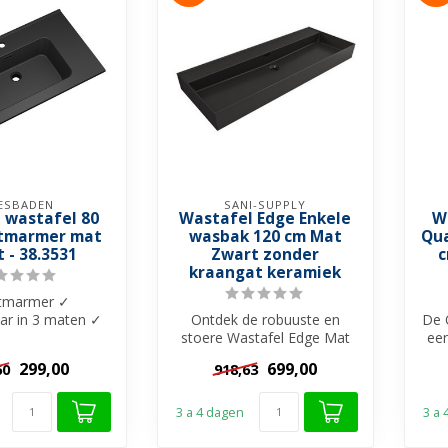
ESBADEN
SANI-SUPPLY
a wastafel 80
Wastafel Edge Enkele
W
tmarmer mat
wasbak 120 cm Mat
Qua
 - 38.3531
Zwart zonder
c
kraangat keramiek
tmarmer ✓
ar in 3 maten ✓
Ontdek de robuuste en
De 
ngat ✓ Geschikt
stoere Wastafel Edge Mat
een
este onder...
Zwart van Sani-Supply!
op
299,00
699,00
60
918,63
Beschikba...
3 a 4 dagen
3 a