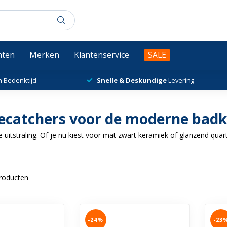
chten
Merken
Klantenservice
SALE
n
Bedenktijd
Snelle & Deskundige
Levering
eyecatchers voor de moderne ba
e uitstraling. Of je nu kiest voor mat zwart keramiek of glanzend qua
roducten
-24%
-23