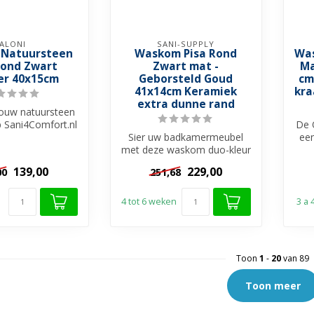
ALONI
SANI-SUPPLY
Natuursteen
Waskom Pisa Rond
Was
Rond Zwart
Zwart mat -
Ma
r 40x15cm
Geborsteld Goud
cm
41x14cm Keramiek
kra
extra dunne rand
jouw natuursteen
Sani4Comfort.nl
De 
en stijlvolle en...
Sier uw badkamermeubel
een
met deze waskom duo-kleur
op
Pisa met Mat zwart en
139,00
229,00
00
251,68
Geborstel...
4 tot 6 weken
3 a
Toon
1
-
20
van 89
Toon meer