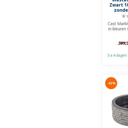
Zwart 1
zonde
Cast Marb
in kleuren
Wit en Gl
399,
3 a 4 dagen
-43%