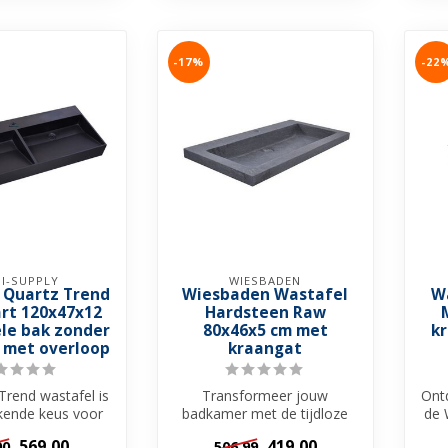
-17%
-22
I-SUPPLY
WIESBADEN
 Quartz Trend
Wiesbaden Wastafel
W
rt 120x47x12
Hardsteen Raw
le bak zonder
80x46x5 cm met
k
 met overloop
kraangat
Trend wastafel is
Transformeer jouw
Ontd
ekende keus voor
badkamer met de tijdloze
de 
tafelonderkast.
schoonheid en
van
569,00
419,00
00
506,99