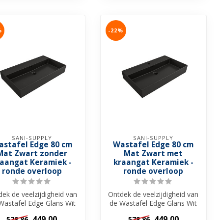
%
-22%
SANI-SUPPLY
SANI-SUPPLY
astafel Edge 80 cm
Wastafel Edge 80 cm
Mat Zwart zonder
Mat Zwart met
raangat Keramiek -
kraangat Keramiek -
ronde overloop
ronde overloop
ek de veelzijdigheid van
Ontdek de veelzijdigheid van
Wastafel Edge Glans Wit
de Wastafel Edge Glans Wit
 Sani-Supply! Beschik...
van Sani-Supply! Beschik...
449,00
449,00
578,86
578,86