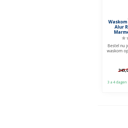
Waskom 
Alur 
Marme
Bestel nu 
waskom op 
en creëer e
245,
3 a 4 dagen