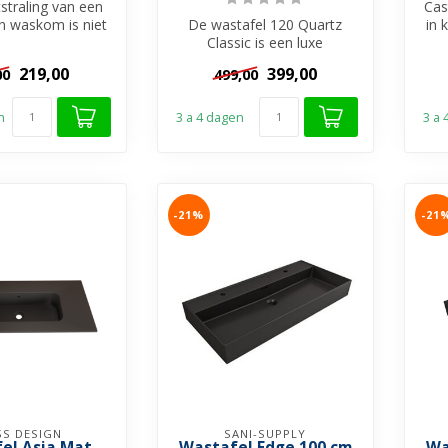
tstraling van een
Cas
n waskom is niet
De wastafel 120 Quartz
in 
ken met de and...
Classic is een luxe
Wi
eruitziende wastafel
219,00
399,00
00
499,00
gemaakt van Quar...
n
3 a 4 dagen
3 a
-21%
-21
SS DESIGN
SANI-SUPPLY
el Asia Mat
Wastafel Edge 100 cm
Wa