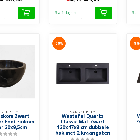
D...
duurzaamheid van de Wie...
3 a 4 dagen
3 a
-20%
-8%
I-SUPPLY
SANI-SUPPLY
askom Zwart
Wastafel Quartz
W
r Fonteinkom
Classic Mat Zwart
Z
r 20x9,5cm
120x47x3 cm dubbele
bak met 2 kraangaten