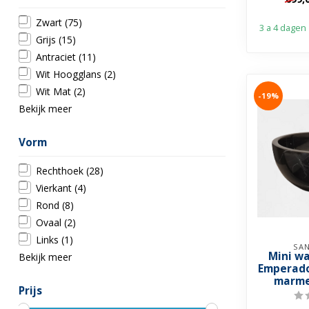
Zwart
(75)
3 a 4 dagen
Grijs
(15)
Antraciet
(11)
Wit Hoogglans
(2)
Wit Mat
(2)
-19%
Bekijk meer
Vorm
Rechthoek
(28)
Vierkant
(4)
Rond
(8)
Ovaal
(2)
Links
(1)
SAN
Mini w
Bekijk meer
Emperado
marme
Prijs