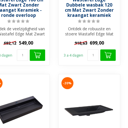
Mat Zwart Zonder
Dubbele wasbak 120
raangat Keramiek -
cm Mat Zwart Zonder
ronde overloop
kraangat keramiek
ek de veelzijdigheid van
Ontdek de robuuste en
Wastafel Edge Mat Zwart
stoere Wastafel Edge Mat
der kraangat Keramiek...
Zwart van Sani-Supply!
549,00
699,00
692,12
918,63
Beschikbaa...
 4 dagen
3 a 4 dagen
%
-20%