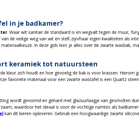
el in je badkamer?
kter
. Waar wit sanitair de standaard is en wegvalt tegen de muur, fun
an de veilige weg van wit en stelt zijn/haar eigen kwaliteiten als int
 materiaalkeuze. In deze gids lees je alles over de zwarte wasbak, maa
art keramiek tot natuursteen
e de kleur zich houdt en hoe gevoelig de bak is voor krassen. Hierom g
Onze favoriete materiaal voor een zwarte wastafel is een Quartz steen
tting wordt gevormd en gehard met glazuurlaagje van gesmolten dun gl
rzaam, waardoor het ideaal is voor de vochtige ruimtes als badkamer
el
kan dit kieren opleveren. Gebruik een hoogwaardige zwarte silicone