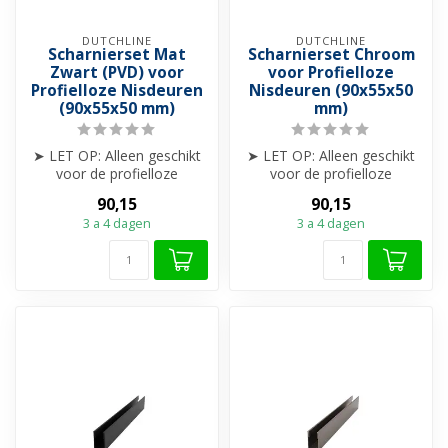
DUTCHLINE
DUTCHLINE
Scharnierset Mat
Scharnierset Chroom
Zwart (PVD) voor
voor Profielloze
Profielloze Nisdeuren
Nisdeuren (90x55x50
(90x55x50 mm)
mm)
➤ LET OP: Alleen geschikt
➤ LET OP: Alleen geschikt
voor de profielloze
voor de profielloze
Nisdeuren van Dutchline
Nisdeuren van Dutchline
90,15
90,15
➤ Scha...
➤ Scha...
3 a 4 dagen
3 a 4 dagen