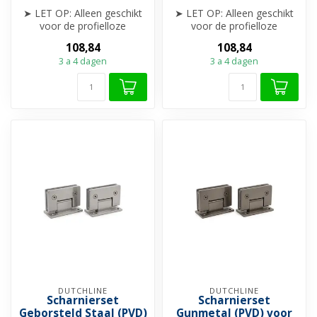
➤ LET OP: Alleen geschikt
➤ LET OP: Alleen geschikt
voor de profielloze
voor de profielloze
Nisdeuren van Dutchline
Nisdeuren van Dutchline
108,84
108,84
➤ Scha...
➤ Scha...
3 a 4 dagen
3 a 4 dagen
DUTCHLINE
DUTCHLINE
Scharnierset
Scharnierset
Geborsteld Staal (PVD)
Gunmetal (PVD) voor