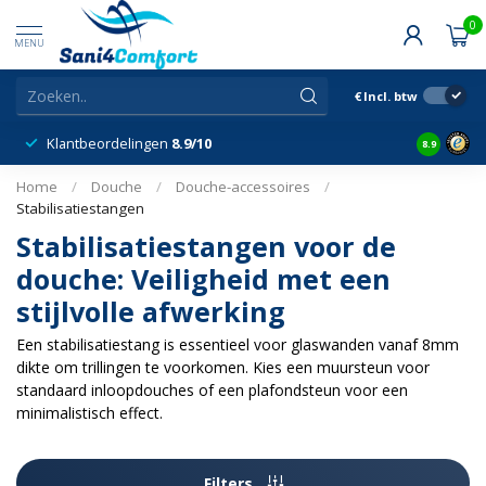
0
MENU
€
Incl. btw
Klantbeordelingen
8.9/10
8.9
Home
/
Douche
/
Douche-accessoires
/
Stabilisatiestangen
Stabilisatiestangen voor de
douche: Veiligheid met een
stijlvolle afwerking
Een stabilisatiestang is essentieel voor glaswanden vanaf 8mm
dikte om trillingen te voorkomen. Kies een muursteun voor
standaard inloopdouches of een plafondsteun voor een
minimalistisch effect.
Filters