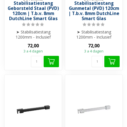
Stabilisatiestang
Stabilisatiestang
Geborsteld Staal (PVD)
Gunmetal (PVD) 120cm
120cm | T.b.v. 8mm
| T.b.v. 8mm DutchLine
DutchLine Smart Glas
Smart Glas
➤ Stabilisatiestang
➤ Stabilisatiestang
1200mm - Inclusief
1200mm - Inclusief
glaskoppeling en
glaskoppeling en
72,00
72,00
wandbevestiging.
wandbevestiging.
3 a 4 dagen
3 a 4 dagen
➤ Comp...
➤ Comp...