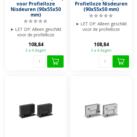
voor Profielloze
Profielloze Nisdeuren
Nisdeuren (90x55x50
(90x55x50 mm)
mm)
➤ LET OP: Alleen geschikt
➤ LET OP: Alleen geschikt
voor de profielloze
voor de profielloze
Nisdeuren van Dutchline
Nisdeuren van Dutchline
➤ Scha...
108,84
108,84
➤ Scha...
3 a 4 dagen
3 a 4 dagen