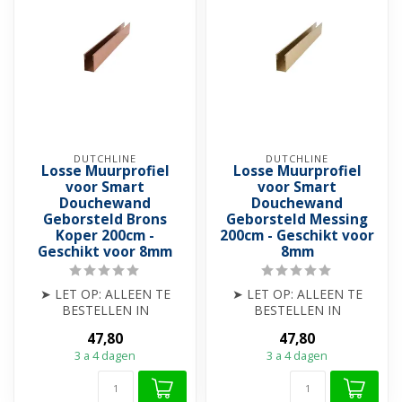
DUTCHLINE
DUTCHLINE
Losse Muurprofiel
Losse Muurprofiel
voor Smart
voor Smart
Douchewand
Douchewand
Geborsteld Brons
Geborsteld Messing
Koper 200cm -
200cm - Geschikt voor
Geschikt voor 8mm
8mm
➤ LET OP: ALLEEN TE
➤ LET OP: ALLEEN TE
BESTELLEN IN
BESTELLEN IN
COMBINATIE MET EEN
COMBINATIE MET EEN
47,80
47,80
ECO DOUCHEWAND
ECO DOUCHEWAND
3 a 4 dagen
3 a 4 dagen
➤ Muurprofie...
➤ Muurprofie...