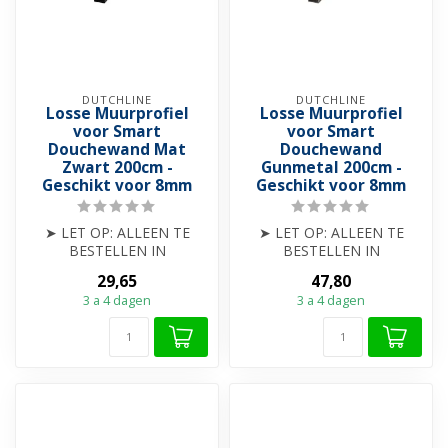
DUTCHLINE
DUTCHLINE
Losse Muurprofiel
Losse Muurprofiel
voor Smart
voor Smart
Douchewand Mat
Douchewand
Zwart 200cm -
Gunmetal 200cm -
Geschikt voor 8mm
Geschikt voor 8mm
➤ LET OP: ALLEEN TE
➤ LET OP: ALLEEN TE
BESTELLEN IN
BESTELLEN IN
COMBINATIE MET EEN
COMBINATIE MET EEN
29,65
47,80
ECO DOUCHEWAND
ECO DOUCHEWAND
3 a 4 dagen
3 a 4 dagen
➤ Muurprofie...
➤ Muurprofie...