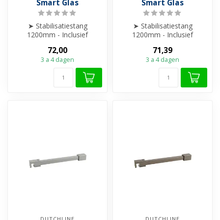
Smart Glas
Smart Glas
➤ Stabilisatiestang
➤ Stabilisatiestang
1200mm - Inclusief
1200mm - Inclusief
glaskoppeling en
glaskoppeling en
72,00
71,39
wandbevestiging.
wandbevestiging.
3 a 4 dagen
3 a 4 dagen
➤ Comp...
➤ Comp...
DUTCHLINE
DUTCHLINE