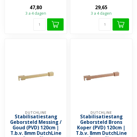
COMBINATIE MET EEN
ECO DOUCHEWAND
47,80
29,65
ECO DOUCHEWAND
➤ Muurprofie...
3 a 4 dagen
3 a 4 dagen
➤ Muurprofie...
DUTCHLINE
DUTCHLINE
Stabilisatiestang
Stabilisatiestang
Geborsteld Messing /
Geborsteld Brons
Goud (PVD) 120cm |
Koper (PVD) 120cm |
T.b.v. 8mm DutchLine
T.b.v. 8mm DutchLine