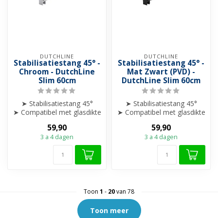
DUTCHLINE
DUTCHLINE
Stabilisatiestang 45° -
Stabilisatiestang 45° -
Chroom - DutchLine
Mat Zwart (PVD) -
Slim 60cm
DutchLine Slim 60cm
➤ Stabilisatiestang 45°
➤ Stabilisatiestang 45°
➤ Compatibel met glasdikte
➤ Compatibel met glasdikte
8 mm
8 mm
59,90
59,90
➤ Gemaakt van duurzaa...
➤ Gemaakt van duurzaa...
3 a 4 dagen
3 a 4 dagen
Toon
1
-
20
van 78
Toon meer