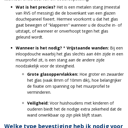
Wat is het precies?
Het is een metalen stang (meestal
van RVS of messing) die de bovenkant van een glazen
douchepaneel fixeert. Hiermee voorkomt u dat het glas
gaat bewegen of "klapperen" wanneer u de douche in- of
uitstapt, of wanneer er onverhoopt tegen het glas
geleund wordt.
Wanneer is het nodig?
*
Vrijstaande wanden:
Bij een
inloopdouche waarbij het glas slechts aan één zijde in een
muurprofiel zit, is een stang aan de andere zijde
noodzakelijk voor de stevigheid.
Grote glasoppervlakken:
Hoe groter en zwaarder
het glas (vaak 8mm of 10mm dik), hoe belangrijker
de fixatie om spanning op het muurprofiel te
verminderen.
Veiligheid:
Voor huishoudens met kinderen of
ouderen biedt het de nodige extra zekerheid dat de
wand onwrikbaar op zijn plek blijft staan.
Welke type bevestiging heb ik nodig voor