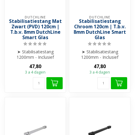
DUTCHLINE
DUTCHLINE
Stabilisatiestang Mat
Stabilisatiestang
Zwart (PVD) 120cm |
Chroom 120cm | T.b.v.
T.b.v. 8mm DutchLine
8mm DutchLine Smart
Smart Glas
Glas
➤ Stabilisatiestang
➤ Stabilisatiestang
1200mm - Inclusief
1200mm - Inclusief
glaskoppeling en
glaskoppeling en
47,80
47,80
wandbevestiging.
wandbevestiging.
3 a 4 dagen
3 a 4 dagen
➤ Comp...
➤ Comp...