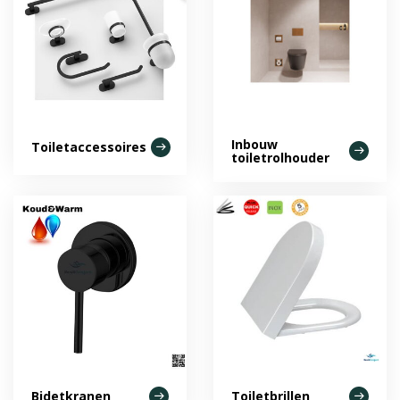
Inbouw
Toiletaccessoires
toiletrolhouder
Bidetkranen
Toiletbrillen