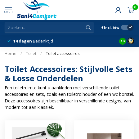
0
MENU
€
Incl. btw
14 dagen
Bedenktijd
Snelle &
8.9
Home
/
Toilet
/
Toilet accessoires
Toilet Accessoires: Stijlvolle Sets
& Losse Onderdelen
Een toiletruimte kunt u aankleden met verschillende toilet
accessoires en sets, zoals een toiletrolhouder of een wc borstel.
Deze accessoires zijn beschikbaar in verschillende designs, van
modern tot aan klassiek.