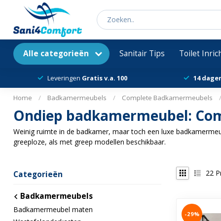
Alle categorieën
Sanitair Tips
Toilet Inri
Leveringen
Gratis v.a. 100
14 dage
Home
/
Badkamermeubels
/
Complete Badkamermeubels
Ondiep badkamermeubel: Com
Weinig ruimte in de badkamer, maar toch een luxe badkamermeu
greeploze, als met greep modellen beschikbaar.
22
P
Categorieën
Badkamermeubels
Badkamermeubel maten
-29%