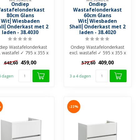
Ondiep
Ondiep
astafelonderkast
Wastafelonderkast
80cm Glans
60cm Glans
Wit⎢Wiesbaden
Wit⎢Wiesbaden
all⎢Onderkast met 2
Shall⎢Onderkast met 2
laden - 38.4030
laden - 38.4020
diep Wastafelonderkast
Ondiep Wastafelonderkast
l. wastafel ✓ 795 x 355 x
excl. wastafel ✓ 595 x 355 x
mm ✓MDF-materiaal ✓
500mm ✓MDF-materiaal ✓
459,00
409,00
642,60
572,60
2 r...
2 r...
 4 dagen
3 a 4 dagen
%
-22%