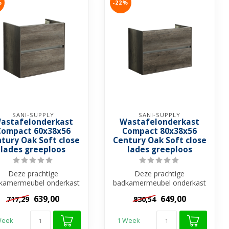
%
-22%
SANI-SUPPLY
SANI-SUPPLY
astafelonderkast
Wastafelonderkast
Compact 60x38x56
Compact 80x38x56
tury Oak Soft close
Century Oak Soft close
lades greeploos
lades greeploos
Deze prachtige
Deze prachtige
kamermeubel onderkast
badkamermeubel onderkast
aniPro Compact is een
SaniPro Compact is een
639,00
649,00
717,29
830,54
waardevolle toevo...
waardevolle toevo...
Week
1 Week