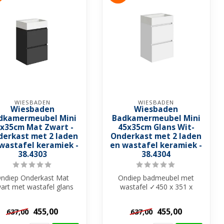
WIESBADEN
WIESBADEN
Wiesbaden
Wiesbaden
dkamermeubel Mini
Badkamermeubel Mini
x35cm Mat Zwart -
45x35cm Glans Wit-
erkast met 2 laden
Onderkast met 2 laden
wastafel keramiek -
en wastafel keramiek -
38.4303
38.4304
ndiep Onderkast Mat
Ondiep badmeubel met
art met wastafel glans
wastafel ✓450 x 351 x
 ✓450 x 351 x 712mm ✓
712mm ✓ MDF-materiaal ✓
MDF-mater...
2 ruime lades...
455,00
455,00
637,00
637,00