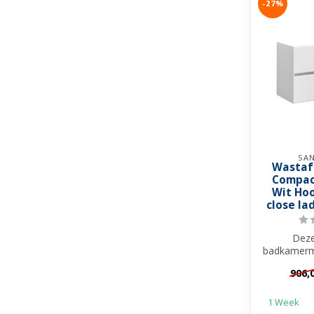
-27%
SAN
Wastaf
Compac
Wit Ho
close la
Deze
badkamerm
Compact is
906,
toevo
1 Week