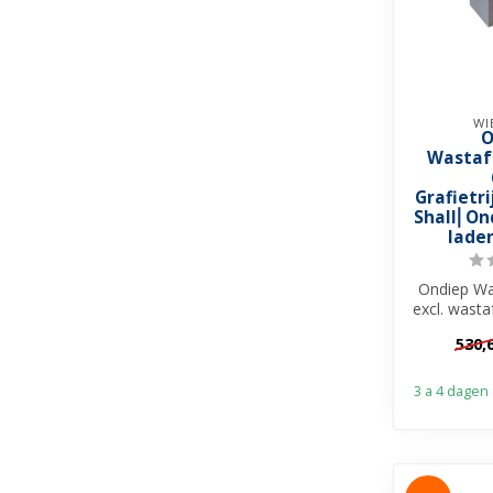
WI
O
Wastaf
Grafietr
Shall⎢On
laden
Ondiep Wa
excl. wasta
500mm ✓M
530,
3 a 4 dagen