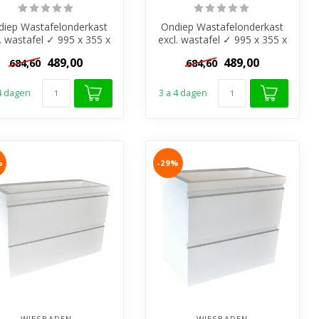
diep Wastafelonderkast
Ondiep Wastafelonderkast
l. wastafel ✓ 995 x 355 x
excl. wastafel ✓ 995 x 355 x
mm ✓MDF-materiaal ✓
500mm ✓MDF-materiaal ✓
489,00
489,00
684,60
684,60
2 r...
2 r...
 4 dagen
3 a 4 dagen
%
-29%
WIESBADEN
WIESBADEN