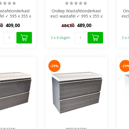
stafelonderkast
Ondiep Wastafelonderkast
On
fel ✓ 595 x 355 x
excl. wastafel ✓ 995 x 355 x
exc
DF-materiaal ✓
500mm ✓MDF-materiaal ✓
500
409,00
489,00
60
684,60
2 r...
2 r...
3 a 4 dagen
3 a
-29%
-29
ESBADEN
WIESBADEN