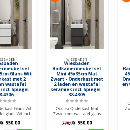
ESBADEN
WIESBADEN
esbaden
Wiesbaden
rmeubel set
Badkamermeubel set
Ba
35cm Glans Wit
Mini 45x35cm Mat
45
rkast met 2
Zwart - Onderkast met
Ond
en wastafel
2 laden en wastafel
en 
incl. Spiegel -
keramiek incl. Spiegel -
8.4306
38.4305
O
erkast Glans Wit
Ondiep Onderkast Mat
Zw
l glans Wit incl.
Zwart met wastafel glans
Wit
50 x 351 x 712...
Wit incl. Spiegel ✓450 x 351
550,00
550,00
00
770,00
x 712...