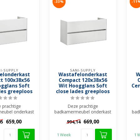
-33%
-11
I-SUPPLY
SANI-SUPPLY
elonderkast
Wastafelonderkast
W
t 100x38x56
Compact 120x38x56
ogglans Soft
Wit Hoogglans Soft
Cen
des greeploos
close lades greeploos
 prachtige
Deze prachtige
eubel onderkast
badkamermeubel onderkast
bad
 een waardevolle
Compact is een waardevolle
S
659,00
669,00
05
994,14
eging aa...
toevoeging aa...
1 Week
1 