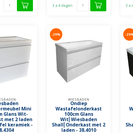
3 a 4 dagen
3 a
-29%
-29
ESBADEN
WIESBADEN
esbaden
Ondiep
rmeubel Mini
Wastafelonderkast
W
m Glans Wit-
100cm Glans
t met 2 laden
Wit⎢Wiesbaden
fel keramiek -
Shall⎢Onderkast met 2
Sh
8.4304
laden - 38.4010