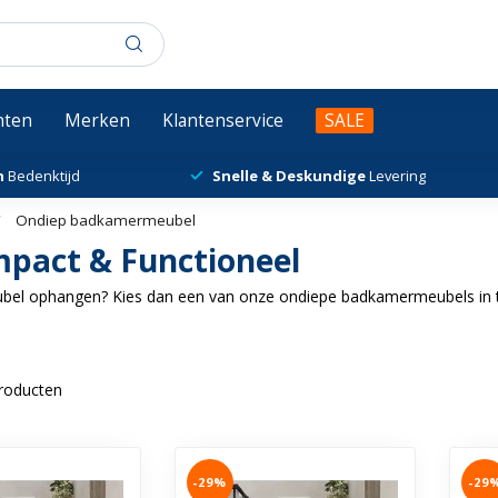
chten
Merken
Klantenservice
SALE
n
Bedenktijd
Snelle & Deskundige
Levering
/
Ondiep badkamermeubel
pact & Functioneel
bel ophangen? Kies dan een van onze ondiepe badkamermeubels in tr
roducten
-29%
-29