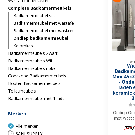
Wastafelonderkasten
Complete Badkamermeubels
Badkamermeubel set
Badkamermeubel met wastafel
Badkamermeubel met waskom
Ondiep badkamermeubel
Kolomkast
Badkamermeubels Zwart
Badkamermeubels Wit
WI
Wi
Badkamermeubels ribbel
Badkame
Goedkope Badkamermeubels
Mini 45x
- Onde
Houten Badkamermeubels
laden 
Toiletmeubels
keramiek 
3
Badkamermeubel met 1 lade
Ondiep Ond
Merken
met wastafe
Spiegel ✓4
Alle merken
770,
SANI-SUPPLY