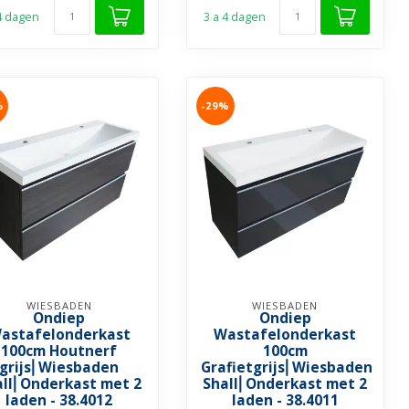
 4 dagen
3 a 4 dagen
%
-29%
WIESBADEN
WIESBADEN
Ondiep
Ondiep
astafelonderkast
Wastafelonderkast
100cm Houtnerf
100cm
grijs⎢Wiesbaden
Grafietgrijs⎢Wiesbaden
all⎢Onderkast met 2
Shall⎢Onderkast met 2
laden - 38.4012
laden - 38.4011