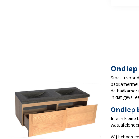
Ondiep
Staat u voor 
badkamermeube
de badkamer n
in dat geval 
Ondiep 
In een klein
wastafelonder
Wij hebben e