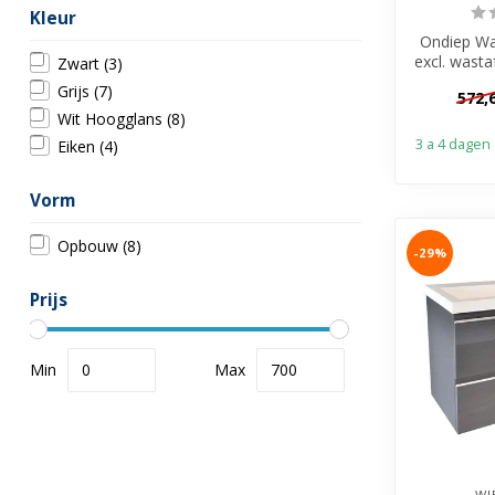
Kleur
Ondiep Wa
excl. wasta
Zwart
(3)
500mm ✓M
Grijs
(7)
572,
Wit Hoogglans
(8)
3 a 4 dagen
Eiken
(4)
Vorm
Opbouw
(8)
-29%
Prijs
Min
Max
WI