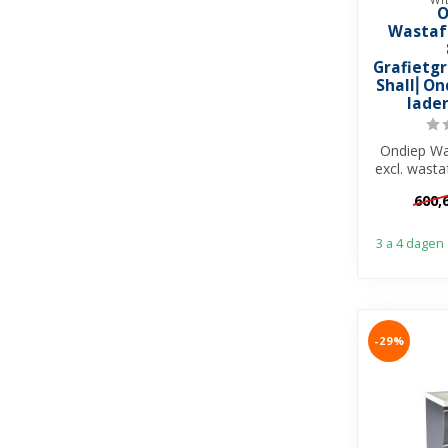
O
Wastaf
Grafietg
Shall⎢On
laden
Ondiep Wa
excl. wasta
500mm ✓M
600,
3 a 4 dagen
-29%