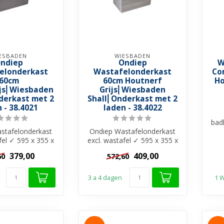
ESBADEN
WIESBADEN
ndiep
Ondiep
W
elonderkast
Wastafelonderkast
Co
60cm
60cm Houtnerf
Ho
ijs⎢Wiesbaden
Grijs⎢Wiesbaden
derkast met 2
Shall⎢Onderkast met 2
 - 38.4021
laden - 38.4022
bad
stafelonderkast
Ondiep Wastafelonderkast
Com
fel ✓ 595 x 355 x
excl. wastafel ✓ 595 x 355 x
DF-materiaal ✓
500mm ✓MDF-materiaal ✓
379,00
409,00
60
572,60
2 r...
2 r...
3 a 4 dagen
1 