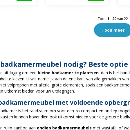
Toon
1
-
20
van 22
Toon meer
 badkamermeubel nodig? Beste optie 
de uitdaging om een
kleine badkamer te plaatsen
, dan is het han
l te kiezen. U wilt namelijk aan de ene kant van alle gemakken va
iet volproppen met allerlei grote elementen, zoals een badkamerme
een uitkomst bieden voor uw uitdagingen.
badkamermeubel met voldoende opberg
e badkamer is het raadzaam om voor een zo compact en ondiep moge
kasten kunnen bovendien ook uitkomst bieden voor de grotere badk
en ruim aanbod aan
ondiep badkamermeubels
met wastafel of was