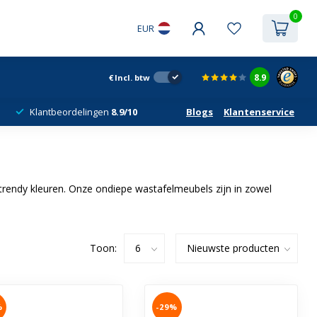
0
EUR
8.9
€
Incl. btw
Klantbeordelingen
8.9/10
Blogs
Klantenservice
endy kleuren. Onze ondiepe wastafelmeubels zijn in zowel
Toon:
%
-29%