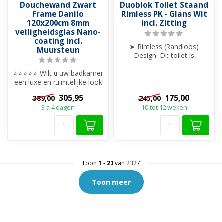
Douchewand Zwart
Duoblok Toilet Staand
Frame Danilo
Rimless PK - Glans Wit
120x200cm 8mm
incl. Zitting
veiligheidsglas Nano-
coating incl.
➤ Rimless (Randloos)
Muursteun
Design: Dit toilet is
uitgevoerd zonder
⭐⭐⭐⭐⭐ Wilt u uw badkamer
spoelrand.
een luxe en ruimtelijke look
➤ PK-Aa...
geven dan kiest u voor
305,95
175,00
389,00
245,00
een...
3 a 4 dagen
10 tot 12 weken
Toon
1
-
20
van 2327
Toon meer