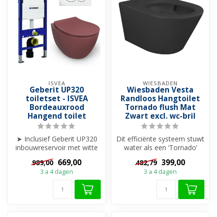
ISVEA
WIESBADEN
Geberit UP320
Wiesbaden Vesta
toiletset - ISVEA
Randloos Hangtoilet
Bordeauxrood
Tornado flush Mat
Hangend toilet
Zwart excl. wc-bril
➤ Inclusief Geberit UP320
Dit efficiënte systeem stuwt
inbouwreservoir met witte
water als een ‘Tornado’
drukplaat
door de pot voor een
669,00
399,00
989,00
482,79
➤ ISVEA hangtoile...
grondi...
3 a 4 dagen
3 a 4 dagen