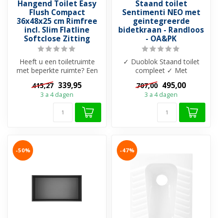
Hangend Toilet Easy
Staand toilet
Flush Compact
Sentimenti NEO met
36x48x25 cm Rimfree
geintegreerde
incl. Slim Flatline
bidetkraan - Randloos
Softclose Zitting
- OA&PK
Heeft u een toiletruimte
✓ Duoblok Staand toilet
met beperkte ruimte? Een
compleet ✓ Met
compact hangend toilet is
geintegreerde bidetkraan
339,95
495,00
415,27
707,00
wat ...
(Koud) ✓ Randloo...
3 a 4 dagen
3 a 4 dagen
-50%
-47%