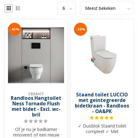
-43%
-29%
CREAVIT
Staand toilet LUCCIO
Randloos Hangtoilet
met geintegreerde
Ness Tornado Flush
bidetkraan - Randloos
met bidet - Excl. wc-
- OA&PK
bril
✓ Duoblok Staand toilet
Of je nu je badkamer
compleet ✓ Met
renoveert of een nieuw
geintegreerde bidetkraan ✓