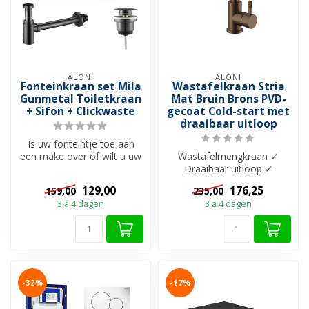
ALONI
ALONI
Fonteinkraan set Mila
Wastafelkraan Stria
Gunmetal Toiletkraan
Mat Bruin Brons PVD-
+ Sifon + Clickwaste
gecoat Cold-start met
draaibaar uitloop
Is uw fonteintje toe aan
een make over of wilt u uw
Wastafelmengkraan ✓
nieuwe fontein gemakkelijk
Draaibaar uitloop ✓
v...
Messing materiaal ✓
129,00
176,25
159,00
235,00
Cartouche keramisch ...
3 a 4 dagen
3 a 4 dagen
-32%
-17%