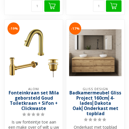
-19%
-17%
ALONI
GLISS DESIGN
Fonteinkraan set Mila
Badkamermeubel Gliss
geborsteld Goud
Project 160cm⎢4-
Toiletkraan + Sifon +
lades⎢Dakota
Clickwaste
Oak⎢Onderkast met
topblad
Is uw fonteintje toe aan
een make over of wilt u uw
Onderkast met topblad