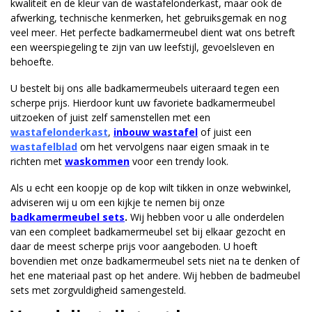
kwaliteit en de kleur van de wastafelonderkast, maar ook de
afwerking, technische kenmerken, het gebruiksgemak en nog
veel meer. Het perfecte badkamermeubel dient wat ons betreft
een weerspiegeling te zijn van uw leefstijl, gevoelsleven en
behoefte.
U bestelt bij ons alle badkamermeubels uiteraard tegen een
scherpe prijs. Hierdoor kunt uw favoriete badkamermeubel
uitzoeken of juist zelf samenstellen met een
wastafelonderkast
,
inbouw wastafel
of juist een
wastafelblad
om het vervolgens naar eigen smaak in te
richten met
waskommen
voor een trendy look.
Als u echt een koopje op de kop wilt tikken in onze webwinkel,
adviseren wij u om een kijkje te nemen bij onze
badkamermeubel sets
.
Wij hebben voor u alle onderdelen
van een compleet badkamermeubel set bij elkaar gezocht en
daar de meest scherpe prijs voor aangeboden. U hoeft
bovendien met onze badkamermeubel sets niet na te denken of
het ene materiaal past op het andere. Wij hebben de badmeubel
sets met zorgvuldigheid samengesteld.