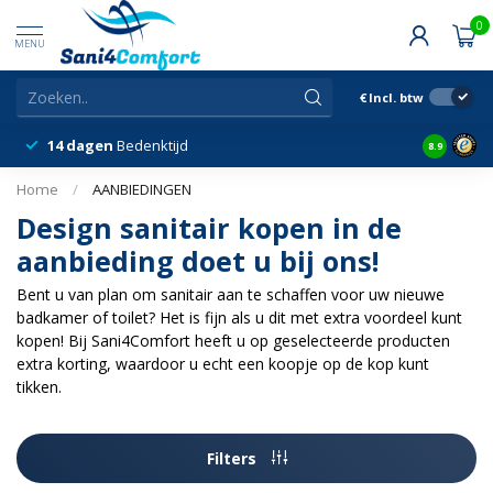
0
MENU
€
Incl. btw
14 dagen
Bedenktijd
Snelle &
8.9
Home
/
AANBIEDINGEN
Design sanitair kopen in de
aanbieding doet u bij ons!
Bent u van plan om sanitair aan te schaffen voor uw nieuwe
badkamer of toilet? Het is fijn als u dit met extra voordeel kunt
kopen! Bij Sani4Comfort heeft u op geselecteerde producten
extra korting, waardoor u echt een koopje op de kop kunt
tikken.
Filters