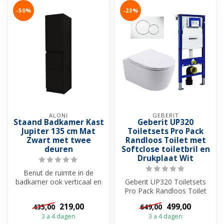
-50%
-23%
ALONI
GEBERIT
Staand Badkamer Kast
Geberit UP320
Jupiter 135 cm Mat
Toiletsets Pro Pack
Zwart met twee
Randloos Toilet met
deuren
Softclose toiletbril en
Drukplaat Wit
Benut de ruimte in de
badkamer ook verticaal en
Geberit UP320 Toiletsets
creëer op een stijlvolle
Pro Pack Randloos Toilet
manier ...
met Softclose toiletbril en
219,00
499,00
435,00
649,00
Dr...
3 a 4 dagen
3 a 4 dagen