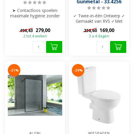
Gunmetal - 33.4256
➤ Contactloos spoelen:
maximale hygiëne zonder
✓ Twee-in-één Ontwerp ✓
aanraking
Gemaakt van RVS ✓Met
➤ Batterijgevoede sens...
tegelrooster en flens 70 x 7
279,00
169,00
496,43
236,60
cm ✓Ma...
2 tot 4 weken
3 a 4 dagen
-21%
-29%
ALONI
WIESBADEN