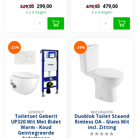
project opstart, het Creavit
Randloos ✓ Geb...
299,00
479,00
529,00
670,60
Ness ra...
3 a 4 dagen
3 a 4 dagen
-22%
-29%
GEBERIT
WIESBADEN
Toiletset Geberit
Duoblok Toilet Staand
UP320 Wit Met Bidet
Rimless OA - Glans Wit
Warm - Koud
incl. Zitting
Geintegreerde