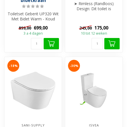
bidetkraan
➤ Rimless (Randloos)
Design: Dit toilet is
Toiletset Geberit UP320 Wit
uitgevoerd zonder
Met Bidet Warm - Koud
spoelrand.
Geintegreerde bidetkraan
➤ OA- O...
699,00
175,00
899,00
245,00
incl ...
3 a 4 dagen
10 tot 12 weken
-18%
-30%
SANI-SUPPLY
ISVEA