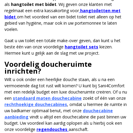
als
hangtoilet met bidet
. Wij geven onze klanten met
regelmaat een extra kassakorting voor
hangtoiletten met
bidet
om het voordeel van een bidet toilet niet alleen op het
gebied van hygiëne, maar ook in uw portemonnee te laten
voelen.
Gaat u uw toilet een totale make-over geven, dan kunt u het
beste één van onze voordelige
hangtoilet sets
kiezen.
Hiermee kunt u gelijk aan de slag met uw project.
Voordelig doucheruimte
inrichten?
Wilt u ook onder een heerlijke douche staan, als u na een
vermoeiende dag tot rust wilt komen? U kunt bij Sani4Comfort
met een redelijk budget een luxe doucheruimte creëren. Of u nu
een
standaard maten douchecabine
zoekt of één van onze
rechthoekige douchecabines
, omdat u hiermee de ruimte in
uw badkamer optimaal benut, met onze
douchecabine
aanbieding
vindt u altijd een douchecabine die past binnen uw
budget. Uw voordeel kan aardig oplopen als u hierbij ook een
onze voordelige
regendouches
aanschaft.