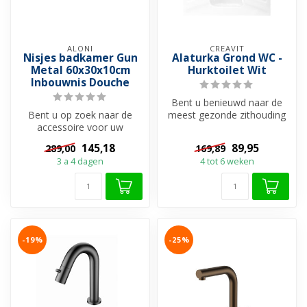
ALONI
CREAVIT
Nisjes badkamer Gun
Alaturka Grond WC -
Metal 60x30x10cm
Hurktoilet Wit
Inbouwnis Douche
Bent u benieuwd naar de
Bent u op zoek naar de
meest gezonde zithouding
accessoire voor uw
voor het toiletteren? Dit is
badkamer of douche. Met
he...
145,18
89,95
289,00
169,89
deze inbouw ba...
3 a 4 dagen
4 tot 6 weken
-19%
-25%