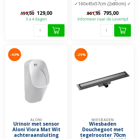
nieuwe fontein gemakkelijk
✓160x45x57cm (2x80cm) ✓
v...
Melamine materiaal ✓ 4x
129,00
795,00
159,00
961,95
Softclose ...
3 a 4 dagen
Informeer naar de Levertijd
-44%
-29%
ALONI
WIESBADEN
Urinoir met sensor
Wiesbaden
Aloni Viora Mat Wit
Douchegoot met
achteraansluiting
tegelrooster 70cm