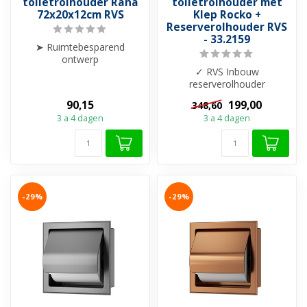
toiletrolhouder Rana
toiletrolhouder met
72x20x12cm RVS
Klep Rocko +
Reserverolhouder RVS
- 33.2159
➤ Ruimtebesparend
ontwerp
➤ Hygiënisch: rollen blijven
✓ RVS Inbouw
droog en schoon
reserverolhouder
➤ Verbe...
✓Toiletrolhouder TVS met
90,15
199,00
348,60
klep ✓ Inzetstuk RVS ✓ Ru...
3 a 4 dagen
3 a 4 dagen
-29%
-29%