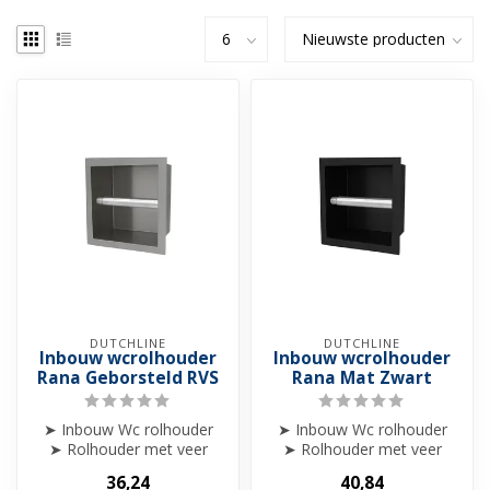
DUTCHLINE
DUTCHLINE
Inbouw wcrolhouder
Inbouw wcrolhouder
Rana Geborsteld RVS
Rana Mat Zwart
➤ Inbouw Wc rolhouder
➤ Inbouw Wc rolhouder
➤ Rolhouder met veer
➤ Rolhouder met veer
➤ Verkrijgbaar in 5 kleuren
➤ Verkrijgbaar in 5 kleuren
36,24
40,84
➤ Alle...
➤ ➤ In...