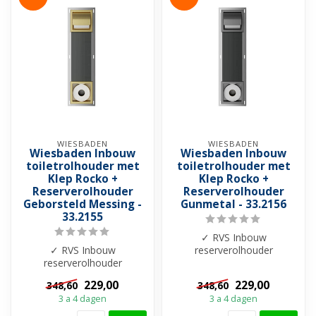
WIESBADEN
WIESBADEN
Wiesbaden Inbouw
Wiesbaden Inbouw
toiletrolhouder met
toiletrolhouder met
Klep Rocko +
Klep Rocko +
Reserverolhouder
Reserverolhouder
Geborsteld Messing -
Gunmetal - 33.2156
33.2155
✓ RVS Inbouw
✓ RVS Inbouw
reserverolhouder
reserverolhouder
✓Toiletrolhouder Gunmetal
✓Toiletrolhouder
met klep ✓ Inzetstuk Gun...
229,00
229,00
348,60
348,60
Geborsteld Messing met
3 a 4 dagen
3 a 4 dagen
klep ✓ Inz...