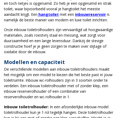
en toch netjes is opgeruimd. Zo heb je een opgeruimd en strak
toilet, waar bijvoorbeeld vooral je hangtoilet het meeste
aandacht krijgt. Een
hangtoilet
met een
inbouwreservoir
is
namelijk de beste manier van modern en luxe toilet inrichten.
Onze inbouw toiletrolhouders zijn vervaardigd uit hoogwaardige
materialen, zoals roestvrij staal en messing, wat zorgt voor
duurzaamheid en een lange levensduur. Dankzij de stevige
constructie hoef je je geen zorgen te maken over slijtage of
oxidatie door de inbouw.
Modellen en capaciteit
De verschillende modellen aan inbouw toiletrolhouders maakt
het mogelijk om een model te kiezen die het beste past in jouw
toiletruimte. Inbouw wc-rolhouders zijn in 3 soorten onder te
verdelen. Een inbouw toiletrolhouder met of zonder klep, een
inbouw reserverolhouder of een combinatie van
reserverolhouder en wc-rolhouder in 1.
Inbouw toiletrolhouder:
In een afzonderlijke inbouw model
toiletrolhouder kun je 1 rol tegelijk hangen. Deze toiletrolhouder
kun je bij ons met of zonder een klep aanschaffen. Mocht je je