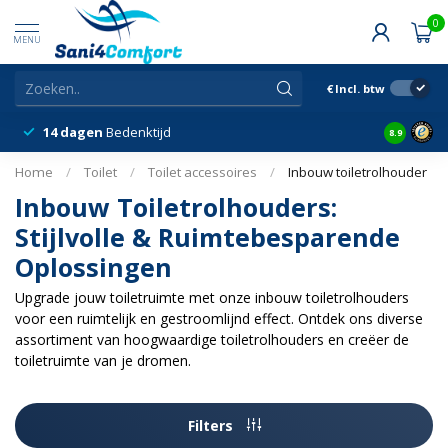
0
MENU
€
Incl. btw
14 dagen
Bedenktijd
Snelle &
8.9
Home
/
Toilet
/
Toilet accessoires
/
Inbouw toiletrolhouder
Inbouw Toiletrolhouders:
Stijlvolle & Ruimtebesparende
Oplossingen
Upgrade jouw toiletruimte met onze inbouw toiletrolhouders
voor een ruimtelijk en gestroomlijnd effect. Ontdek ons diverse
assortiment van hoogwaardige toiletrolhouders en creëer de
toiletruimte van je dromen.
Filters