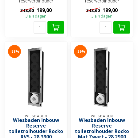
reserverolhouder
reserverolhouder
✓Toiletrolhouder Mat Wit
✓Toiletrolhouder Mat
199,00
199,00
348,60
348,60
met klep ✓ Inzetstuk Mat ...
Zwart met klep ✓ Inzetstuk
3 a 4 dagen
3 a 4 dagen
Ma...
-28%
-29%
WIESBADEN
WIESBADEN
Wiesbaden Inbouw
Wiesbaden Inbouw
Reserve
Reserve
toiletrolhouder Rocko
toiletrolhouder Rocko
RVS - 28.3900
Mat Zwart - 28.2900