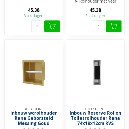
➤ Verkrijgbaar in 5 kleuren
➤ Rolhouder met veer
➤ ➤ In...
➤ Verkrijgbaar in 5 kleuren
45,38
45,38
➤ ➤ In...
3 a 4 dagen
3 a 4 dagen
DUTCHLINE
DUTCHLINE
Inbouw wcrolhouder
Inbouw Reserve Rol en
Rana Geborsteld
Toiletrolhouder Rana
Messing Goud
74x19x12cm RVS