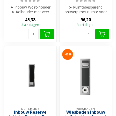
➤ Inbouw Wc rolhouder
➤ Ruimtebesparend
➤ Rolhouder met veer
ontwerp met ruimte voor
➤ Verkrijgbaar in 5 kleuren
Wc-rol en de
45,38
96,20
➤ ➤ In...
reserverolhouder
3 a 4 dagen
3 a 4 dagen
➤ Hygië...
-43%
DUTCHLINE
WIESBADEN
Inbouw Reserve
Wiesbaden Inbouw