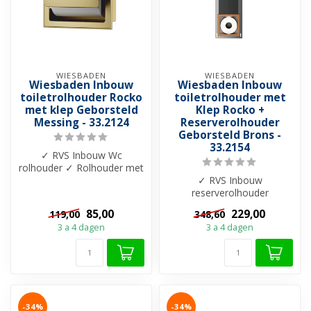
WIESBADEN
WIESBADEN
Wiesbaden Inbouw
Wiesbaden Inbouw
toiletrolhouder Rocko
toiletrolhouder met
met klep Geborsteld
Klep Rocko +
Messing - 33.2124
Reserverolhouder
Geborsteld Brons -
33.2154
✓ RVS Inbouw Wc
rolhouder ✓ Rolhouder met
veer ✓ Verkrijgbaar in 6
✓ RVS Inbouw
kleuren
reserverolhouder
✓Toiletrolhouder
85,00
229,00
119,00
348,60
Geborsteld Brons koper
3 a 4 dagen
3 a 4 dagen
met klep ✓...
-34%
-34%