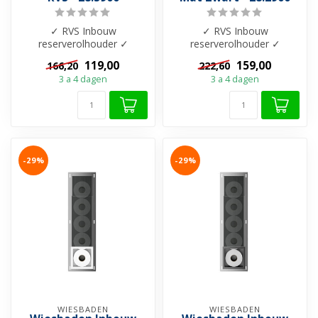
✓ RVS Inbouw
✓ RVS Inbouw
reserverolhouder ✓
reserverolhouder ✓
74x20x14cm ✓ Inzetstuk
74x20x14cm ✓ Inzetstuk
119,00
159,00
166,20
222,60
RVS kleur ✓ Ruimte voor 6...
Mat Zwart ✓ Ruimte voor
3 a 4 dagen
3 a 4 dagen
6...
-29%
-29%
WIESBADEN
WIESBADEN