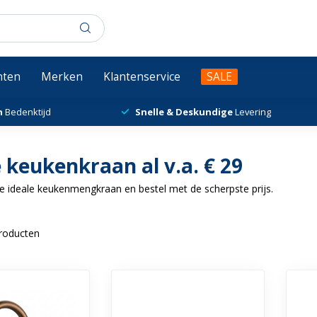
chten
Merken
Klantenservice
SALE
n
Bedenktijd
Snelle & Deskundige
Levering
keukenkraan al v.a. € 29
je ideale keukenmengkraan en bestel met de scherpste prijs.
roducten