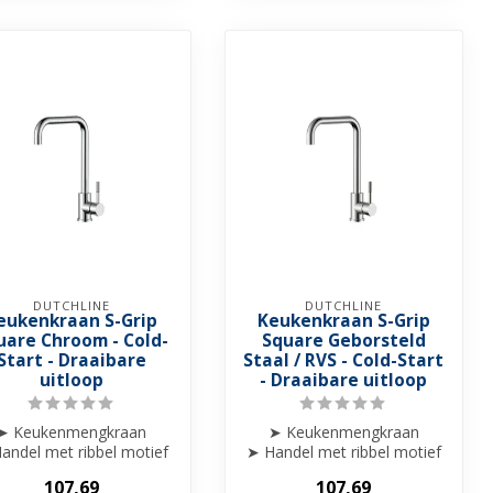
DUTCHLINE
DUTCHLINE
eukenkraan S-Grip
Keukenkraan S-Grip
uare Chroom - Cold-
Square Geborsteld
Start - Draaibare
Staal / RVS - Cold-Start
uitloop
- Draaibare uitloop
➤ Keukenmengkraan
➤ Keukenmengkraan
andel met ribbel motief
➤ Handel met ribbel motief
afgewerkt
afgewerkt
107,69
107,69
➤ Draaibare uitloop
➤ Draaibare uitloop