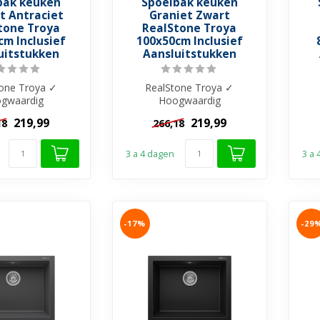
bak keuken
Spoelbak keuken
t Antraciet
Graniet Zwart
tone Troya
RealStone Troya
cm Inclusief
100x50cm Inclusief
uitstukken
Aansluitstukken
one Troya ✓
RealStone Troya ✓
gwaardig
Hoogwaardig
tcomposiet ✓
granietcomposiet ✓
219,99
219,99
18
266,18
hoekig met
Rechthoekig met
ering ✓ K...
waterkering ✓ K...
3 a 4 dagen
3 a
-17%
-29