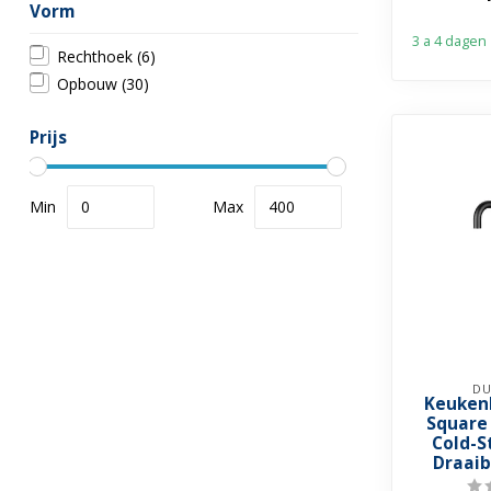
Vorm
3 a 4 dagen
Rechthoek
(6)
Opbouw
(30)
Prijs
Min
Max
DU
Keuken
Square
Cold-S
Draaib