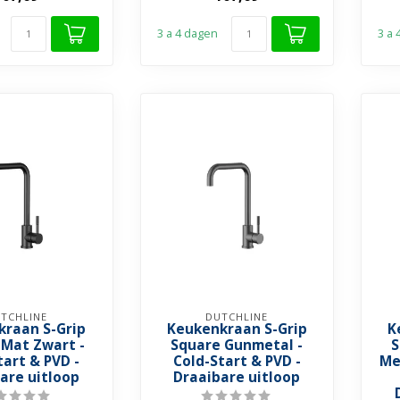
➤ ...
3 a 4 dagen
3 a
TCHLINE
DUTCHLINE
kraan S-Grip
Keukenkraan S-Grip
K
 Mat Zwart -
Square Gunmetal -
S
tart & PVD -
Cold-Start & PVD -
Me
are uitloop
Draaibare uitloop