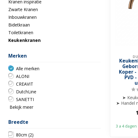
Kranen inspiratie
Zwarte Kranen
Inbouwkranen
Bidetkraan
Toiletkranen
Keukenkranen
Merken
DU
Keuken
Gebor
Alle merken
Koper -
ALONI
PVD -
u
CREAVIT
DutchLine
➤ Keuk
SANETTI
➤ Handel m
Bekijk meer
af
➤ Draa
Breedte
3 a 4 dagen
80cm
(2)