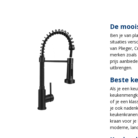
De moois
Ben je van pl
situaties ver
van Plieger, 
merken zoals 
prijs aanbiede
uitbrengen.
Beste k
Als je een ke
keukenmengkraa
of je een kla
je ook nadenk
keukenkranen 
kraan voor je
moderne, land