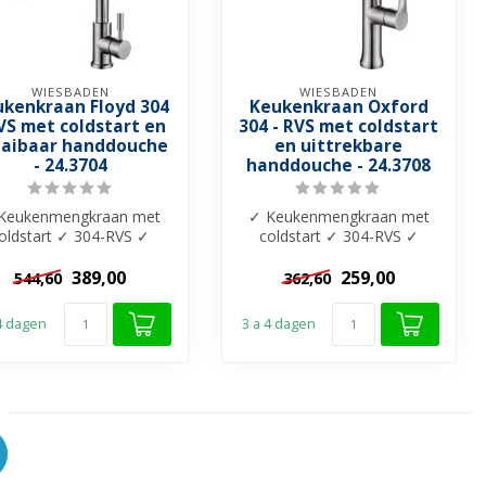
WIESBADEN
WIESBADEN
kenkraan Floyd 304
Keukenkraan Oxford
RVS met coldstart en
304 - RVS met coldstart
aaibaar handdouche
en uittrekbare
- 24.3704
handdouche - 24.3708
Keukenmengkraan met
✓ Keukenmengkraan met
oldstart ✓ 304-RVS ✓
coldstart ✓ 304-RVS ✓
Keramisch
Keramisch
afsluitmechanisme
afsluitmechanisme
389,00
259,00
544,60
362,60
✓Schuim...
✓Schuim...
 4 dagen
3 a 4 dagen