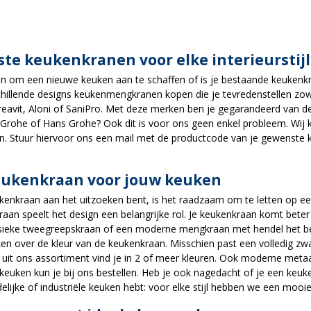
te keukenkranen voor elke interieurstijl
an om een nieuwe keuken aan te schaffen of is je bestaande keukenkr
schillende designs keukenmengkranen kopen die je tevredenstellen zo
Creavit, Aloni of SaniPro. Met deze merken ben je gegarandeerd van de
Grohe of Hans Grohe? Ook dit is voor ons geen enkel probleem. Wij
n. Stuur hiervoor ons een mail met de productcode van je gewenste keu
eukenkraan voor jouw keuken
ukenkraan aan het uitzoeken bent, is het raadzaam om te letten op ee
n speelt het design een belangrijke rol. Je keukenkraan komt beter to
ssieke tweegreepskraan of een moderne mengkraan met hendel het bes
en over de kleur van de keukenkraan. Misschien past een volledig zw
uit ons assortiment vind je in 2 of meer kleuren. Ook moderne metaa
 keuken kun je bij ons bestellen. Heb je ook nagedacht of je een keuk
elijke of industriële keuken hebt: voor elke stijl hebben we een moo