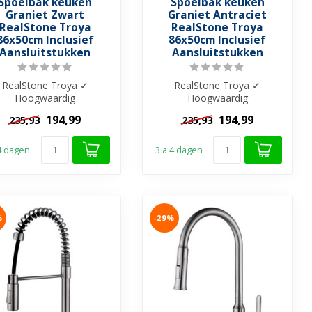
Spoelbak keuken
Spoelbak keuken
Graniet Zwart
Graniet Antraciet
RealStone Troya
RealStone Troya
86x50cm Inclusief
86x50cm Inclusief
Aansluitstukken
Aansluitstukken
RealStone Troya ✓
RealStone Troya ✓
Hoogwaardig
Hoogwaardig
granietcomposiet ✓
granietcomposiet ✓
194,99
194,99
235,93
235,93
Rechthoekig met
Rechthoekig met
waterkering ✓ K...
waterkering ✓ K...
 4 dagen
3 a 4 dagen
%
-29%