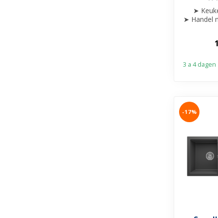
➤ Keuk
➤ Handel m
af
➤ Draa
3 a 4 dagen
-17%