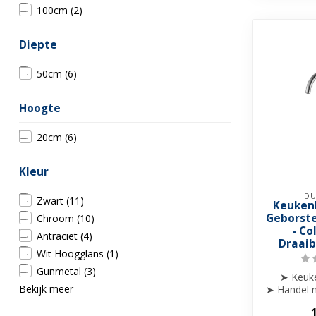
100cm
(2)
Diepte
50cm
(6)
Hoogte
20cm
(6)
Kleur
DU
Zwart
(11)
Keuken
Geborste
Chroom
(10)
- Co
Antraciet
(4)
Draaib
Wit Hoogglans
(1)
Gunmetal
(3)
➤ Keuk
Bekijk meer
➤ Handel m
af
➤ Draa