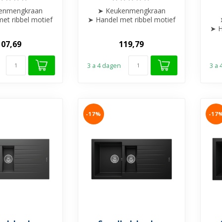
enmengkraan
➤ Keukenmengkraan
et ribbel motief
➤ Handel met ribbel motief
gewerkt
afgewerkt
➤ H
ibare uitloop
➤ Draaibare uitloop
107,69
119,79
➤ ...
➤ ...
3 a 4 dagen
3 a
-17%
-17