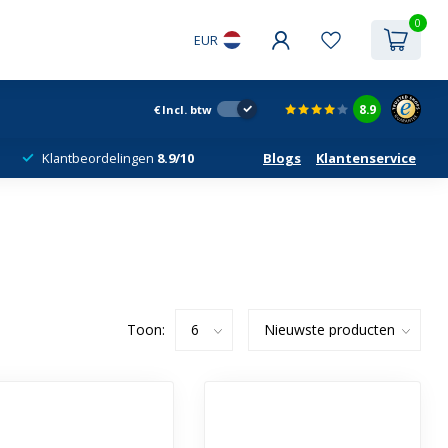
0
EUR
8.9
€
Incl. btw
Klantbeordelingen
8.9/10
Blogs
Klantenservice
Toon: