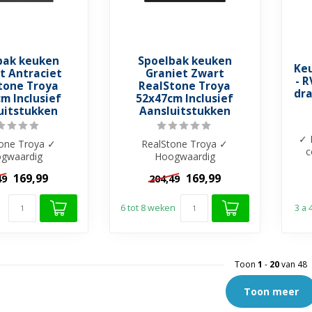
bak keuken
Spoelbak keuken
Keu
t Antraciet
Graniet Zwart
- 
tone Troya
RealStone Troya
dr
m Inclusief
52x47cm Inclusief
uitstukken
Aansluitstukken
✓ 
one Troya ✓
RealStone Troya ✓
c
gwaardig
Hoogwaardig
tcomposiet ✓
granietcomposiet ✓
169,99
169,99
49
204,49
hoekig met
Rechthoekig met
ering ✓ K...
waterkering ✓ K...
6 tot 8 weken
3 a
Toon
1
-
20
van 48
Toon meer