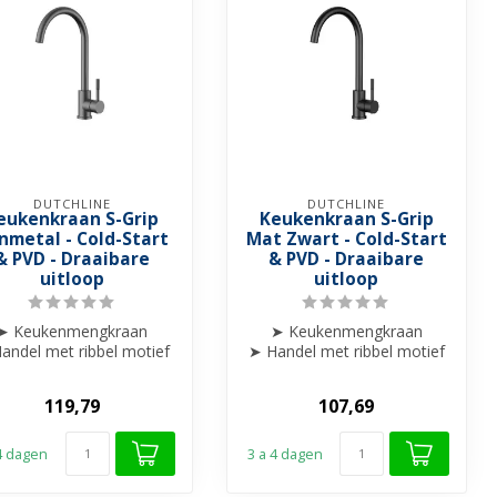
DUTCHLINE
DUTCHLINE
eukenkraan S-Grip
Keukenkraan S-Grip
nmetal - Cold-Start
Mat Zwart - Cold-Start
& PVD - Draaibare
& PVD - Draaibare
uitloop
uitloop
➤ Keukenmengkraan
➤ Keukenmengkraan
andel met ribbel motief
➤ Handel met ribbel motief
afgewerkt
afgewerkt
➤ Draaibare uitloop
➤ Draaibare uitloop
119,79
107,69
➤ ...
➤ ...
 4 dagen
3 a 4 dagen