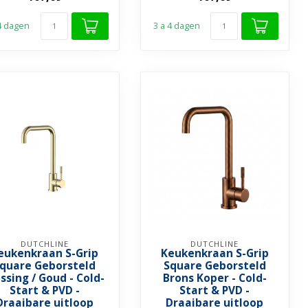
➤ ...
➤ ...
 4 dagen
3 a 4 dagen
DUTCHLINE
DUTCHLINE
eukenkraan S-Grip
Keukenkraan S-Grip
quare Geborsteld
Square Geborsteld
ssing / Goud - Cold-
Brons Koper - Cold-
Start & PVD -
Start & PVD -
Draaibare uitloop
Draaibare uitloop