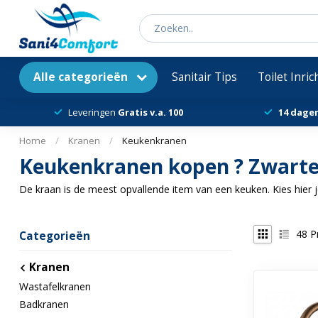
Alle categorieën
Sanitair Tips
Toilet Inri
Leveringen
Gratis v.a. 100
14 dage
Home
/
Kranen
/
Keukenkranen
Keukenkranen kopen ? Zwarte 
De kraan is de meest opvallende item van een keuken. Kies hier 
48
P
Categorieën
Kranen
Wastafelkranen
Badkranen