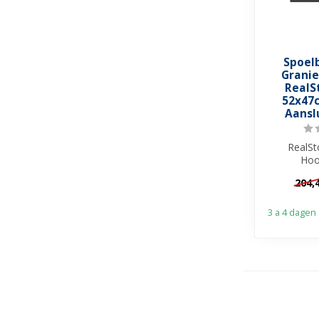
Spoel
Granie
RealS
52x47c
Aansl
RealSt
Hoo
granie
204,
Recht
waterk
3 a 4 dagen