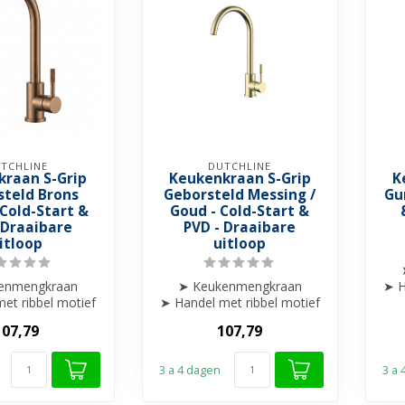
TCHLINE
DUTCHLINE
kraan S-Grip
Keukenkraan S-Grip
K
steld Brons
Geborsteld Messing /
Gu
 Cold-Start &
Goud - Cold-Start &
 Draaibare
PVD - Draaibare
itloop
uitloop
enmengkraan
➤ Keukenmengkraan
➤ H
et ribbel motief
➤ Handel met ribbel motief
gewerkt
afgewerkt
107,79
107,79
ibare uitloop
➤ Draaibare uitloop
➤ ...
➤ ...
3 a 4 dagen
3 a