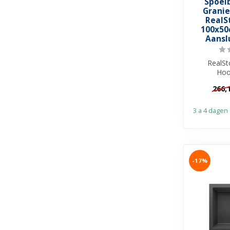
Spoel
Granie
RealS
100x50
Aansl
RealSt
Hoo
granie
266,
Recht
waterk
3 a 4 dagen
-17%