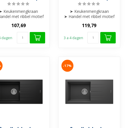
➤ Keukenmengkraan
➤ Keukenmengkraan
andel met ribbel motief
➤ Handel met ribbel motief
afgewerkt
afgewerkt
107,69
119,79
➤ Draaibare uitloop
➤ Draaibare uitloop
➤ ...
➤ ...
 4 dagen
3 a 4 dagen
%
-17%