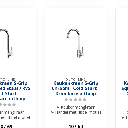
TCHLINE
DUTCHLINE
kraan S-Grip
Keukenkraan S-Grip
K
ld Staal / RVS
Chroom - Cold-Start -
Sq
ld-Start -
Draaibare uitloop
are uitloop
➤ Keukenmengkraan
enmengkraan
➤ Handel met ribbel motief
et ribbel motief
afgewerkt
➤ H
gewerkt
➤ Draaibare uitloop
107,69
107,69
ibare uitloop
➤ ...