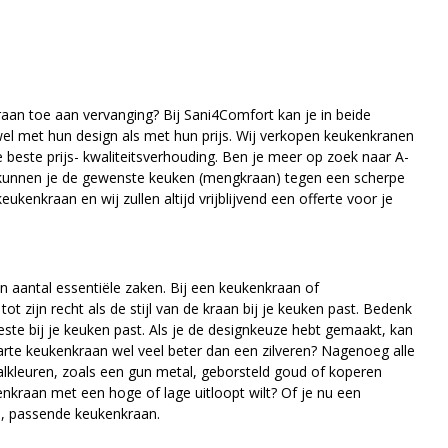
aan toe aan vervanging? Bij Sani4Comfort kan je in beide
wel met hun design als met hun prijs. Wij verkopen keukenkranen
 beste prijs- kwaliteitsverhouding. Ben je meer op zoek naar A-
 kunnen je de gewenste keuken (mengkraan) tegen een scherpe
kenkraan en wij zullen altijd vrijblijvend een offerte voor je
n aantal essentiële zaken. Bij een keukenkraan of
t zijn recht als de stijl van de kraan bij je keuken past. Bedenk
te bij je keuken past. Als je de designkeuze hebt gemaakt, kan
arte keukenkraan wel veel beter dan een zilveren? Nagenoeg alle
lkleuren, zoals een gun metal, geborsteld goud of koperen
enkraan met een hoge of lage uitloopt wilt? Of je nu een
ie, passende keukenkraan.