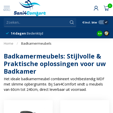
0
MENU
€
Incl. btw
14 dagen
Bedenktijd
Snelle &
8.9
Home
/
Badkamermeubels
Badkamermeubels: Stijlvolle &
Praktische oplossingen voor uw
Badkamer
Het ideale badkamermeubel combineert vochtbestendig MDF
met slimme opbergruimte. Bij Sani4Comfort vindt u meubels
van 60cm tot 240cm, direct leverbaar uit voorraad.