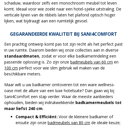
schaduw, waardoor zelfs een monochroom meubel tot leven
komt. Ideaal voor wie zoekt naar een hotel-sjieke uitstraling. De
verticale lijnen van de ribbels laten het plafond optisch hoger
lijken, wat bijdraagt aan een ruimtelijk gevoel.
GEGARANDEERDE KWALITEIT BIJ SANI4COMFORT
Een prachtig ontwerp komt pas tot zijn recht als het perfect past
in uw ruimte. Daarom bieden wij onze collecties aan in diverse
standaardmaten
, zodat er voor elke badkamerindeling een
passende oplossing is. Zo zijn onze
badmeubels van 60 cm
en
100 cm
perfect voor wie slim gebruik wil maken van de
beschikbare meters.
Maar wilt u uw badkamer omtoveren tot een ware wellness-
oase met de allure van een luxe hotelsuite? Dan gaan wij bij
Sani4Comfort een stap verder. Waar de meeste aanbieders
ophouden, bieden wij indrukwekkende
badkamermeubels tot
maar liefst 240 cm
.
Compact & Efficiënt:
Voor de kleinere badkamer of
ensuite zijn onze
badmeubels van 80 cm
de ideale keuze;