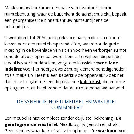
Maak van uw badkamer een oase van rust door slimme
ruimtebenutting: waar de buitenkant de aandacht trekt, bepaalt
een georganiseerde binnenkant uw humeur tijdens de
ochtendspits.
U wint direct tot 20% extra plek voor haarproducten door te
kiezen voor een
ruimtebesparend sifon
, waardoor de grote
inkeping in de bovenlade vervalt en voorheen verborgen ruimte
rond de afvoer optimaal wordt benut. Terwijl een diepe lade
ideaal is voor handdoeken, zorgt een klassieke
twee-lade-
indeling
voor het nodige overzicht bij kleinere benodigdheden
zoals make-up. Heeft u een beperkt vloeroppervlak? Zoek het
dan in de hoogte met een bijpassende
kolomkast
, die enorme
opslagcapaciteit biedt zonder dat de ruimte benauwd aanvoelt.
DE SYNERGIE: HOE U MEUBEL EN WASTAFEL
COMBINEERT
Een meubel is niet compleet zonder de juiste 'bekroning'.
De
geïntegreerde wastafel:
Naadloos, hygiënisch en strak.
Geen randjes waar kalk of vuil zich ophoopt.
De waskom:
Voor