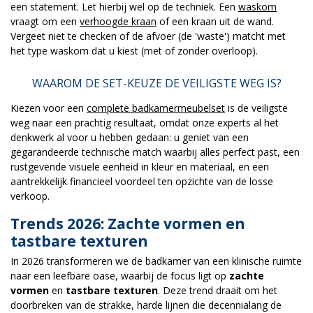
een statement. Let hierbij wel op de techniek. Een
waskom
vraagt om een
verhoogde kraan
of een kraan uit de wand.
Vergeet niet te checken of de afvoer (de 'waste') matcht met
het type waskom dat u kiest (met of zonder overloop).
WAAROM DE SET-KEUZE DE VEILIGSTE WEG IS?
Kiezen voor een
complete badkamermeubelset
is de veiligste
weg naar een prachtig resultaat, omdat onze experts al het
denkwerk al voor u hebben gedaan: u geniet van een
gegarandeerde technische match waarbij alles perfect past, een
rustgevende visuele eenheid in kleur en materiaal, en een
aantrekkelijk financieel voordeel ten opzichte van de losse
verkoop.
Trends 2026: Zachte vormen en
tastbare texturen
In 2026 transformeren we de badkamer van een klinische ruimte
naar een leefbare oase, waarbij de focus ligt op
zachte
vormen
en
tastbare texturen
. Deze trend draait om het
doorbreken van de strakke, harde lijnen die decennialang de