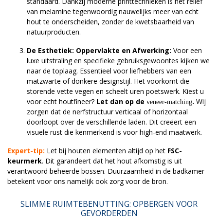
standaard. Dankzij moderne printtechnieken is het reliëf
van melamine tegenwoordig nauwelijks meer van echt
hout te onderscheiden, zonder de kwetsbaarheid van
natuurproducten.
De Esthetiek: Oppervlakte en Afwerking:
Voor een
luxe uitstraling en specifieke gebruiksgewoontes kijken we
naar de toplaag. Essentieel voor liefhebbers van een
matzwarte of donkere designstijl. Het voorkomt die
storende vette vegen en scheelt uren poetswerk. Kiest u
voor echt houtfineer?
Let dan op de
.
Wij
veneer-matching
zorgen dat de nerfstructuur verticaal of horizontaal
doorloopt over de verschillende laden. Dit creëert een
visuele rust die kenmerkend is voor high-end maatwerk.
Expert-tip:
Let bij houten elementen altijd op het
FSC-
keurmerk
. Dit garandeert dat het hout afkomstig is uit
verantwoord beheerde bossen. Duurzaamheid in de badkamer
betekent voor ons namelijk ook zorg voor de bron.
SLIMME RUIMTEBENUTTING: OPBERGEN VOOR
GEVORDERDEN