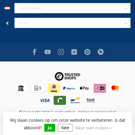
€
© Copyright 2026 Sani4Comfort - Online Sanitairwinkel
Wij slaan cookies op om onze website te verbeteren. Is dat
akkoord?
Ja
Nee
Meer over cookies »
Beoordeling op [review_system] voor [shop_name]: [rating]/10
([num_rating] beoordelingen)