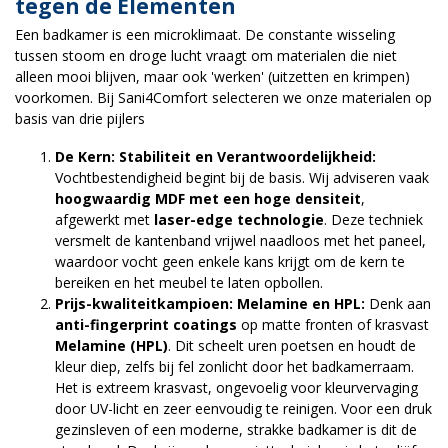
tegen de Elementen
Een badkamer is een microklimaat. De constante wisseling
tussen stoom en droge lucht vraagt om materialen die niet
alleen mooi blijven, maar ook 'werken' (uitzetten en krimpen)
voorkomen. Bij Sani4Comfort selecteren we onze materialen op
basis van drie pijlers
De Kern: Stabiliteit en Verantwoordelijkheid:
Vochtbestendigheid begint bij de basis. Wij adviseren vaak
hoogwaardig MDF met een hoge densiteit
,
afgewerkt met
laser-edge technologie
. Deze techniek
versmelt de kantenband vrijwel naadloos met het paneel,
waardoor vocht geen enkele kans krijgt om de kern te
bereiken en het meubel te laten opbollen.
Prijs-kwaliteitkampioen: Melamine en HPL:
Denk aan
anti-fingerprint coatings
op matte fronten of krasvast
Melamine (HPL)
. Dit scheelt uren poetsen en houdt de
kleur diep, zelfs bij fel zonlicht door het badkamerraam.
Het is extreem krasvast, ongevoelig voor kleurvervaging
door UV-licht en zeer eenvoudig te reinigen. Voor een druk
gezinsleven of een moderne, strakke badkamer is dit de