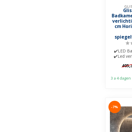
GLI
Gli
Badkame
verlicht
cm Hor
spiege
✔️LED Ba
✔️Led ver
4000K en 
405,
v
3 a 4 dagen
-7%