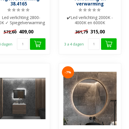
38.4165
verwarming
 Led verlichting 2800-
✔️Led verlichting 2000K -
0K ✓ Spiegelverwarming
4000K en 6000K
✓ Touch bediening ✓
✔️Spiegelverwarming
409,00
315,00
572,60
361,79
Dimbaar ✓ ...
✔️Touch bediening ✔...
 4 dagen
3 a 4 dagen
-7%