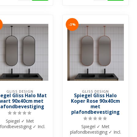
-3%
GLISS DESIGN
GLISS DESIGN
iegel Gliss Halo Mat
Spiegel Gliss Halo
wart 90x40cm met
Koper Rose 90x40cm
lafondbevestiging
met
plafondbevestiging
Spiegel ✓ Met
afondbevestiging ✓ Incl.
Spiegel ✓ Met
e montagebenodigdheden
plafondbevestiging ✓ Incl.