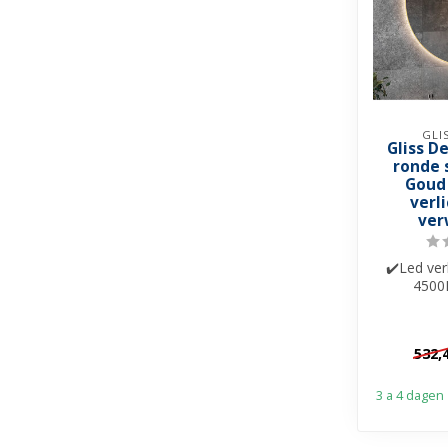
GLI
Gliss D
ronde 
Goud
verl
ver
✔️Led ver
4500
✔️Spieg
✔️Touche
532,
3 a 4 dagen