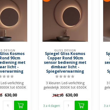
SS DESIGN
GLISS DESIGN
 Gliss Kosmos
Spiegel Gliss Kosmos
Sp
Rond 90cm
Copper Rond 90cm
bediening met
sensor bediening met
se
ar licht -
dimbaar licht -
lverwarming
Spiegelverwarming
S
 Led-verlichting
3 kleuren Led-verlichting
3 
k 3000K tot 6500K
geleidelijk 3000K tot 6500K
gel
r verlichting ✓
✓ Dimbaar verlichting ✓
✓ 
630,00
630,00
45
762,30
Ge...
Ge...
3 a 4 dagen
3 a