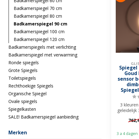
Badkamerspiegel 60 cm
Badkamerspiegel 70 cm
Badkamerspiegel 80 cm
Badkamerspiegel 90 cm
Badkamerspiegel 100 cm
Badkamerspiegel 120 cm
Badkamerspiegels met verlichting
Badkamerspiegel met verwarming
Ronde spiegels
GLI
Spiegel
Grote Spiegels
Goud 
Toiletspiegels
sensor 
dimba
Rechthoekige Spiegels
Spiege
Organische Spiegel
Ovale spiegels
3 kleuren
Spiegelkasten
geleidelij
✓ Dimbaa
SALE! Badkamerspiegel aanbieding
762,
Merken
3 a 4 dagen