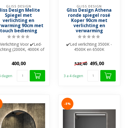
GLISS DESIGN
GLISS DESIGN
liss Design Melite
Gliss Design Athena
Spiegel met
ronde spiegel rosé
verlichting en
Koper 90cm met
rwarming 90cm met
verlichting en
touch bediening
verwarming
 Verlichting Voor ✔️Led-
✔️Led verlichting 3500K -
lichting (2000K, 4000K of
4500K en 6500K
0K) ✔️Dimbaar ✔️Touch
✔️Spiegelverwarming
...
✔️Touche bediening ...
400,00
495,00
532,40
 4 dagen
3 a 4 dagen
-8%