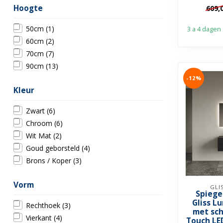
✓ Ova
Hoogte
609,
50cm
(1)
3 a 4 dagen
60cm
(2)
70cm
(7)
90cm
(13)
-12%
Kleur
Zwart
(6)
Chroom
(6)
Wit Mat
(2)
Goud geborsteld
(4)
Brons / Koper
(3)
Vorm
GLI
Spiege
Gliss L
Rechthoek
(3)
met sch
Vierkant
(4)
Touch LE