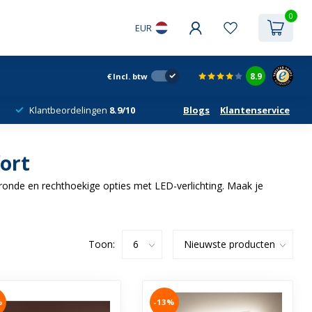
0
EUR
8.9
€
Incl. btw
Klantbeordelingen
8.9/10
Blogs
Klantenservice
fort
ronde en rechthoekige opties met LED-verlichting. Maak je
Toon:
%
-13%