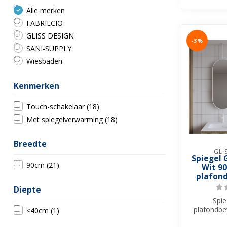
Alle merken
FABRIECIO
GLISS DESIGN
-3%
SANI-SUPPLY
Wiesbaden
Kenmerken
Touch-schakelaar
(18)
Met spiegelverwarming
(18)
Breedte
GLI
Spiegel 
90cm
(21)
Wit 9
plafon
Diepte
Spi
plafondbev
<40cm
(1)
alle monta