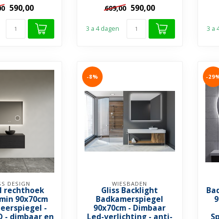
le vorm ...
✓ Ovale vorm ...
590,00
590,00
00
609,00
3 a 4 dagen
3 a
-8%
-29
SS DESIGN
WIESBADEN
l rechthoek
Gliss Backlight
Ba
umin 90x70cm
Badkamerspiegel
9
eerspiegel -
90x70cm - Dimbaar
D - dimbaar en
Led-verlichting - anti-
S