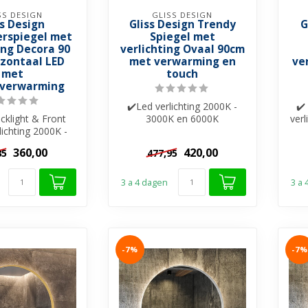
SS DESIGN
GLISS DESIGN
ss Design
Gliss Design Trendy
G
rspiegel met
Spiegel met
ing Decora 90
verlichting Ovaal 90cm
izontaal LED
met verwarming en
ve
met
touch
lverwarming
✔️Led verlichting 2000K -
✔️
cklight & Front
3000K en 6000K
ver
lichting 2000K -
✔️Spiegelverwarming
600
6000K ✔️Spiegel
✔️Touche bediening ...
360,00
420,00
35
477,95
erwa...
3 a 4 dagen
3 a
-7%
-7%