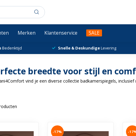
chten
Merken
Klantenservice
SALE
n
Bedenktijd
Snelle & Deskundige
Levering
fecte breedte voor stijl en com
4Comfort vind je een diverse collectie badkamerspiegels, inclusief 
roducten
-17%
-17