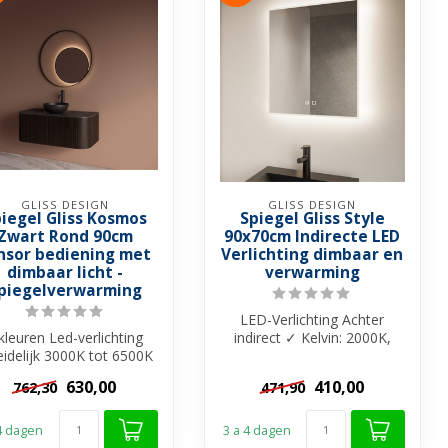
GLISS DESIGN
GLISS DESIGN
iegel Gliss Kosmos
Spiegel Gliss Style
Zwart Rond 90cm
90x70cm Indirecte LED
nsor bediening met
Verlichting dimbaar en
dimbaar licht -
verwarming
piegelverwarming
LED-Verlichting Achter
kleuren Led-verlichting
indirect ✓ Kelvin: 2000K,
eidelijk 3000K tot 6500K
4000K, 6000K ✓ Dubbele
Dimbaar verlichting ✓
bedienin...
630,00
410,00
762,30
471,90
Ge...
 4 dagen
3 a 4 dagen