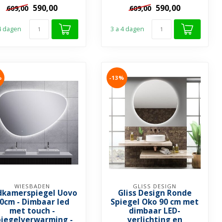
✓ Ovale vorm ...
alle montagebenodigdheden
590,00
590,00
609,00
609,00
✓ Ovale vorm ...
 4 dagen
3 a 4 dagen
%
-13%
WIESBADEN
GLISS DESIGN
dkamerspiegel Uovo
Gliss Design Ronde
0cm - Dimbaar led
Spiegel Oko 90 cm met
met touch -
dimbaar LED-
piegelverwarming -
verlichting en