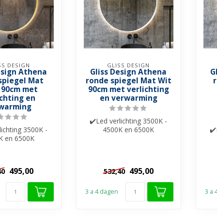
SS DESIGN
GLISS DESIGN
esign Athena
Gliss Design Athena
G
spiegel Mat
ronde spiegel Mat Wit
 90cm met
90cm met verlichting
ichting en
en verwarming
warming
✔️Led verlichting 3500K -
lichting 3500K -
4500K en 6500K
✔️
K en 6500K
✔️Spiegelverwarming
elverwarming
✔️Touche bediening ...
 bediening ...
495,00
495,00
40
532,40
3 a 4 dagen
3 a