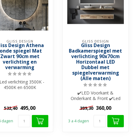
GLISS DESIGN
GLISS DESIGN
liss Design Athena
Gliss Design
ronde spiegel Mat
Badkamerspiegel met
Zwart 90cm met
verlichting 90x70cm
verlichting en
Horizontaal LED
verwarming
Dubbel met
spiegelverwarming
(Alle maten)
Led verlichting 3500K -
4500K en 6500K
✔️Spiegelverwarming
✔️LED Voorkant &
✔️Touche bediening ...
Onderkant & Front ✔️Led
verlichting 3000K - 4000K en
495,00
360,00
532,40
389,30
6000K ✔️Sp...
 4 dagen
3 a 4 dagen