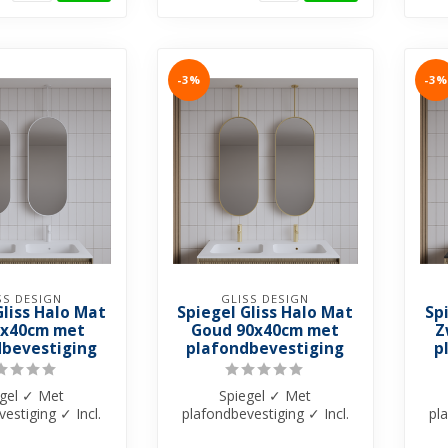
-3%
-3%
SS DESIGN
GLISS DESIGN
Gliss Halo Mat
Spiegel Gliss Halo Mat
Sp
0x40cm met
Goud 90x40cm met
Z
dbevestiging
plafondbevestiging
p
egel ✓ Met
Spiegel ✓ Met
estiging ✓ Incl.
plafondbevestiging ✓ Incl.
pl
gebenodigdheden
alle montagebenodigdheden
all