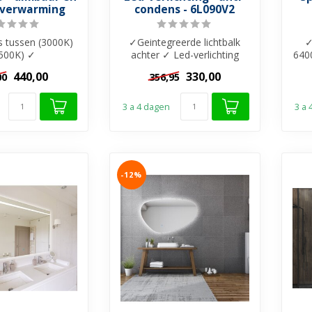
lverwarming
condens - 6L090V2
s tussen (3000K)
✓Geintegreerde lichtbalk
✓
500K) ✓
achter ✓ Led-verlichting
640
lverwarming
geleidelijk 3500K tot 6500K
440,00
330,00
00
356,95
jk bedienen) ✓ ...
✓ ...
3 a 4 dagen
3 a
-12%