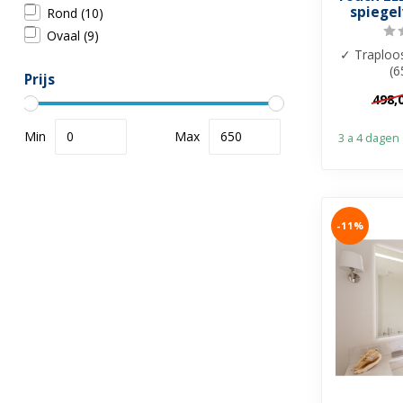
spiege
Rond
(10)
Ovaal
(9)
✓ Traploo
(6
Prijs
Spiege
498,
(afzonderli
Min
Max
3 a 4 dagen
-11%