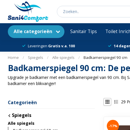
Alle categorieën
Sanitair Tips
Toilet Inri
Leveringen
Gratis v.a. 100
14 dage
Home
/
Spiegels
/
Alle spiegels
/
Badkamerspiegel 90 cm
Badkamerspiegel 90 cm: De per
Upgrade je badkamer met een badkamerspiegel van 90 cm. Bij Sani
badkamer een blikvanger!
29
P
Categorieën
Spiegels
Alle spiegels
-17%