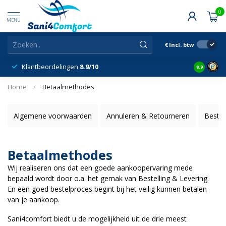
0
MENU
€
Incl. btw
Klantbeordelingen
8.9/10
8.9
Home
/
Betaalmethodes
Algemene voorwaarden
Annuleren & Retourneren
Bestel
Betaalmethodes
Wij realiseren ons dat een goede aankoopervaring mede
bepaald wordt door o.a. het gemak van Bestelling & Levering.
En een goed bestelproces begint bij het veilig kunnen betalen
van je aankoop.
Sani4comfort biedt u de mogelijkheid uit de drie meest