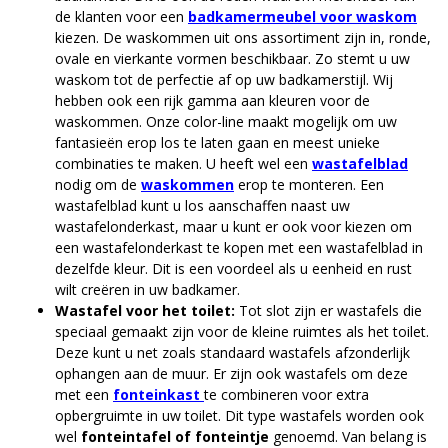
de klanten voor een
badkamermeubel voor waskom
kiezen. De waskommen uit ons assortiment zijn in, ronde,
ovale en vierkante vormen beschikbaar. Zo stemt u uw
waskom tot de perfectie af op uw badkamerstijl. Wij
hebben ook een rijk gamma aan kleuren voor de
waskommen. Onze color-line maakt mogelijk om uw
fantasieën erop los te laten gaan en meest unieke
combinaties te maken. U heeft wel een
wastafelblad
nodig om de
waskommen
erop te monteren. Een
wastafelblad kunt u los aanschaffen naast uw
wastafelonderkast, maar u kunt er ook voor kiezen om
een wastafelonderkast te kopen met een wastafelblad in
dezelfde kleur. Dit is een voordeel als u eenheid en rust
wilt creëren in uw badkamer.
Wastafel voor het toilet:
Tot slot zijn er wastafels die
speciaal gemaakt zijn voor de kleine ruimtes als het toilet.
Deze kunt u net zoals standaard wastafels afzonderlijk
ophangen aan de muur. Er zijn ook wastafels om deze
met een
fonteinkast
te combineren voor extra
opbergruimte in uw toilet. Dit type wastafels worden ook
wel
fonteintafel of fonteintje
genoemd. Van belang is