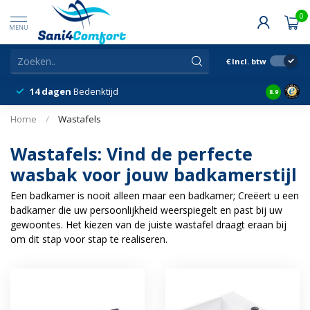
0
MENU
€
Incl. btw
Snelle & Deskundige
Levering
Klantbeo
8.9
Home
/
Wastafels
Wastafels: Vind de perfecte
wasbak voor jouw badkamerstijl
Een badkamer is nooit alleen maar een badkamer; Creëert u een
badkamer die uw persoonlijkheid weerspiegelt en past bij uw
gewoontes. Het kiezen van de juiste wastafel draagt eraan bij
om dit stap voor stap te realiseren.