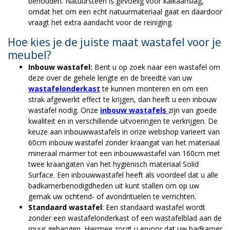
behouden. Natuursteen is gevoelig voor kalkaanslag,
omdat het om een echt natuurmateriaal gaat en daardoor
vraagt het extra aandacht voor de reiniging.
Hoe kies je de juiste maat wastafel voor je
meubel?
Inbouw wastafel:
Bent u op zoek naar een wastafel om
deze over de gehele lengte en de breedte van uw
wastafelonderkast
te kunnen monteren en om een
strak afgewerkt effect te krijgen, dan heeft u een inbouw
wastafel nodig. Onze
inbouw wastafels
zijn van goede
kwaliteit en in verschillende uitvoeringen te verkrijgen. De
keuze aan inbouwwastafels in onze webshop varieert van
60cm inbouw wastafel zonder kraangat van het materiaal
mineraal marmer tot een inbouwwastafel van 160cm met
twee kraangaten van het hygiënisch materiaal Solid
Surface. Een inbouwwastafel heeft als voordeel dat u alle
badkamerbenodigdheden uit kunt stallen om op uw
gemak uw ochtend- of avondrituelen te verrichten.
Standaard wastafel
: Een standaard wastafel wordt
zonder een wastafelonderkast of een wastafelblad aan de
muur gehangen. Hiermee zorgt u ervoor dat uw badkamer