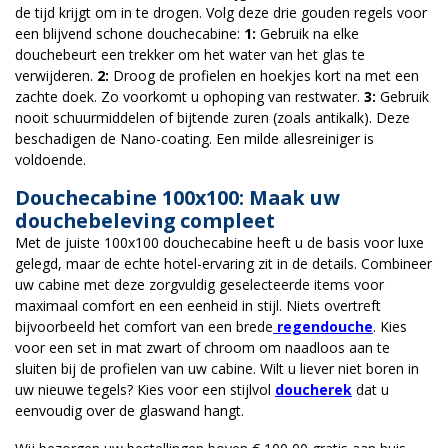
de tijd krijgt om in te drogen. Volg deze drie gouden regels voor
een blijvend schone douchecabine:
1:
Gebruik na elke
douchebeurt een trekker om het water van het glas te
verwijderen.
2:
Droog de profielen en hoekjes kort na met een
zachte doek. Zo voorkomt u ophoping van restwater.
3:
Gebruik
nooit schuurmiddelen of bijtende zuren (zoals antikalk). Deze
beschadigen de Nano-coating. Een milde allesreiniger is
voldoende.
Douchecabine 100x100:
Maak uw
douchebeleving compleet
Met de juiste 100x100 douchecabine heeft u de basis voor luxe
gelegd, maar de echte hotel-ervaring zit in de details. Combineer
uw cabine met deze zorgvuldig geselecteerde items voor
maximaal comfort en een eenheid in stijl. Niets overtreft
bijvoorbeeld het comfort van een brede
regendouche
. Kies
voor een set in mat zwart of chroom om naadloos aan te
sluiten bij de profielen van uw cabine. Wilt u liever niet boren in
uw nieuwe tegels? Kies voor een stijlvol
doucherek
dat u
eenvoudig over de glaswand hangt.