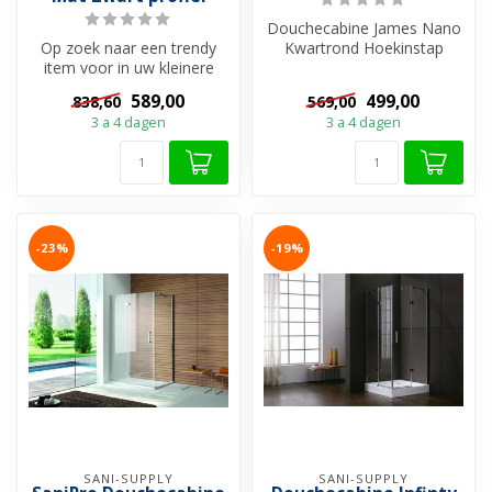
Douchecabine James Nano
Op zoek naar een trendy
Kwartrond Hoekinstap
item voor in uw kleinere
Schuifdeur 100x100x200cm
badkamer? Kijk dan niet
Helder Gla...
589,00
499,00
838,60
569,00
verder,...
3 a 4 dagen
3 a 4 dagen
-23%
-19%
SANI-SUPPLY
SANI-SUPPLY