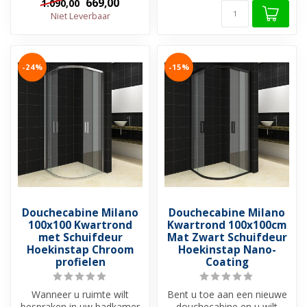
669,00
1.090,00
Niet Leverbaar
-24%
-15%
Douchecabine Milano
Douchecabine Milano
100x100 Kwartrond
Kwartrond 100x100cm
met Schuifdeur
Mat Zwart Schuifdeur
Hoekinstap Chroom
Hoekinstap Nano-
profielen
Coating
Wanneer u ruimte wilt
Bent u toe aan een nieuwe
bespraken in uw badkamer
douchecabine en u wilt