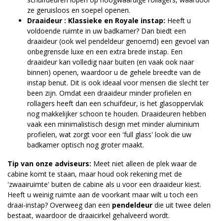
ze geruisloos en soepel openen.
Draaideur : Klassieke en Royale instap:
Heeft u
voldoende ruimte in uw badkamer? Dan biedt een
draaideur (ook wel pendeldeur genoemd) een gevoel van
onbegrensde luxe en een extra brede instap. Een
draaideur kan volledig naar buiten (en vaak ook naar
binnen) openen, waardoor u de gehele breedte van de
instap benut. Dit is ook ideaal voor mensen die slecht ter
been zijn. Omdat een draaideur minder profielen en
rollagers heeft dan een schuifdeur, is het glasoppervlak
nog makkelijker schoon te houden. Draaideuren hebben
vaak een minimalistisch design met minder aluminium
profielen, wat zorgt voor een 'full glass' look die uw
badkamer optisch nog groter maakt.
Tip van onze adviseurs:
Meet niet alleen de plek waar de
cabine komt te staan, maar houd ook rekening met de
'zwaairuimte' buiten de cabine als u voor een draaideur kiest.
Heeft u weinig ruimte aan de voorkant maar wilt u toch een
draai-instap? Overweeg dan een
pendeldeur
die uit twee delen
bestaat, waardoor de draaicirkel gehalveerd wordt.