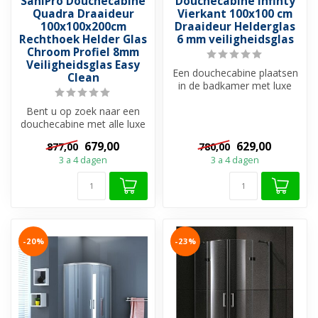
SaniPro Douchecabine
Douchecabine Infinty
Quadra Draaideur
Vierkant 100x100 cm
100x100x200cm
Draaideur Helderglas
Rechthoek Helder Glas
6 mm veiligheidsglas
Chroom Profiel 8mm
Veiligheidsglas Easy
Een douchecabine plaatsen
Clean
in de badkamer met luxe
uitstraling en ruime instap?
Bent u op zoek naar een
D...
douchecabine met alle luxe
en gebruiksgemak?
679,00
629,00
877,00
780,00
Douchecabin...
3 a 4 dagen
3 a 4 dagen
-20%
-23%