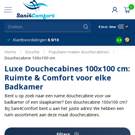
0
MENU
€
Incl. btw
Leveringen
Gratis v.a. 100
14 dagen
8.9
Home
/
Douche
/
Populaire maten douchecabines
/
Douchecabine 100x100 cm
Luxe Douchecabines 100x100 cm:
Ruimte & Comfort voor elke
Badkamer
Bent u op zoek naar een ruime douchecabine voor uw
badkamer of een slaapkamer? Een douchecabine 100x100 cm?
Bij Sani4Comfort bent u aan het juiste adres! We hebben een
ruim assortiment aan deze maat douchecabines.
Filters