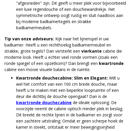
"afgesneden" zijn. Dit geeft u meer plek voor bijvoorbeeld
een luxe regendouche of een douchewandrekje. Het
symmetrische ontwerp oogt rustig en sluit naadloos aan
bij moderne badkamertegels en strakke
badkamermeubels.
Tip van onze adviseurs:
Kijk naar het lijnenspel in uw
badkamer. Heeft u een rechthoekig badkamermeubel en
strakke, grote tegels? Dan versterkt een
vierkante
cabine die
moderne look. Heeft u echter veel ronde vormen (zoals een
ronde spiegel of een opzetkom)? Dan brengt een
kwartronde
cabine een mooie visuele balans in de ruimte.
Kwartronde douchecabine: Slim en Elegant:
Wilt u
wel het comfort van een 100 cm brede douche, maar
heeft u te maken met een beperkte loopruimte of een
deur die dichtbij de douche opengaat? Dan is de
kwartronde douchecabine
de ideale oplossing. De
voorzijde neemt de cabine optisch minder plek in beslag.
Dit breekt de rechte lijnen in de badkamer en zorgt voor
een zachtere uitstraling. Omdat er geen scherpe hoek de
kamer in steekt, ontstaat er meer bewegingsvrijheid