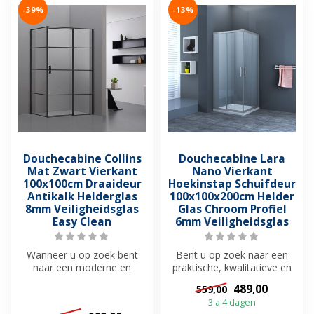
-39%
-13%
Douchecabine Collins
Douchecabine Lara
Mat Zwart Vierkant
Nano Vierkant
100x100cm Draaideur
Hoekinstap Schuifdeur
Antikalk Helderglas
100x100x200cm Helder
8mm Veiligheidsglas
Glas Chroom Profiel
Easy Clean
6mm Veiligheidsglas
Wanneer u op zoek bent
Bent u op zoek naar een
naar een moderne en
praktische, kwalitatieve en
trendy douchecabine met
betaalbare douchecabine
489,00
559,00
een elegante ...
met ...
3 a 4 dagen