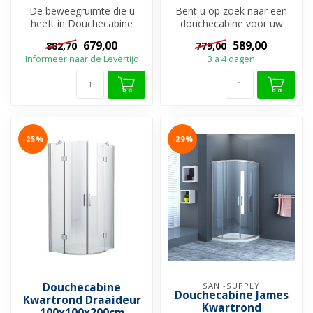
De beweegruimte die u
Bent u op zoek naar een
heeft in Douchecabine
douchecabine voor uw
Collins Vierkant Draaideur
badkamer dat u voorziet
679,00
589,00
882,70
779,00
100x100x2...
van alle ge...
Informeer naar de Levertijd
3 a 4 dagen
-25%
-29%
Douchecabine
SANI-SUPPLY
Douchecabine James
Kwartrond Draaideur
Kwartrond
100x100x200cm