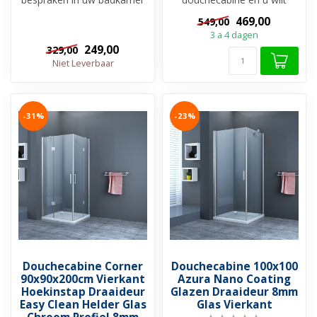
en u bent op zoek naar een
trends niet missen in uw
469,00
549,00
ideale...
nieuwe...
3 a 4 dagen
249,00
329,00
Niet Leverbaar
-31%
-23%
Douchecabine Corner
Douchecabine 100x100
90x90x200cm Vierkant
Azura Nano Coating
Hoekinstap Draaideur
Glazen Draaideur 8mm
Easy Clean Helder Glas
Glas Vierkant