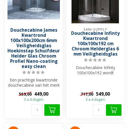
Douchecabine James
SANI-SUPPLY
Douchecabine Infinty
Kwartrond
Kwartrond
100x100x200cm 6mm
100x100x192 cm
Veiligheidsglas
Chroom Helderglas 6
Hoekinstap Schuifdeur
mm Veiligheidsglas
Helder Glas Chroom
Profiel Nano-coating
easy clean
Douchecabine Infinty
100x100x192 wordt
gekenmerkt door
Een prachtige kwartronde
aluminium behuizing en ro...
douchecabine van het merk
SaniPro van hoge kwaliteit,
449,00
549,00
559,00
717,00
u...
3 a 4 dagen
3 a 4 dagen