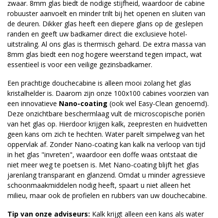
zwaar. 8mm glas biedt de nodige stijfheid, waardoor de cabine
robuuster aanvoelt en minder trilt bij het openen en sluiten van
de deuren. Dikker glas heeft een diepere glans op de geslepen
randen en geeft uw badkamer direct die exclusieve hotel-
uitstraling. Al ons glas is thermisch gehard. De extra massa van
8mm glas biedt een nog hogere weerstand tegen impact, wat
essentieel is voor een veilige gezinsbadkamer.
Een prachtige douchecabine is alleen mooi zolang het glas
kristalhelder is. Daarom zijn onze 100x100 cabines voorzien van
een innovatieve
Nano-coating
(ook wel Easy-Clean genoemd).
Deze onzichtbare beschermlaag vult de microscopische poriën
van het glas op. Hierdoor krijgen kalk, zeepresten en huidvetten
geen kans om zich te hechten. Water parelt simpelweg van het
oppervlak af. Zonder Nano-coating kan kalk na verloop van tijd
in het glas "invreten", waardoor een doffe waas ontstaat die
niet meer weg te poetsen is. Met Nano-coating blijft het glas
jarenlang transparant en glanzend. Omdat u minder agressieve
schoonmaakmiddelen nodig heeft, spaart u niet alleen het
milieu, maar ook de profielen en rubbers van uw douchecabine.
Tip van onze adviseurs:
Kalk krijgt alleen een kans als water