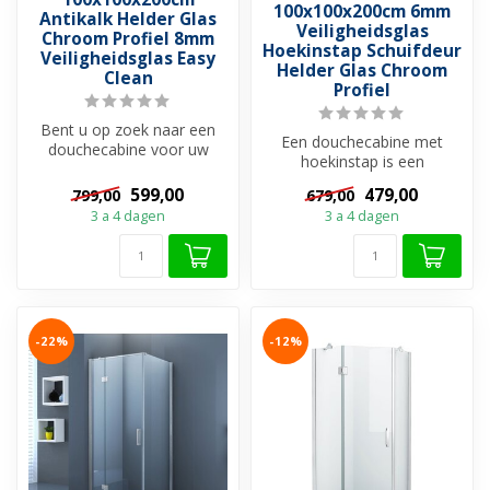
100x100x200cm 6mm
Antikalk Helder Glas
Veiligheidsglas
Chroom Profiel 8mm
Hoekinstap Schuifdeur
Veiligheidsglas Easy
Helder Glas Chroom
Clean
Profiel
Bent u op zoek naar een
Een douchecabine met
douchecabine voor uw
hoekinstap is een
badkamer dat u voorziet
praktishce keuze voor in de
van alle ge...
599,00
479,00
799,00
679,00
kleine badkam...
3 a 4 dagen
3 a 4 dagen
-22%
-12%