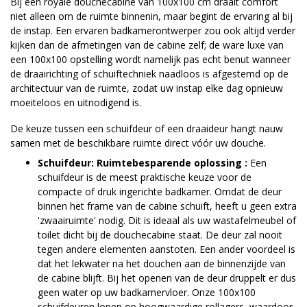
Bij een royale douchecabine van 100x100 cm draait comfort
niet alleen om de ruimte binnenin, maar begint de ervaring al bij
de instap. Een ervaren badkamerontwerper zou ook altijd verder
kijken dan de afmetingen van de cabine zelf; de ware luxe van
een 100x100 opstelling wordt namelijk pas echt benut wanneer
de draairichting of schuiftechniek naadloos is afgestemd op de
architectuur van de ruimte, zodat uw instap elke dag opnieuw
moeiteloos en uitnodigend is.
De keuze tussen een schuifdeur of een draaideur hangt nauw
samen met de beschikbare ruimte direct vóór uw douche.
Schuifdeur: Ruimtebesparende oplossing :
Een
schuifdeur is de meest praktische keuze voor de
compacte of druk ingerichte badkamer. Omdat de deur
binnen het frame van de cabine schuift, heeft u geen extra
'zwaairuimte' nodig. Dit is ideaal als uw wastafelmeubel of
toilet dicht bij de douchecabine staat. De deur zal nooit
tegen andere elementen aanstoten. Een ander voordeel is
dat het lekwater na het douchen aan de binnenzijde van
de cabine blijft. Bij het openen van de deur druppelt er dus
geen water op uw badkamervloer. Onze 100x100
schuifdeuren lopen op hoogwaardige rollagers, waardoor