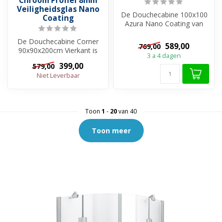
Chroom Profiel 8mm
Veiligheidsglas Nano
De Douchecabine 100x100
Coating
Azura Nano Coating van
merk Sanipro is een
De Douchecabine Corner
compacte vier...
589,00
769,00
90x90x200cm Vierkant is
3 a 4 dagen
een mooie douchecabine
399,00
579,00
voor iede...
Niet Leverbaar
Toon
1
-
20
van 40
Toon meer