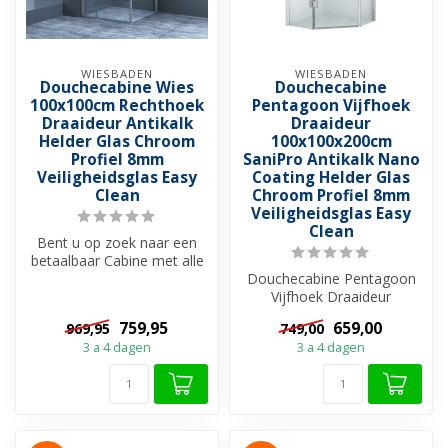
WIESBADEN
WIESBADEN
Douchecabine Wies
Douchecabine
100x100cm Rechthoek
Pentagoon Vijfhoek
Draaideur Antikalk
Draaideur
Helder Glas Chroom
100x100x200cm
Profiel 8mm
SaniPro Antikalk Nano
Veiligheidsglas Easy
Coating Helder Glas
Clean
Chroom Profiel 8mm
Veiligheidsglas Easy
Clean
Bent u op zoek naar een
betaalbaar Cabine met alle
luxe en gebruiksgemak en u
Douchecabine Pentagoon
he...
Vijfhoek Draaideur
100x100x200cm is een
759,95
659,00
969,95
749,00
uitstekend geschi...
3 a 4 dagen
3 a 4 dagen