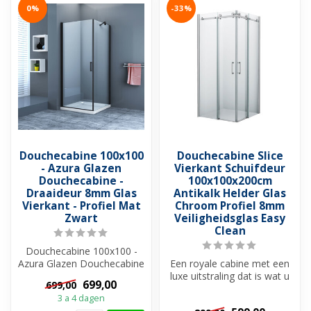
0%
-33%
Douchecabine 100x100
Douchecabine Slice
- Azura Glazen
Vierkant Schuifdeur
Douchecabine -
100x100x200cm
Draaideur 8mm Glas
Antikalk Helder Glas
Vierkant - Profiel Mat
Chroom Profiel 8mm
Zwart
Veiligheidsglas Easy
Clean
Douchecabine 100x100 -
Azura Glazen Douchecabine
Een royale cabine met een
- Draaideur 8mm Glas
luxe uitstraling dat is wat u
699,00
699,00
Vierkant -...
in huis haalt met Douche...
3 a 4 dagen