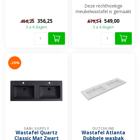
Badkamermeubel aan te
schaffen, waarvan...
Deze rechthoekige
meubelwastafel is gemaakt
van eersteklas keramiek en
356,25
549,00
456,25
679,54
zorgt voo...
3 a 4 dagen
3 a 4 dagen
-20%
SANI-SUPPLY
DUTCHLINE
Wastafel Quartz
Wastafel Atlanta
Classic Mat Zwart
Dubbele wasbak