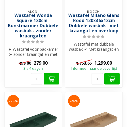
ALONI
BOCCHI
Wastafel Wonda
Wastafel Milano Glans
Square 120cm -
Rood 120x46x12cm
Kunstmarmer Dubbele
Dubbele wasbak - met
wasbak - zonder
kraangat en overloop
kraangaten
Wastafel met dubbele
➤ Wastafel voor badkamer
wasbak ✓ Met kraangat en
➤ zonder kraangat en met
overloop ✓ Beschikbaar in
overloop
20 uniek...
279,00
1.299,00
499,00
1.753,65
➤ Modern en strakk...
3 a 4 dagen
Informeer naar de Levertijd
-26%
-26%