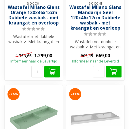
BOCCHI
BOCCHI
Wastafel Milano Glans
Wastafel Milano Glans
Oranje 120x46x12cm
Mandarijn Geel
Dubbele wasbak - met
120x46x12cm Dubbele
kraangat en overloop
wasbak - met
kraangat en overloop
Wastafel met dubbele
wasbak ✓ Met kraangat en
Wastafel met dubbele
overloop ✓ Beschikbaar in
wasbak ✓ Met kraangat en
20 uniek...
overloop ✓ Beschikbaar in
1.299,00
669,00
1.753,65
903,15
20 uniek...
Informeer naar de Levertijd
Informeer naar de Levertijd
-26%
-41%