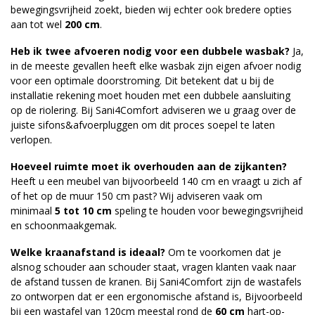
bewegingsvrijheid zoekt, bieden wij echter ook bredere opties
aan tot wel
200 cm
.
Heb ik twee afvoeren nodig voor een dubbele wasbak?
Ja,
in de meeste gevallen heeft elke wasbak zijn eigen afvoer nodig
voor een optimale doorstroming. Dit betekent dat u bij de
installatie rekening moet houden met een dubbele aansluiting
op de riolering. Bij Sani4Comfort adviseren we u graag over de
juiste
sifons&afvoerpluggen
om dit proces soepel te laten
verlopen.
Hoeveel ruimte moet ik overhouden aan de zijkanten?
Heeft u een meubel van bijvoorbeeld 140 cm en vraagt u zich af
of het op de muur 150 cm past? Wij adviseren vaak om
minimaal
5 tot 10 cm
speling te houden voor bewegingsvrijheid
en schoonmaakgemak.
Welke kraanafstand is ideaal?
Om te voorkomen dat je
alsnog schouder aan schouder staat, vragen klanten vaak naar
de afstand tussen de kranen. Bij Sani4Comfort zijn de wastafels
zo ontworpen dat er een ergonomische afstand is, Bijvoorbeeld
bij een wastafel van 120cm meestal rond de
60 cm
hart-op-