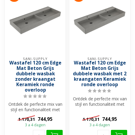
SANI-SUPPLY
SANI-SUPPLY
Wastafel 120 cm Edge
Wastafel 120 cm Edge
Mat Beton Grijs
Mat Beton Grijs
dubbele wasbak
dubbele wasbak met 2
zonder kraangat
kraangaten Keramiek
Keramiek ronde
ronde overloop
overloop
Ontdek de perfecte mix van
Ontdek de perfecte mix van
stijl en functionaliteit met
stijl en functionaliteit met
onze Edge Wastafel. Best...
onze Edge Wastafel. Best...
744,95
744,95
1.170,31
1.170,31
3 a 4 dagen
3 a 4 dagen