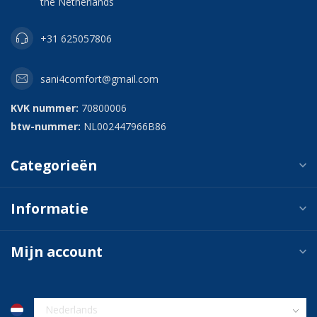
the Netherlands
+31 625057806
sani4comfort@gmail.com
KVK nummer:
70800006
btw-nummer:
NL002447966B86
Categorieën
Informatie
Mijn account