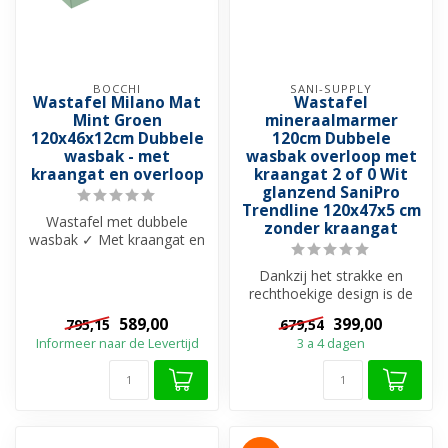
BOCCHI
SANI-SUPPLY
Wastafel Milano Mat
Wastafel
Mint Groen
mineraalmarmer
120x46x12cm Dubbele
120cm Dubbele
wasbak - met
wasbak overloop met
kraangat en overloop
kraangat 2 of 0 Wit
glanzend SaniPro
Trendline 120x47x5 cm
Wastafel met dubbele
zonder kraangat
wasbak ✓ Met kraangat en
overloop ✓ Beschikbaar in
20 uniek...
Dankzij het strakke en
rechthoekige design is de
SaniPro Trendline wastafel
589,00
399,00
795,15
679,54
Mine...
Informeer naar de Levertijd
3 a 4 dagen