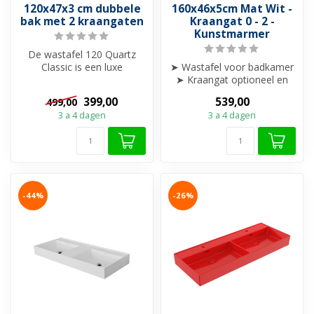
120x47x3 cm dubbele
160x46x5cm Mat Wit -
bak met 2 kraangaten
Kraangat 0 - 2 -
Kunstmarmer
De wastafel 120 Quartz
Classic is een luxe
➤ Wastafel voor badkamer
eruitziende wastafel
➤ Kraangat optioneel en
gemaakt van Quar...
met overloop
399,00
539,00
499,00
➤ Modern en str...
3 a 4 dagen
3 a 4 dagen
-44%
-26%