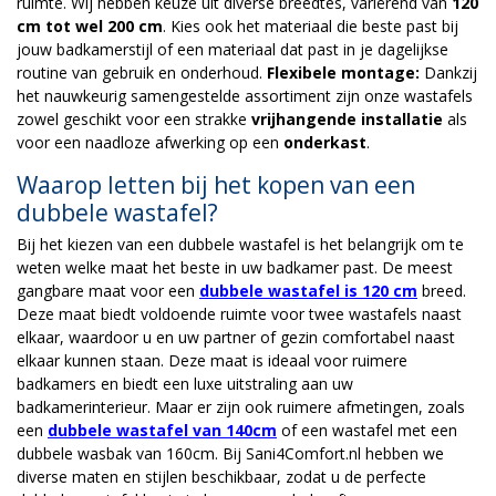
ruimte. Wij hebben keuze uit diverse breedtes, variërend van
120
cm tot wel 200 cm
. Kies ook het materiaal die beste past bij
jouw badkamerstijl of een materiaal dat past in je dagelijkse
routine van gebruik en onderhoud.
Flexibele montage:
Dankzij
het nauwkeurig samengestelde assortiment zijn onze wastafels
zowel geschikt voor een strakke
vrijhangende installatie
als
voor een naadloze afwerking op een
onderkast
.
Waarop letten bij het kopen van een
dubbele wastafel?
Bij het kiezen van een dubbele wastafel is het belangrijk om te
weten welke maat het beste in uw badkamer past. De meest
gangbare maat voor een
dubbele wastafel is 120 cm
breed.
Deze maat biedt voldoende ruimte voor twee wastafels naast
elkaar, waardoor u en uw partner of gezin comfortabel naast
elkaar kunnen staan. Deze maat is ideaal voor ruimere
badkamers en biedt een luxe uitstraling aan uw
badkamerinterieur. Maar er zijn ook ruimere afmetingen, zoals
een
dubbele wastafel van 140cm
of een wastafel met een
dubbele wasbak van 160cm. Bij Sani4Comfort.nl hebben we
diverse maten en stijlen beschikbaar, zodat u de perfecte