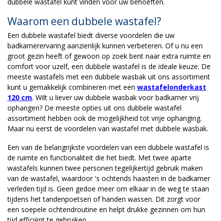
dubbele wastafel kunt vinden voor uw behoeften.
Waarom een dubbele wastafel?
Een dubbele wastafel biedt diverse voordelen die uw
badkamerervaring aanzienlijk kunnen verbeteren. Of u nu een
groot gezin heeft of gewoon op zoek bent naar extra ruimte en
comfort voor uzelf, een dubbele wastafel is de ideale keuze. De
meeste wastafels met een dubbele wasbak uit ons assortiment
kunt u gemakkelijk combineren met een
wastafelonderkast
120 cm
. Wilt u liever uw dubbele wasbak voor badkamer vrij
ophangen? De meeste opties uit ons dubbele wastafel
assortiment hebben ook de mogelijkheid tot vrije ophanging.
Maar nu eerst de voordelen van wastafel met dubbele wasbak.
Een van de belangrijkste voordelen van een dubbele wastafel is
de ruimte en functionaliteit die het biedt. Met twee aparte
wastafels kunnen twee personen tegelijkertijd gebruik maken
van de wastafel, waardoor 's ochtends haasten in de badkamer
verleden tijd is. Geen gedoe meer om elkaar in de weg te staan
tijdens het tandenpoetsen of handen wassen. Dit zorgt voor
een soepele ochtendroutine en helpt drukke gezinnen om hun
tijd efficiënt te gebruiken.