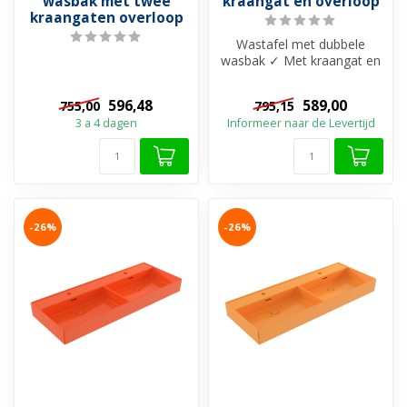
wasbak met twee
kraangat en overloop
kraangaten overloop
Wastafel met dubbele
wasbak ✓ Met kraangat en
overloop ✓ Beschikbaar in
20 uniek...
596,48
589,00
755,00
795,15
3 a 4 dagen
Informeer naar de Levertijd
-26%
-26%