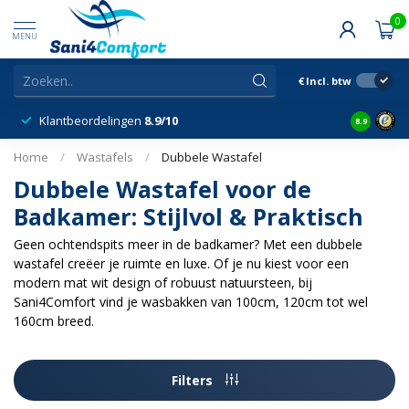
0
MENU
€
Incl. btw
Klantbeordelingen
8.9/10
8.9
Home
/
Wastafels
/
Dubbele Wastafel
Dubbele Wastafel voor de
Badkamer: Stijlvol & Praktisch
Geen ochtendspits meer in de badkamer? Met een dubbele
wastafel creëer je ruimte en luxe. Of je nu kiest voor een
modern mat wit design of robuust natuursteen, bij
Sani4Comfort vind je wasbakken van 100cm, 120cm tot wel
160cm breed.
Filters