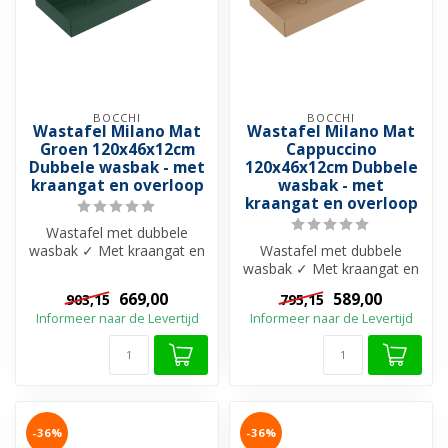
BOCCHI
BOCCHI
Wastafel Milano Mat
Wastafel Milano Mat
Groen 120x46x12cm
Cappuccino
Dubbele wasbak - met
120x46x12cm Dubbele
kraangat en overloop
wasbak - met
kraangat en overloop
Wastafel met dubbele
wasbak ✓ Met kraangat en
Wastafel met dubbele
overloop ✓ Beschikbaar in
wasbak ✓ Met kraangat en
20 uniek...
overloop ✓ Beschikbaar in
669,00
589,00
903,15
795,15
20 uniek...
Informeer naar de Levertijd
Informeer naar de Levertijd
-36%
-36%