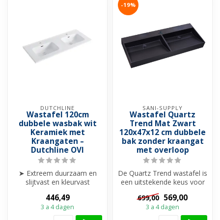
-19%
DUTCHLINE
SANI-SUPPLY
Wastafel 120cm
Wastafel Quartz
dubbele wasbak wit
Trend Mat Zwart
Keramiek met
120x47x12 cm dubbele
Kraangaten –
bak zonder kraangat
Dutchline OVI
met overloop
➤ Extreem duurzaam en
De Quartz Trend wastafel is
slijtvast en kleurvast
een uitstekende keus voor
➤ Kras- en vlekbestendig
op uw wastafelonderkast.
446,49
569,00
699,00
➤ Hygiën...
D...
3 a 4 dagen
3 a 4 dagen