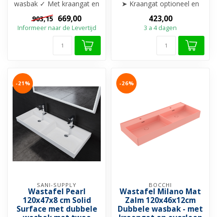
wasbak ✓ Met kraangat en
➤ Kraangat optioneel en
overloop ✓ Beschikbaar in
met overloop
669,00
423,00
903,15
20 uniek...
➤ Modern en str...
Informeer naar de Levertijd
3 a 4 dagen
-21%
-26%
SANI-SUPPLY
BOCCHI
Wastafel Pearl
Wastafel Milano Mat
120x47x8 cm Solid
Zalm 120x46x12cm
Surface met dubbele
Dubbele wasbak - met