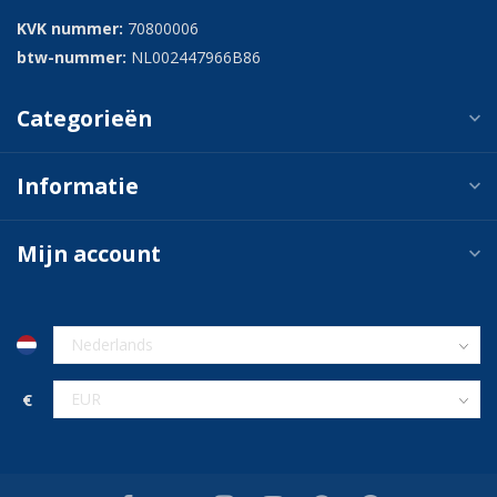
KVK nummer:
70800006
btw-nummer:
NL002447966B86
Categorieën
Informatie
Mijn account
€