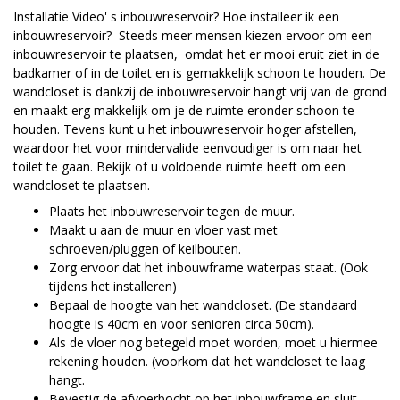
Installatie Video' s inbouwreservoir? Hoe installeer ik een
inbouwreservoir? Steeds meer mensen kiezen ervoor om een
inbouwreservoir te plaatsen, omdat het er mooi eruit ziet in de
badkamer of in de toilet en is gemakkelijk schoon te houden. De
wandcloset is dankzij de inbouwreservoir hangt vrij van de grond
en maakt erg makkelijk om je de ruimte eronder schoon te
houden. Tevens kunt u het inbouwreservoir hoger afstellen,
waardoor het voor mindervalide eenvoudiger is om naar het
toilet te gaan. Bekijk of u voldoende ruimte heeft om een
wandcloset te plaatsen.
Plaats het inbouwreservoir tegen de muur.
Maakt u aan de muur en vloer vast met
schroeven/pluggen of keilbouten.
Zorg ervoor dat het inbouwframe waterpas staat. (Ook
tijdens het installeren)
Bepaal de hoogte van het wandcloset. (De standaard
hoogte is 40cm en voor senioren circa 50cm).
Als de vloer nog betegeld moet worden, moet u hiermee
rekening houden. (voorkom dat het wandcloset te laag
hangt.
Bevestig de afvoerbocht op het inbouwframe en sluit