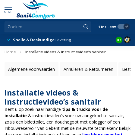
MENU
€
Incl. btw
Snelle & Deskundige
Levering
Klantbeor
8.9
Home
/
Installatie videos & instructievideo’s sanitair
Algemene voorwaarden
Annuleren & Retourneren
Bestel
Installatie videos &
instructievideo’s sanitair
Bent u op zoek naar handige
tips & trucks voor de
installatie
& instructievideo's voor uw aangekochte sanitair,
zoals een bidettoilet, een douchegoot met oplegger of een
Inbouwreservoir van Geberit met de nieuwste technieken? Bekijk
dan onze installatievideo's of lees onze
live blogs over het