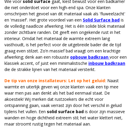
Wie voor
solid surface
gaat, kiest bewust voor een badkamer
die niet onderdoet voor een high-end spa. Onze klanten
omschrijven het gevoel van dit materiaal vaak als 'fluweelzacht'
en 'massief'. Het grote voordeel van een
Solid Surface bad
is
de volledig naadloze afwerking. Het is één solide blok materiaal
zonder zichtbare randen. Dit geeft een ongekende rust in het
interieur. Omdat het materiaal de warmte extreem lang
vasthoudt, is het perfect voor de uitgebreide bader die de tijd
graag even stilzet. Zo’n massief bad vraagt om een krachtige
afwerking; denk aan een robuuste
opbouw badkraan
voor een
klassiek accent, of juist een minimalistische
inbouw badkraan
die de strakke lijnen van het materiaal versterkt.
De tip van onze installateurs: Let op het geluid:
Naast
warmte en uiterlijk geven wij onze klanten vaak een tip mee
waar men pas aan denkt als het bad eenmaal staat. De
akoestiek! Wij merken dat rustzoekers die echt voor
ontspanning gaan, vaak verrast zijn door het verschil in geluid
tijdens het vullen. Een
solid surface bad
is door zijn massieve
wanden en hoge dichtheid extreem stil; het water klettert niet,
maar stroomt rustig tegen het materiaal aan.