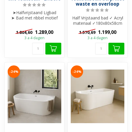
waste en overloop
➤Halfvrijstaand Ligbad
➤ Bad met ribbel motief
Half Vrijstaand bad ✓ Acryl
➤ 180x80x58cm
materiaal ✓180x80x58cm
➤ Mat Wit
✓ Bad met ovale vorm ✓
1.289,00
1.199,00
1.804,60
1.570,69
➤ I...
Mat Wi...
3 a 4 dagen
3 a 4 dagen
-24%
-24%