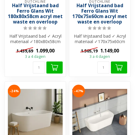
DUTCHLINE
DUTCHLINE
Half Vrijstaand bad
Half Vrijstaand bad
Ferro Glans Wit
Ferro Glans Wit
180x80x58cm acryl met
170x75x60cm acryl met
waste en overloop
waste en overloop
Half Vrijstaand bad ✓ Acryl
Half Vrijstaand bad ✓ Acryl
materiaal ✓180x80x58cm
materiaal ✓170x75x60cm
✓ Bad met ovale vorm ✓
✓ Bad met ovale vorm ✓
1.099,00
1.149,00
1.439,69
1.505,19
Glans ...
Glans ...
3 a 4 dagen
3 a 4 dagen
-24%
-47%