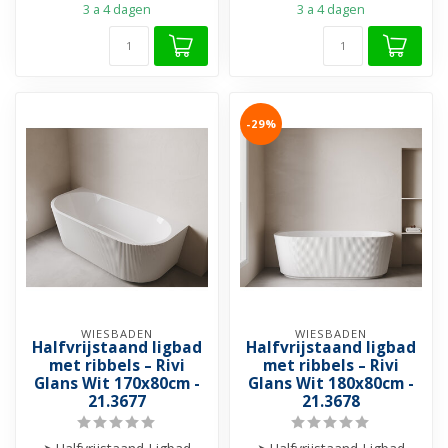
3 a 4 dagen
3 a 4 dagen
➤ I...
➤ In...
-29%
WIESBADEN
WIESBADEN
Halfvrijstaand ligbad
Halfvrijstaand ligbad
met ribbels – Rivi
met ribbels – Rivi
Glans Wit 170x80cm -
Glans Wit 180x80cm -
21.3677
21.3678