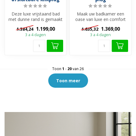
Deze luxe vrijstaand bad
Maak uw badkamer een
met dunne rand is gemaakt
oase van luxe en comfort
dubbelwandig acryl en heeft
met half vrijstaande baden
1.199,00
1.369,00
1.384,24
1.635,32
e...
van MOO...
3 a 4 dagen
3 a 4 dagen
Toon
1
-
20
van 26
Toon meer