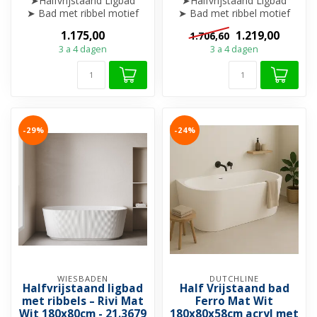
➤Halfvrijstaand Ligbad
➤Halfvrijstaand Ligbad
➤ Bad met ribbel motief
➤ Bad met ribbel motief
➤ 170x80x58cm
➤ 180x80x58cm
1.175,00
1.219,00
1.706,60
➤ Glans Wit
➤ Glans Wit
3 a 4 dagen
3 a 4 dagen
➤...
➤...
-29%
-24%
WIESBADEN
DUTCHLINE
Halfvrijstaand ligbad
Half Vrijstaand bad
met ribbels – Rivi Mat
Ferro Mat Wit
Wit 180x80cm - 21.3679
180x80x58cm acryl met