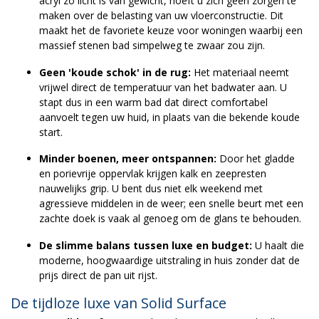
acryl zo licht is van gewicht, hoeft u zich geen zorgen te
maken over de belasting van uw vloerconstructie. Dit
maakt het de favoriete keuze voor woningen waarbij een
massief stenen bad simpelweg te zwaar zou zijn.
Geen 'koude schok' in de rug:
Het materiaal neemt
vrijwel direct de temperatuur van het badwater aan. U
stapt dus in een warm bad dat direct comfortabel
aanvoelt tegen uw huid, in plaats van die bekende koude
start.
Minder boenen, meer ontspannen:
Door het gladde
en porievrije oppervlak krijgen kalk en zeepresten
nauwelijks grip. U bent dus niet elk weekend met
agressieve middelen in de weer; een snelle beurt met een
zachte doek is vaak al genoeg om de glans te behouden.
De slimme balans tussen luxe en budget:
U haalt die
moderne, hoogwaardige uitstraling in huis zonder dat de
prijs direct de pan uit rijst.
De tijdloze luxe van Solid Surface