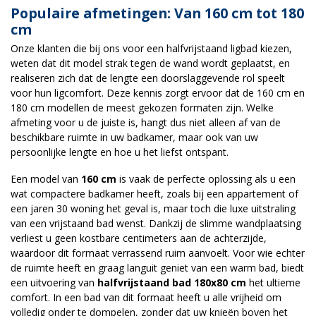
Populaire afmetingen: Van 160 cm tot 180
cm
Onze klanten die bij ons voor een halfvrijstaand ligbad kiezen,
weten dat dit model strak tegen de wand wordt geplaatst, en
realiseren zich dat de lengte een doorslaggevende rol speelt
voor hun ligcomfort. Deze kennis zorgt ervoor dat de 160 cm en
180 cm modellen de meest gekozen formaten zijn. Welke
afmeting voor u de juiste is, hangt dus niet alleen af van de
beschikbare ruimte in uw badkamer, maar ook van uw
persoonlijke lengte en hoe u het liefst ontspant.
Een model van
160 cm
is vaak de perfecte oplossing als u een
wat compactere badkamer heeft, zoals bij een appartement of
een jaren 30 woning het geval is, maar toch die luxe uitstraling
van een vrijstaand bad wenst. Dankzij de slimme wandplaatsing
verliest u geen kostbare centimeters aan de achterzijde,
waardoor dit formaat verrassend ruim aanvoelt. Voor wie echter
de ruimte heeft en graag languit geniet van een warm bad, biedt
een uitvoering van
halfvrijstaand bad 180x80 cm
het ultieme
comfort. In een bad van dit formaat heeft u alle vrijheid om
volledig onder te dompelen, zonder dat uw knieën boven het