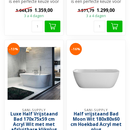
is een perfecte keuze voor
is een perfecte keuze voor
iedereen die op zoek is...
iedereen die op zoek is...
1.359,00
1.299,00
1.644,39
1.571,79
3 a 4 dagen
3 a 4 dagen
-13%
-16%
SANI-SUPPLY
SANI-SUPPLY
Luxe Half Vrijstaand
Half vrijstaand Bad
Bad 170x75x59 cm
Moon Wit 180x80x60
Acryl Wit met met
cm Hoekbad Acryl met
afsluitbare klikplug
plug