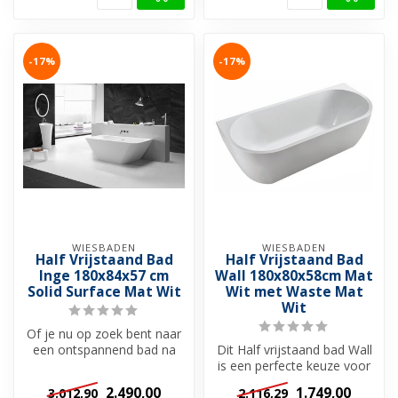
-17%
-17%
WIESBADEN
WIESBADEN
Half Vrijstaand Bad
Half Vrijstaand Bad
Inge 180x84x57 cm
Wall 180x80x58cm Mat
Solid Surface Mat Wit
Wit met Waste Mat
Wit
Of je nu op zoek bent naar
een ontspannend bad na
Dit Half vrijstaand bad Wall
een lange werkdag of
is een perfecte keuze voor
gewoon wi...
iedereen die op zoek is...
2.490,00
1.749,00
3.012,90
2.116,29