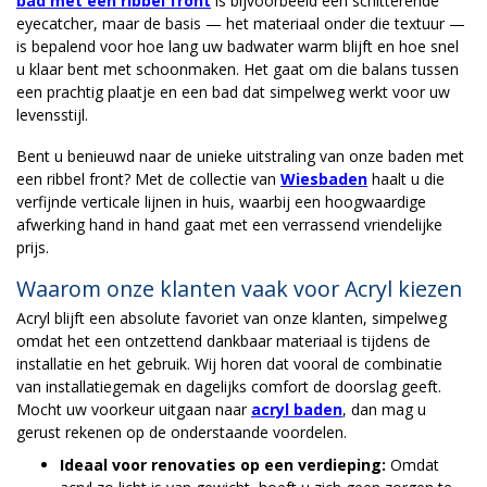
bad met een ribbel front
is bijvoorbeeld een schitterende
eyecatcher, maar de basis — het materiaal onder die textuur —
is bepalend voor hoe lang uw badwater warm blijft en hoe snel
u klaar bent met schoonmaken. Het gaat om die balans tussen
een prachtig plaatje en een bad dat simpelweg werkt voor uw
levensstijl.
Bent u benieuwd naar de unieke uitstraling van onze baden met
een ribbel front? Met de collectie van
Wiesbaden
haalt u die
verfijnde verticale lijnen in huis, waarbij een hoogwaardige
afwerking hand in hand gaat met een verrassend vriendelijke
prijs.
Waarom onze klanten vaak voor Acryl kiezen
Acryl blijft een absolute favoriet van onze klanten, simpelweg
omdat het een ontzettend dankbaar materiaal is tijdens de
installatie en het gebruik. Wij horen dat vooral de combinatie
van installatiegemak en dagelijks comfort de doorslag geeft.
Mocht uw voorkeur uitgaan naar
acryl baden
, dan mag u
gerust rekenen op de onderstaande voordelen.
Ideaal voor renovaties op een verdieping:
Omdat