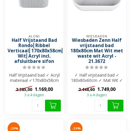
ALONI
WIESBADEN
Half Vrijstaand Bad
Wiesbaden Zenn Half
Rondo⎢Ribbel
vrijstaand bad
Verticaal⎢170x80x58cm⎢Mat
180x80cm Mat Wit met
Wit⎢Acryl incl.
waste wit Acryl -
afsluitbare sifon
21.3672
Half Vrijstaand bad ✓ Acryl
✓ Half vrijstaand bad ✓
materiaal ✓170x80x58cm
180x80x60cm ✓ Mat Wit ✓
✓ Bad met verticale ribbels
Inclusief sifon en
1.169,00
1.749,00
2.385,00
2.448,60
✓...
bijpassende w...
3 a 4 dagen
3 a 4 dagen
-29%
-29%