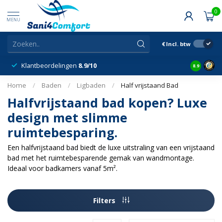
0
MENU
€
Incl. btw
Klantbeordelingen
8.9/10
8.9
Home
/
Baden
/
Ligbaden
/
Half vrijstaand Bad
Halfvrijstaand bad kopen? Luxe
design met slimme
ruimtebesparing.
Een halfvrijstaand bad biedt de luxe uitstraling van een vrijstaand
bad met het ruimtebesparende gemak van wandmontage.
Ideaal voor badkamers vanaf 5m².
Filters