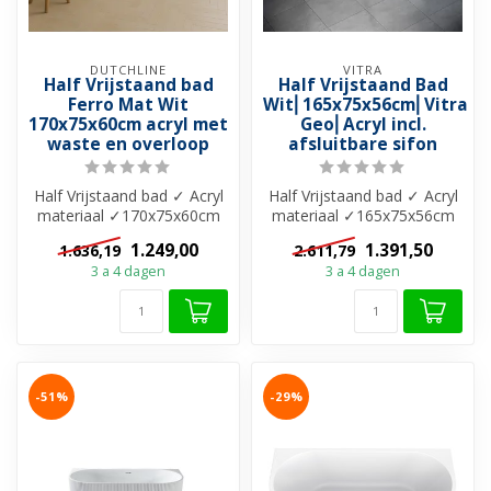
DUTCHLINE
VITRA
Half Vrijstaand bad
Half Vrijstaand Bad
Ferro Mat Wit
Wit⎢165x75x56cm⎢Vitra
170x75x60cm acryl met
Geo⎢Acryl incl.
waste en overloop
afsluitbare sifon
Half Vrijstaand bad ✓ Acryl
Half Vrijstaand bad ✓ Acryl
materiaal ✓170x75x60cm
materiaal ✓165x75x56cm
✓ Bad met ovale vorm ✓
✓ A-merk ✓ Glans Wit ✓
1.249,00
1.391,50
1.636,19
2.611,79
Glans ...
Incl. ...
3 a 4 dagen
3 a 4 dagen
-51%
-29%