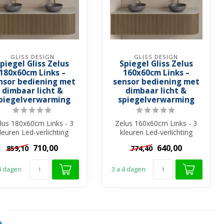
GLISS DESIGN
GLISS DESIGN
piegel Gliss Zelus
Spiegel Gliss Zelus
180x60cm Links –
160x60cm Links –
nsor bediening met
sensor bediening met
dimbaar licht &
dimbaar licht &
piegelverwarming
spiegelverwarming
lus 180x60cm Links - 3
Zelus 160x60cm Links - 3
leuren Led-verlichting
kleuren Led-verlichting
eidelijk 3000K tot 6500K
geleidelijk 3000K tot 6500K
710,00
640,00
859,10
774,40
✓ D...
✓ D...
 4 dagen
3 a 4 dagen