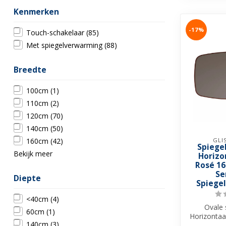
Kenmerken
-17%
Touch-schakelaar
(85)
Met spiegelverwarming
(88)
Breedte
100cm
(1)
110cm
(2)
120cm
(70)
140cm
(50)
160cm
(42)
GLI
Spiege
Bekijk meer
Horizo
Rosé 1
Se
Diepte
Spiege
<40cm
(4)
Ovale 
60cm
(1)
Horizontaal
140cm
(3)
verlichting