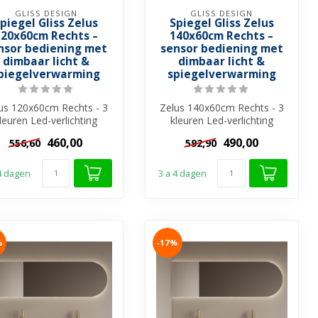
GLISS DESIGN
GLISS DESIGN
piegel Gliss Zelus
Spiegel Gliss Zelus
120x60cm Rechts –
140x60cm Rechts –
nsor bediening met
sensor bediening met
dimbaar licht &
dimbaar licht &
piegelverwarming
spiegelverwarming
us 120x60cm Rechts - 3
Zelus 140x60cm Rechts - 3
leuren Led-verlichting
kleuren Led-verlichting
eidelijk 3000K tot 6500K
geleidelijk 3000K tot 6500K
460,00
490,00
556,60
592,90
✓ ...
✓ ...
 4 dagen
3 a 4 dagen
%
-17%