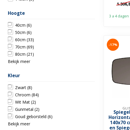
1.306,
Hoogte
3 a 4 dagen
40cm
(6)
50cm
(6)
60cm
(33)
-17%
70cm
(69)
80cm
(21)
Bekijk meer
Kleur
Zwart
(8)
Chroom
(84)
Wit Mat
(2)
GLI
Gunmetal
(2)
Spiege
Goud geborsteld
(6)
Horizont
140x70 
Bekijk meer
en Spieg