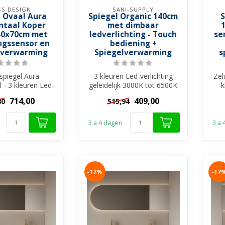
SS DESIGN
SANI-SUPPLY
l Ovaal Aura
Spiegel Organic 140cm
S
ntaal Koper
met dimbaar
40x70cm met
ledverlichting - Touch
se
gssensor en
bediening +
lverwarming
Spiegelverwarming
s
spiegel Aura
3 kleuren Led-verlichting
Zel
 - 3 kleuren Led-
geleidelijk 3000K tot 6500K
k
 geleidelijk 3000K
✓ Dimbaar verlichting ✓ Ex...
gel
714,00
409,00
80
515,94
tot...
3 a 4 dagen
3 a
-17%
-17