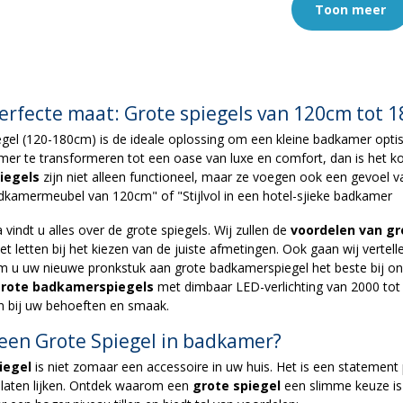
Toon meer
perfecte maat: Grote spiegels van 120cm tot 
egel (120-180cm) is de ideale oplossing om een kleine badkamer optis
r te transformeren tot een oase van luxe en comfort, dan is het k
iegels
zijn niet alleen functioneel, maar ze voegen ook een gevoel va
kamermeubel van 120cm" of "Stijlvol in een hotel-sjieke badkamer
 vindt u alles over de grote spiegels. Wij zullen de
voordelen van gr
t letten bij het kiezen van de juiste afmetingen. Ook gaan wij verte
m u uw nieuwe pronkstuk aan grote badkamerspiegel het beste bij ons
rote badkamerspiegels
met dimbaar LED-verlichting van 2000 tot 6
n bij uw behoeften en smaak.
en Grote Spiegel in badkamer?
iegel
is niet zomaar een accessoire in uw huis. Het is een statement
 laten lijken. Ontdek waarom een
grote spiegel
een slimme keuze is e