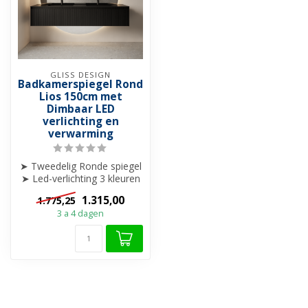
GLISS DESIGN
Badkamerspiegel Rond
Lios 150cm met
Dimbaar LED
verlichting en
verwarming
➤ Tweedelig Ronde spiegel
➤ Led-verlichting 3 kleuren
(2000K tot 6000K)
1.315,00
1.775,25
➤ Di...
3 a 4 dagen