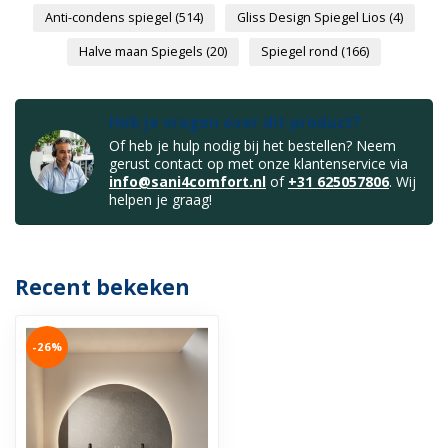
Anti-condens spiegel
(514)
Gliss Design Spiegel Lios
(4)
Halve maan Spiegels
(20)
Spiegel rond
(166)
Heb je vragen over dit product?
Of heb je hulp nodig bij het bestellen? Neem
gerust contact op met onze klantenservice via
info@sani4comfort.nl
of
+31 625057806
. Wij
helpen je graag!
Recent bekeken
-26%