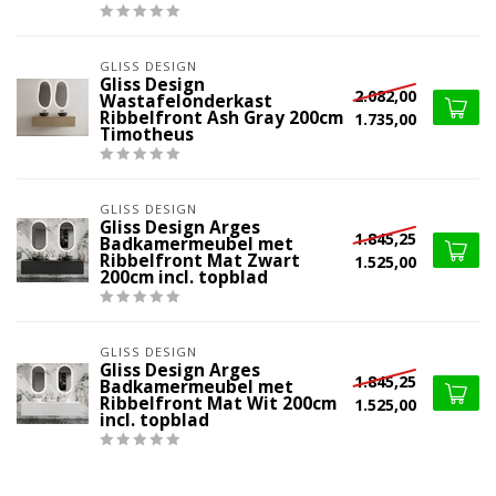
GLISS DESIGN
Gliss Design
2.082,00
Wastafelonderkast
Ribbelfront Ash Gray 200cm
1.735,00
Timotheus
GLISS DESIGN
Gliss Design Arges
1.845,25
Badkamermeubel met
Ribbelfront Mat Zwart
1.525,00
200cm incl. topblad
GLISS DESIGN
Gliss Design Arges
1.845,25
Badkamermeubel met
Ribbelfront Mat Wit 200cm
1.525,00
incl. topblad