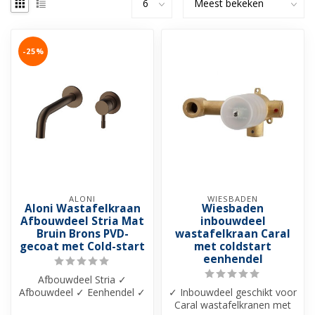
-25%
ALONI
WIESBADEN
Aloni Wastafelkraan
Wiesbaden
Afbouwdeel Stria Mat
inbouwdeel
Bruin Brons PVD-
wastafelkraan Caral
gecoat met Cold-start
met coldstart
eenhendel
Afbouwdeel Stria ✓
Afbouwdeel ✓ Eenhendel ✓
✓ Inbouwdeel geschikt voor
206 mm uitloop ✓ Messing
Caral wastafelkranen met