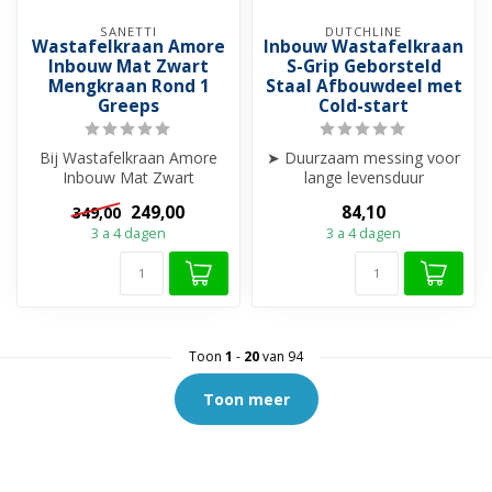
SANETTI
DUTCHLINE
Wastafelkraan Amore
Inbouw Wastafelkraan
Inbouw Mat Zwart
S-Grip Geborsteld
Mengkraan Rond 1
Staal Afbouwdeel met
Greeps
Cold-start
Bij Wastafelkraan Amore
➤ Duurzaam messing voor
Inbouw Mat Zwart
lange levensduur
Mengkraan Rond 1 Greeps
➤ Combineerbaar met cold-
249,00
84,10
349,00
worden een mat ...
start inbouwd...
3 a 4 dagen
3 a 4 dagen
Toon
1
-
20
van 94
Toon meer