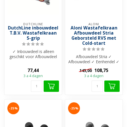
DUTCHLINE
ALONI
DutchLine inbouwdeel
Aloni Wastafelkraan
T.B.V. Wastafelkraan
Afbouwdeel Stria
S-grip
Geborsteld RVS met
Cold-start
✓ Inbouwdeel is alleen
geschikt voor Afbouwdeel
Afbouwdeel Stria ✓
Aloni Stria inbouw
Afbouwdeel ✓ Eenhendel ✓
Wastafelkraan...
206 mm uitloop ✓ Messing
77,44
108,75
145,00
materiaal ✓...
3 a 4 dagen
3 a 4 dagen
-25%
-25%