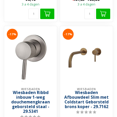
Beschikbaar in 5 kle...
3 a 4 dagen
3 a 4 dagen
-17%
-17%
WIESBADEN
WIESBADEN
Wiesbaden Ribbd
Wiesbaden
inbouw 1-weg
Afbouwdeel Slim met
douchemengkraan
Coldstart Geborsteld
geborsteld staal -
brons koper - 29.7162
29.5341