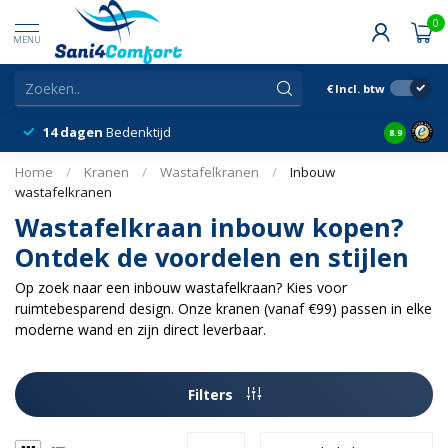
0
MENU
€
Incl. btw
14 dagen
Bedenktijd
Snelle &
8.9
Home
/
Kranen
/
Wastafelkranen
/
Inbouw
wastafelkranen
Wastafelkraan inbouw kopen?
Ontdek de voordelen en stijlen
Op zoek naar een inbouw wastafelkraan? Kies voor
ruimtebesparend design. Onze kranen (vanaf €99) passen in elke
moderne wand en zijn direct leverbaar.
Filters