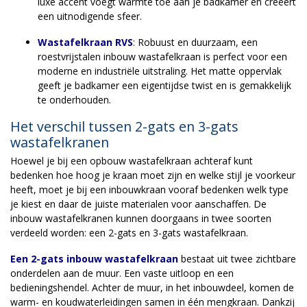
luxe accent voegt warmte toe aan je badkamer en creëert
een uitnodigende sfeer.
Wastafelkraan RVS
:
Robuust en duurzaam, een
roestvrijstalen inbouw wastafelkraan is perfect voor een
moderne en industriële uitstraling. Het matte oppervlak
geeft je badkamer een eigentijdse twist en is gemakkelijk
te onderhouden.
Het verschil tussen 2-gats en 3-gats
wastafelkranen
Hoewel je bij een opbouw wastafelkraan achteraf kunt
bedenken hoe hoog je kraan moet zijn en welke stijl je voorkeur
heeft, moet je bij een inbouwkraan vooraf bedenken welk type
je kiest en daar de juiste materialen voor aanschaffen. De
inbouw wastafelkranen kunnen doorgaans in twee soorten
verdeeld worden: een 2-gats en 3-gats wastafelkraan.
Een 2-gats inbouw wastafelkraan
bestaat uit twee zichtbare
onderdelen aan de muur. Een vaste uitloop en een
bedieningshendel. Achter de muur, in het inbouwdeel, komen de
warm- en koudwaterleidingen samen in één mengkraan. Dankzij