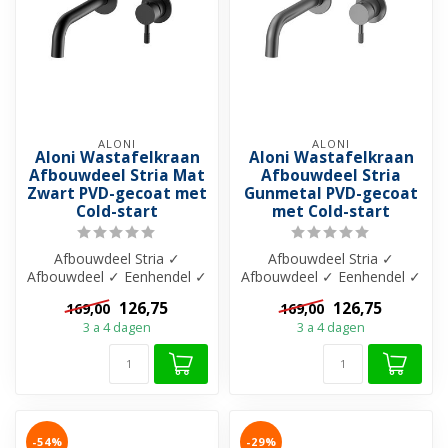
ALONI
ALONI
Aloni Wastafelkraan
Aloni Wastafelkraan
Afbouwdeel Stria Mat
Afbouwdeel Stria
Zwart PVD-gecoat met
Gunmetal PVD-gecoat
Cold-start
met Cold-start
Afbouwdeel Stria ✓
Afbouwdeel Stria ✓
Afbouwdeel ✓ Eenhendel ✓
Afbouwdeel ✓ Eenhendel ✓
206 mm uitloop ✓ Messing
206 mm uitloop ✓ Messing
126,75
126,75
169,00
169,00
materiaal ✓...
materiaal ✓...
3 a 4 dagen
3 a 4 dagen
-54%
-29%