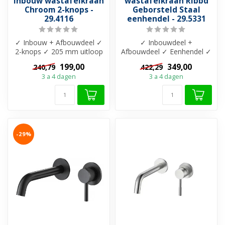
Inbouw wastafelkraan
wastafelkraan Ribbd
Chroom 2-knops -
Geborsteld Staal
29.4116
eenhendel - 29.5331
✓ Inbouw + Afbouwdeel ✓
✓ Inbouwdeel +
2-knops ✓ 205 mm uitloop
Afbouwdeel ✓ Eenhendel ✓
✓ Messing materiaal ✓
179,5 mm uitloop ✓
199,00
349,00
240,79
422,29
Gepolijst...
Messing materiaal ✓ K...
3 a 4 dagen
3 a 4 dagen
-29%