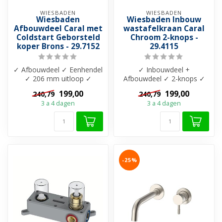
WIESBADEN
WIESBADEN
Wiesbaden
Wiesbaden Inbouw
Afbouwdeel Caral met
wastafelkraan Caral
Coldstart Geborsteld
Chroom 2-knops -
koper Brons - 29.7152
29.4115
✓ Afbouwdeel ✓ Eenhendel
✓ Inbouwdeel +
✓ 206 mm uitloop ✓
Afbouwdeel ✓ 2-knops ✓
Messing materiaal ✓
219 mm uitloop ✓
199,00
199,00
240,79
240,79
Gecoat ✓ Coolsta...
Roestvaststaal (RVS) ✓ Ke...
3 a 4 dagen
3 a 4 dagen
-25%