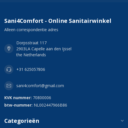
Sani4Comfort - Online Sanitairwinkel
Alleen correspondentie adres
Dorpsstraat 117
2903LA Capelle aan den Ijssel
the Netherlands
+31 625057806
sani4comfort@gmail.com
KVK nummer:
70800006
btw-nummer:
NL002447966B86
Categorieën