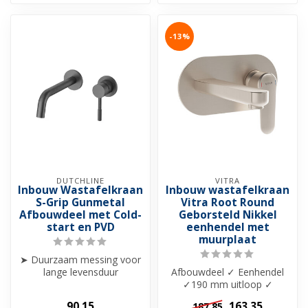
-13%
DUTCHLINE
VITRA
Inbouw Wastafelkraan
Inbouw wastafelkraan
S-Grip Gunmetal
Vitra Root Round
Afbouwdeel met Cold-
Geborsteld Nikkel
start en PVD
eenhendel met
muurplaat
➤ Duurzaam messing voor
lange levensduur
Afbouwdeel ✓ Eenhendel
➤ Slijtvaste PVD-coating
✓190 mm uitloop ✓
➤ Combineerb...
Messing materiaal✓
90,15
163,35
187,85