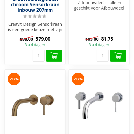
✓ Inbouwdeel is alleen
chroom Sensorkraan
geschikt voor Afbouwdeel
inbouw 207mm
Aloni Stria inbouw
Wastafelkraan...
Creavit Design Sensorkraan
is een goede keuze met zijn
moderne en strakke
579,00
81,75
898,00
109,00
vormge...
3 a 4 dagen
3 a 4 dagen
-17%
-17%