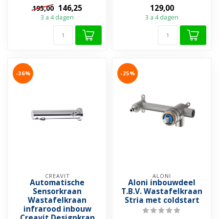
materiaal ✓...
coldstart ✓ Inbouwdiepte
146,25
129,00
195,00
43 ...
3 a 4 dagen
3 a 4 dagen
-36%
-25%
CREAVIT
ALONI
Automatische
Aloni inbouwdeel
Sensorkraan
T.B.V. Wastafelkraan
Wastafelkraan
Stria met coldstart
infrarood inbouw
Creavit Designkran