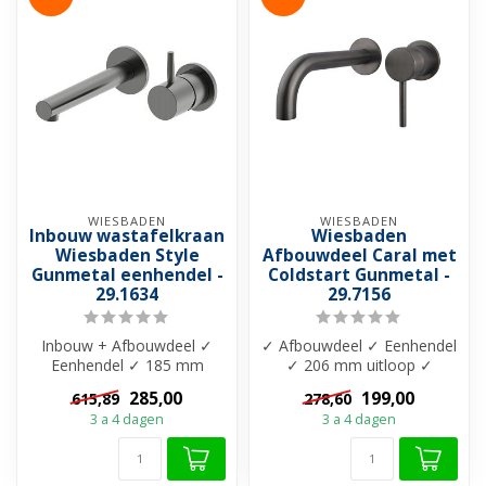
WIESBADEN
WIESBADEN
Inbouw wastafelkraan
Wiesbaden
Wiesbaden Style
Afbouwdeel Caral met
Gunmetal eenhendel -
Coldstart Gunmetal -
29.1634
29.7156
Inbouw + Afbouwdeel ✓
✓ Afbouwdeel ✓ Eenhendel
Eenhendel ✓ 185 mm
✓ 206 mm uitloop ✓
uitloop ✓ Messing
Messing materiaal ✓
285,00
199,00
615,89
278,60
materiaal ✓ Gepolijst...
Gecoat ✓ Coolsta...
3 a 4 dagen
3 a 4 dagen