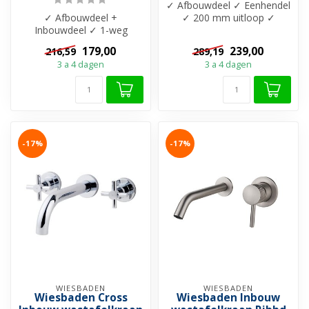
✓ Afbouwdeel ✓ Eenhendel
✓ Afbouwdeel +
✓ 200 mm uitloop ✓
Inbouwdeel ✓ 1-weg
Messing materiaal ✓
douchemengkraan ✓
Gecoat ✓ Coolsta...
179,00
239,00
216,59
289,19
Omstelkraan ✓ Messing
3 a 4 dagen
3 a 4 dagen
materi...
-17%
-17%
WIESBADEN
WIESBADEN
Wiesbaden Cross
Wiesbaden Inbouw