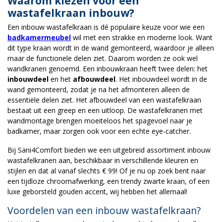
Waarom kiezen voor een
wastafelkraan inbouw?
Een inbouw wastafelkraan is dé populaire keuze voor wie een
badkamermeubel
wil met een strakke en moderne look. Want
dit type kraan wordt in de wand gemonteerd, waardoor je alleen
maar de functionele delen ziet. Daarom worden ze ook wel
wandkranen genoemd. Een inbouwkraan heeft twee delen: het
inbouwdeel
en het
afbouwdeel
. Het inbouwdeel wordt in de
wand gemonteerd, zodat je na het afmonteren alleen de
essentiële delen ziet. Het afbouwdeel van een wastafelkraan
bestaat uit een greep en een uitloop. De wastafelkranen met
wandmontage brengen moeiteloos het spagevoel naar je
badkamer, maar zorgen ook voor een echte eye-catcher.
Bij Sani4Comfort bieden we een uitgebreid assortiment inbouw
wastafelkranen aan, beschikbaar in verschillende kleuren en
stijlen en dat al vanaf slechts € 99! Of je nu op zoek bent naar
een tijdloze chroomafwerking, een trendy zwarte kraan, of een
luxe geborsteld gouden accent, wij hebben het allemaal!
Voordelen van een inbouw wastafelkraan?