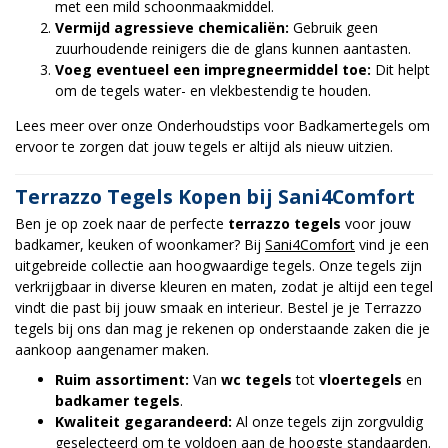
met een mild schoonmaakmiddel.
Vermijd agressieve chemicaliën:
Gebruik geen
zuurhoudende reinigers die de glans kunnen aantasten.
Voeg eventueel een impregneermiddel toe:
Dit helpt
om de tegels water- en vlekbestendig te houden.
Lees meer over onze
Onderhoudstips voor Badkamertegels
om
ervoor te zorgen dat jouw tegels er altijd als nieuw uitzien.
Terrazzo Tegels Kopen bij Sani4Comfort
Ben je op zoek naar de perfecte
terrazzo tegels
voor jouw
badkamer, keuken of woonkamer? Bij
Sani4Comfort
vind je een
uitgebreide collectie aan hoogwaardige tegels. Onze tegels zijn
verkrijgbaar in diverse kleuren en maten, zodat je altijd een tegel
vindt die past bij jouw smaak en interieur. Bestel je je Terrazzo
tegels bij ons dan mag je rekenen op onderstaande zaken die je
aankoop aangenamer maken.
Ruim assortiment:
Van
wc tegels
tot
vloertegels
en
badkamer tegels
.
Kwaliteit gegarandeerd:
Al onze tegels zijn zorgvuldig
geselecteerd om te voldoen aan de hoogste standaarden.