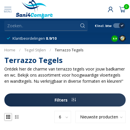
0
MENU
€
Incl. btw
Klantbeordelingen
8.9/10
8.9
Home
/
Tegel Stijlen
/
Terrazzo Tegels
Terrazzo Tegels
Ontdek hier de charme van terrazzo tegels voor jouw badkamer
en wc. Bekijk ons assortiment voor hoogwaardige vloertegels
en wandtegels. Nu verkrijgbaar in diverse formaten en kleuren!"
Filters