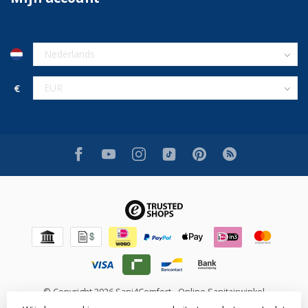
€
© Copyright 2026 Sani4Comfort - Online Sanitairwinkel