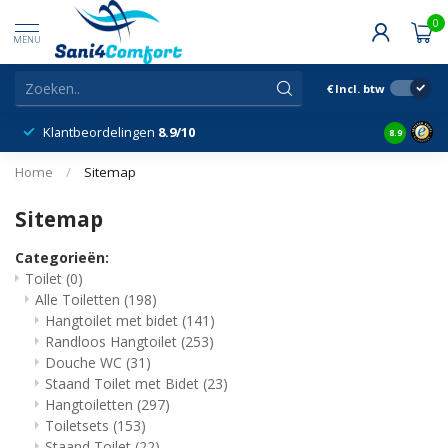
0
MENU
€
Incl. btw
Klantbeordelingen
8.9/10
8.9
Home
/
Sitemap
Sitemap
Categorieën:
Toilet
(0)
Alle Toiletten
(198)
Hangtoilet met bidet
(141)
Randloos Hangtoilet
(253)
Douche WC
(31)
Staand Toilet met Bidet
(23)
Hangtoiletten
(297)
Toiletsets
(153)
Staand Toilet
(22)