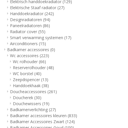
Elektrisch handdoekradiator
(129)
Elektrische Staaf radiator
(27)
Handdoekradiator
(242)
Designradiatoren
(94)
Paneelradiatoren
(86)
Radiator cover
(55)
Smart verwarming systemen
(17)
Airconditioners
(15)
Badkamer accessoires
(0)
Wc accessoires
(223)
Wc rolhouder
(66)
Reserverolhouder
(48)
WC borstel
(40)
Zeepdispencer
(13)
Handdoekhaak
(38)
Doucheaccessoires
(261)
Doucherek
(30)
Douchewissers
(19)
Badkamerverlichting
(27)
Badkamer accessoires kleuren
(833)
Badkamer Accessoires Zwart
(124)
Badkamer Accessoires Goud
(100)