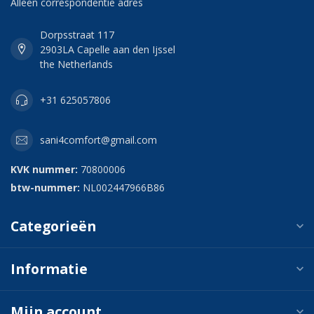
Alleen correspondentie adres
Dorpsstraat 117
2903LA Capelle aan den Ijssel
the Netherlands
+31 625057806
sani4comfort@gmail.com
KVK nummer:
70800006
btw-nummer:
NL002447966B86
Categorieën
Informatie
Mijn account