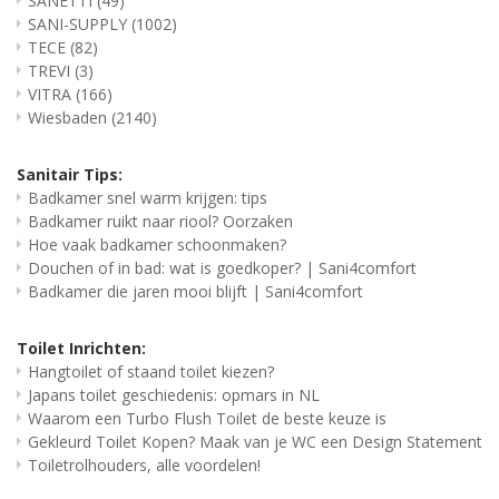
SANETTI
(49)
SANI-SUPPLY
(1002)
TECE
(82)
TREVI
(3)
VITRA
(166)
Wiesbaden
(2140)
Sanitair Tips:
Badkamer snel warm krijgen: tips
Badkamer ruikt naar riool? Oorzaken
Hoe vaak badkamer schoonmaken?
Douchen of in bad: wat is goedkoper? | Sani4comfort
Badkamer die jaren mooi blijft | Sani4comfort
Toilet Inrichten:
Hangtoilet of staand toilet kiezen?
Japans toilet geschiedenis: opmars in NL
Waarom een Turbo Flush Toilet de beste keuze is
Gekleurd Toilet Kopen? Maak van je WC een Design Statement
Toiletrolhouders, alle voordelen!