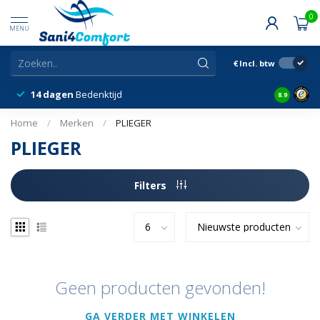
0
MENU
€
Incl. btw
14 dagen
Bedenktijd
Snelle &
8.9
Home
/
Merken
/
PLIEGER
PLIEGER
Filters
Geen producten gevonden!
GA VERDER MET WINKELEN