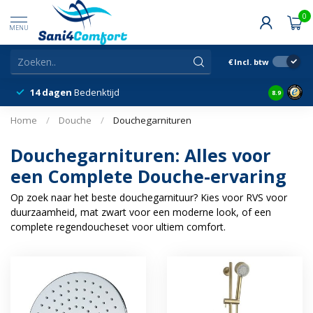
0
MENU
€
Incl. btw
14 dagen
Bedenktijd
Snelle &
8.9
Home
/
Douche
/
Douchegarnituren
Douchegarnituren: Alles voor
een Complete Douche-ervaring
Op zoek naar het beste douchegarnituur? Kies voor RVS voor
duurzaamheid, mat zwart voor een moderne look, of een
complete regendoucheset voor ultiem comfort.