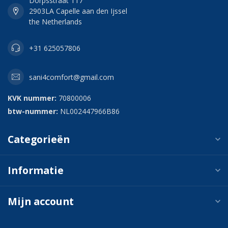
Dorpsstraat 117
2903LA Capelle aan den Ijssel
the Netherlands
+31 625057806
sani4comfort@gmail.com
KVK nummer:
70800006
btw-nummer:
NL002447966B86
Categorieën
Informatie
Mijn account