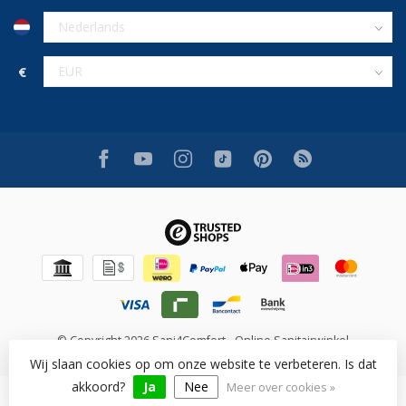
€
© Copyright 2026 Sani4Comfort - Online Sanitairwinkel
Wij slaan cookies op om onze website te verbeteren. Is dat
akkoord?
Ja
Nee
Meer over cookies »
Beoordeling op [review_system] voor [shop_name]: [rating]/10