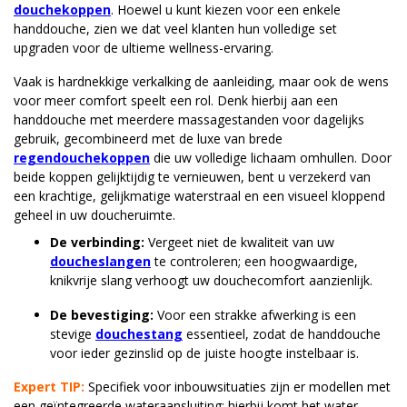
douchekoppen
. Hoewel u kunt kiezen voor een enkele
handdouche, zien we dat veel klanten hun volledige set
upgraden voor de ultieme wellness-ervaring.
Vaak is hardnekkige verkalking de aanleiding, maar ook de wens
voor meer comfort speelt een rol. Denk hierbij aan een
handdouche met meerdere massagestanden voor dagelijks
gebruik, gecombineerd met de luxe van brede
regendouchekoppen
die uw volledige lichaam omhullen. Door
beide koppen gelijktijdig te vernieuwen, bent u verzekerd van
een krachtige, gelijkmatige waterstraal en een visueel kloppend
geheel in uw doucheruimte.
De verbinding:
Vergeet niet de kwaliteit van uw
doucheslangen
te controleren; een hoogwaardige,
knikvrije slang verhoogt uw douchecomfort aanzienlijk.
De bevestiging:
Voor een strakke afwerking is een
stevige
douchestang
essentieel, zodat de handdouche
voor ieder gezinslid op de juiste hoogte instelbaar is.
Expert TIP:
Specifiek voor inbouwsituaties zijn er modellen met
een geïntegreerde wateraansluiting; hierbij komt het water