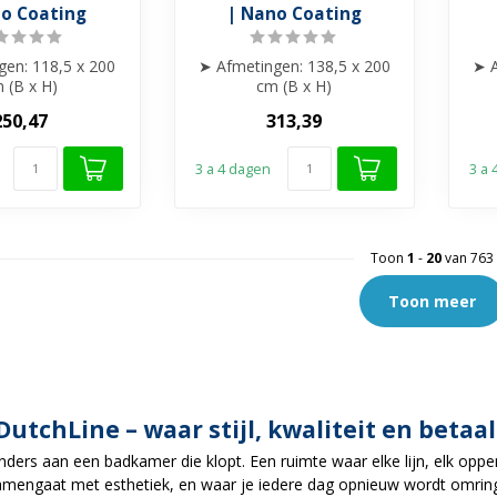
no Coating
| Nano Coating
gen: 118,5 x 200
➤ Afmetingen: 138,5 x 200
➤ A
 (B x H)
cm (B x H)
te: 8 mm gehard
➤ Glasdikte: 8 mm gehard
➤ 
250,47
313,39
glas
glas
elder gl...
➤ Helder gl...
3 a 4 dagen
3 a
Toon
1
-
20
van 763
Toon meer
DutchLine – waar stijl, kwaliteit en bet
zonders aan een badkamer die klopt. Een ruimte waar elke lijn, elk opp
mengaat met esthetiek, en waar je iedere dag opnieuw wordt omringd