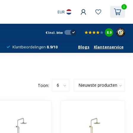
0
EUR
8.9
€
Incl. btw
Klantbeordelingen
8.9/10
Blogs
Klantenservice
Toon: