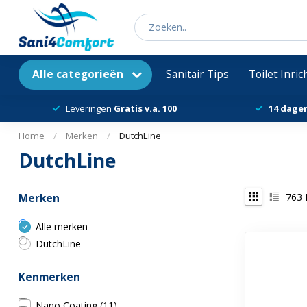
Alle categorieën
Sanitair Tips
Toilet Inri
Leveringen
Gratis v.a. 100
14 dage
Home
/
Merken
/
DutchLine
DutchLine
763
Merken
Alle merken
DutchLine
Kenmerken
Nano Coating
(11)