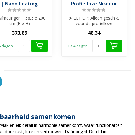
| Nano Coating
Profielloze Nisdeur
fmetingen: 158,5 x 200
➤ LET OP: Alleen geschikt
cm (B x H)
voor de profielloze
Glasdikte: 8 mm gehard
Nisdeuren van Dutchline
373,89
48,34
glas
➤ Loss...
➤ Helder gl...
 4 dagen
3 a 4 dagen
aalbaarheid samenkomen
ervlak en elk detail in harmonie samenkomt. Waar functionaliteit
 door rust, luxe en vertrouwen. Dáár begint DutchLine.