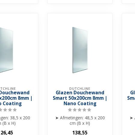
TCHLINE
DUTCHLINE
 Douchewand
Glazen Douchewand
G
x200cm 8mm |
Smart 50x200cm 8mm |
Sm
 Coating
Nano Coating
gen: 38,5 x 200
➤ Afmetingen: 48,5 x 200
➤ 
 (B x H)
cm (B x H)
te: 8 mm gehard
➤ Glasdikte: 8 mm gehard
➤ 
126,45
138,55
glas
glas