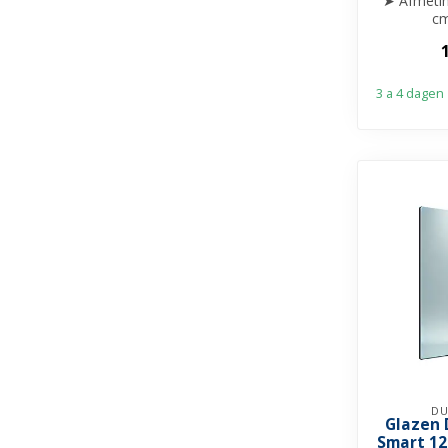
➤ Afmetin
cm
➤ Glasdik
➤ He
3 a 4 dagen
DU
Glazen
Smart 1