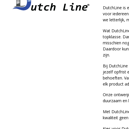
DutchLine is 
voor iedereen
we letterlijk,
Wat DutchLine
topklasse. Da
misschien nog
Daardoor kunn
zijn.
Bij DutchLine
jezelf opfris
behoeften. Va
elk product a
Onze ontwerpen
duurzaam en h
Met DutchLine 
kwaliteit geen
Kies voor Dut