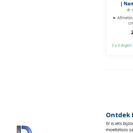
| Na
➤ Afmetin
cm
➤ Glasdik
➤ H
3 a 4 dagen
Ontdek 
Er is iets bij
moeiteloos sa