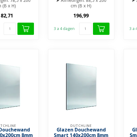
gen: 78,5 x 200
➤ Afmetingen: 88,5 x 200
➤ 
 (B x H)
cm (B x H)
te: 8 mm gehard
➤ Glasdikte: 8 mm gehard
➤ 
182,71
196,99
glas
glas
lder gla...
➤ Helder gla...
3 a 4 dagen
3 a
TCHLINE
DUTCHLINE
 Douchewand
Glazen Douchewand
G
20x200cm 8mm
Smart 140x200cm 8mm
Sm