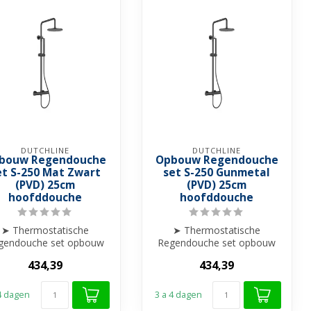
DUTCHLINE
DUTCHLINE
bouw Regendouche
Opbouw Regendouche
et S-250 Mat Zwart
set S-250 Gunmetal
(PVD) 25cm
(PVD) 25cm
hoofddouche
hoofddouche
➤ Thermostatische
➤ Thermostatische
gendouche set opbouw
Regendouche set opbouw
➤ 25cm hoofddouche
➤ 25cm hoofddouche
434,39
434,39
➤ Hoogte verstelba...
➤ Hoogte verstelba...
 4 dagen
3 a 4 dagen