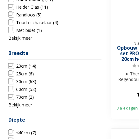
Helder Glas
(11)
Randloos
(5)
Touch-schakelaar
(4)
Met bidet
(1)
Bekijk meer
DU
Opbouw 
Breedte
set PR
20cm h
20cm
(14)
25cm
(6)
➤ Ther
Regendou
30cm
(63)
➤ 20cm
60cm
(52)
➤ Hoogt
70cm
(2)
Bekijk meer
3 a 4 dagen
Diepte
<40cm
(7)