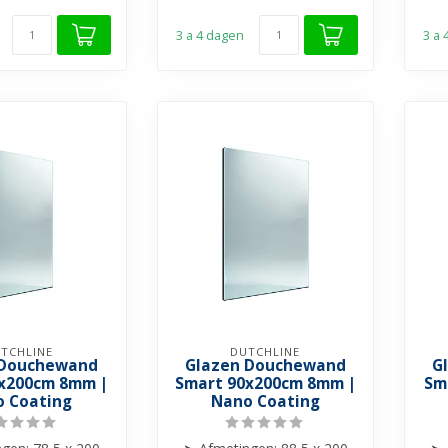
lder gla...
➤ Helder gla...
3 a 4 dagen
3 a
TCHLINE
DUTCHLINE
 Douchewand
Glazen Douchewand
G
x200cm 8mm |
Smart 90x200cm 8mm |
Sm
 Coating
Nano Coating