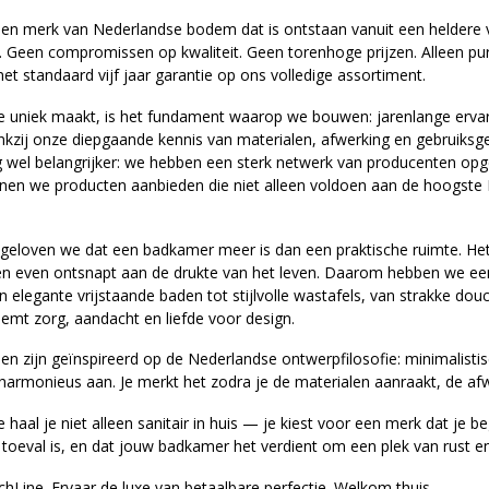
een merk van Nederlandse bodem dat is ontstaan vanuit een heldere v
. Geen compromissen op kwaliteit. Geen torenhoge prijzen. Alleen p
 met standaard vijf jaar garantie op ons volledige assortiment.
 uniek maakt, is het fundament waarop we bouwen: jarenlange ervarin
nkzij onze diepgaande kennis van materialen, afwerking en gebruiks
 wel belangrijker: we hebben een sterk netwerk van producenten opge
en we producten aanbieden die niet alleen voldoen aan de hoogste E
 geloven we dat een badkamer meer is dan een praktische ruimte. Het i
t en even ontsnapt aan de drukte van het leven. Daarom hebben we een 
n elegante vrijstaande baden tot stijlvolle wastafels, van strakke do
demt zorg, aandacht en liefde voor design.
 zijn geïnspireerd op de Nederlandse ontwerpfilosofie: minimalistisch
armonieus aan. Je merkt het zodra je de materialen aanraakt, de afwer
haal je niet alleen sanitair in huis — je kiest voor een merk dat je b
 toeval is, en dat jouw badkamer het verdient om een plek van rust en 
chLine. Ervaar de luxe van betaalbare perfectie. Welkom thuis.