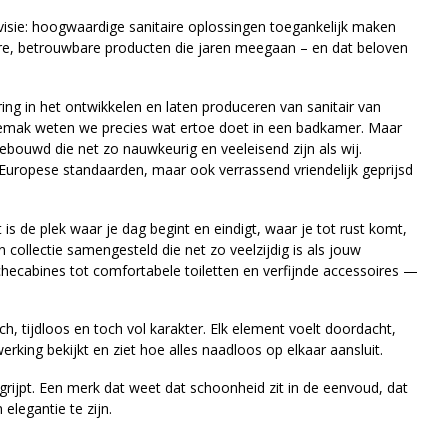
isie: hoogwaardige sanitaire oplossingen toegankelijk maken
ure, betrouwbare producten die jaren meegaan – en dat beloven
g in het ontwikkelen en laten produceren van sanitair van
gemak weten we precies wat ertoe doet in een badkamer. Maar
bouwd die net zo nauwkeurig en veeleisend zijn als wij.
uropese standaarden, maar ook verrassend vriendelijk geprijsd
s de plek waar je dag begint en eindigt, waar je tot rust komt,
collectie samengesteld die net zo veelzijdig is als jouw
uchecabines tot comfortabele toiletten en verfijnde accessoires —
, tijdloos en toch vol karakter. Elk element voelt doordacht,
king bekijkt en ziet hoe alles naadloos op elkaar aansluit.
egrijpt. Een merk dat weet dat schoonheid zit in de eenvoud, dat
elegantie te zijn.