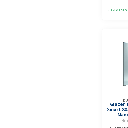
➤ He
3 a 4 dagen
DU
Glazen
Smart 80
Nano