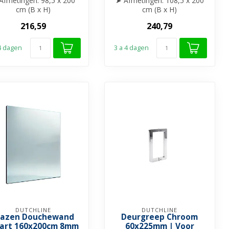
Afmetingen: 98,5 x 200
➤ Afmetingen: 108,5 x 200
cm (B x H)
cm (B x H)
Glasdikte: 8 mm gehard
➤ Glasdikte: 8 mm gehard
216,59
240,79
glas
glas
➤ Helder gla...
➤ Helder gl...
 4 dagen
3 a 4 dagen
DUTCHLINE
DUTCHLINE
lazen Douchewand
Deurgreep Chroom
art 160x200cm 8mm
60x225mm | Voor