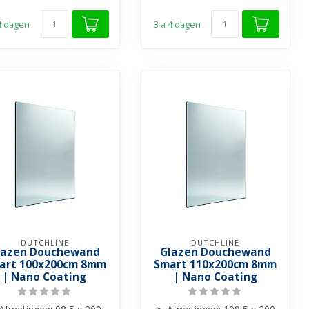
➤ Helder gla...
➤ Helder gla...
 4 dagen
3 a 4 dagen
DUTCHLINE
DUTCHLINE
lazen Douchewand
Glazen Douchewand
art 100x200cm 8mm
Smart 110x200cm 8mm
| Nano Coating
| Nano Coating