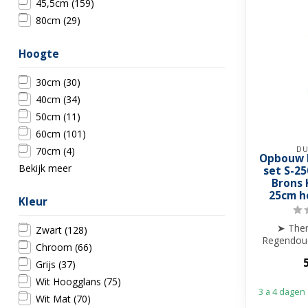
45,5cm
(159)
80cm
(29)
Hoogte
30cm
(30)
40cm
(34)
50cm
(11)
60cm
(101)
DU
70cm
(4)
Opbouw 
Bekijk meer
set S-2
Brons 
25cm h
Kleur
➤ Ther
Zwart
(128)
Regendou
Chroom
(66)
➤ 25cm
Grijs
(37)
➤ Hoogt
Wit Hoogglans
(75)
3 a 4 dagen
Wit Mat
(70)