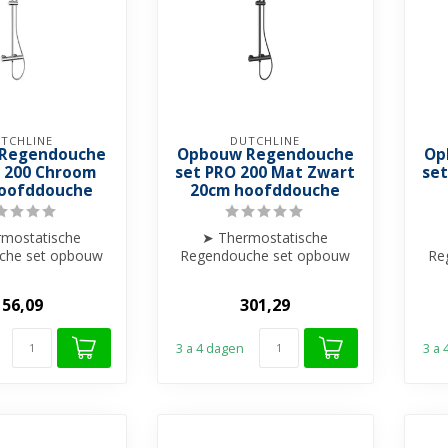
TCHLINE
DUTCHLINE
Regendouche
Opbouw Regendouche
Op
O 200 Chroom
set PRO 200 Mat Zwart
se
oofddouche
20cm hoofddouche
mostatische
➤ Thermostatische
che set opbouw
Regendouche set opbouw
Re
 hoofddouche
➤ 20cm hoofddouche
e verstelba...
➤ Hoogte verstelba...
156,09
301,29
3 a 4 dagen
3 a