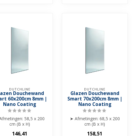
DUTCHLINE
DUTCHLINE
lazen Douchewand
Glazen Douchewand
art 60x200cm 8mm |
Smart 70x200cm 8mm |
Nano Coating
Nano Coating
Afmetingen: 58,5 x 200
➤ Afmetingen: 68,5 x 200
cm (B x H)
cm (B x H)
Glasdikte: 8 mm gehard
➤ Glasdikte: 8 mm gehard
146,41
158,51
glas
glas