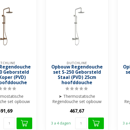
TCHLINE
DUTCHLINE
Regendouche
Opbouw Regendouche
Op
50 Geborsteld
set S-250 Geborsteld
s
Koper (PVD)
Staal (PVD) 25cm
oofddouche
hoofddouche
mostatische
➤ Thermostatische
che set opbouw
Regendouche set opbouw
Re
 hoofddouche
➤ 25cm hoofddouche
591,69
467,67
e verstelba...
➤ Hoogte verstelba...
3 a 4 dagen
3 a