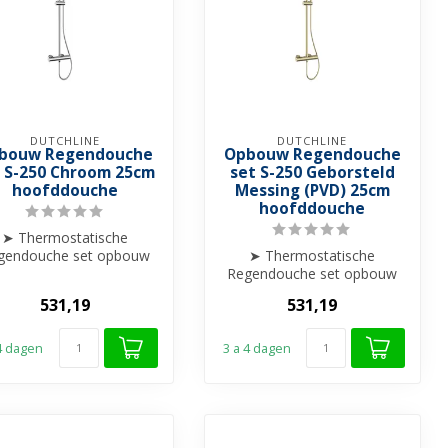
DUTCHLINE
DUTCHLINE
bouw Regendouche
Opbouw Regendouche
t S-250 Chroom 25cm
set S-250 Geborsteld
hoofddouche
Messing (PVD) 25cm
hoofddouche
➤ Thermostatische
gendouche set opbouw
➤ Thermostatische
➤ 25cm hoofddouche
Regendouche set opbouw
➤ Hoogte verstelba...
➤ 25cm hoofddouche
531,19
531,19
➤ Hoogte verstelba...
 4 dagen
3 a 4 dagen