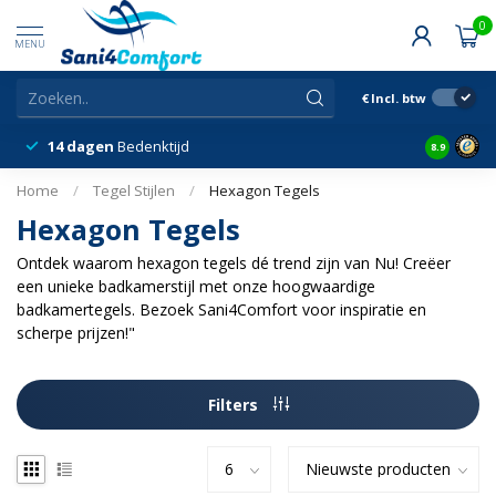
0
MENU
€
Incl. btw
14 dagen
Bedenktijd
Snelle &
8.9
Home
/
Tegel Stijlen
/
Hexagon Tegels
Hexagon Tegels
Ontdek waarom hexagon tegels dé trend zijn van Nu! Creëer
een unieke badkamerstijl met onze hoogwaardige
badkamertegels. Bezoek Sani4Comfort voor inspiratie en
scherpe prijzen!"
Filters