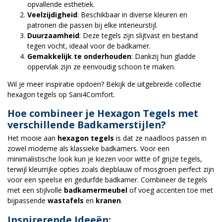
opvallende esthetiek.
Veelzijdigheid
: Beschikbaar in diverse kleuren en
patronen die passen bij elke interieurstijl.
Duurzaamheid
: Deze tegels zijn slijtvast en bestand
tegen vocht, ideaal voor de badkamer.
Gemakkelijk te onderhouden
: Dankzij hun gladde
oppervlak zijn ze eenvoudig schoon te maken.
Wil je meer inspiratie opdoen? Bekijk de uitgebreide collectie
hexagon tegels op
Sani4Comfort
.
Hoe combineer je Hexagon Tegels met
verschillende Badkamerstijlen?
Het mooie aan
hexagon tegels
is dat ze naadloos passen in
zowel moderne als klassieke badkamers. Voor een
minimalistische look kun je kiezen voor witte of grijze tegels,
terwijl kleurrijke opties zoals diepblauw of mosgroen perfect zijn
voor een speelse en gedurfde badkamer. Combineer de tegels
met een stijlvolle
badkamermeubel
of voeg accenten toe met
bijpassende
wastafels
en
kranen
.
Inspirerende Ideeën: