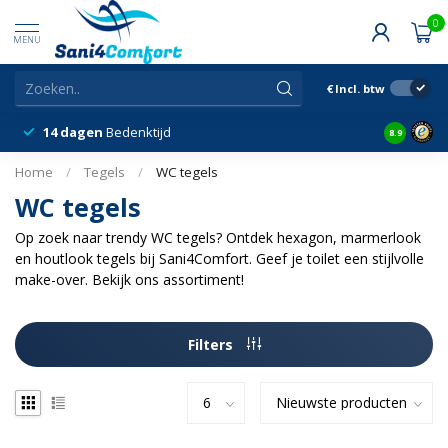
0
MENU
€
Incl. btw
14 dagen
Bedenktijd
Snelle &
8.9
Home
/
Tegels
/
WC tegels
WC tegels
Op zoek naar trendy WC tegels? Ontdek hexagon, marmerlook
en houtlook tegels bij Sani4Comfort. Geef je toilet een stijlvolle
make-over. Bekijk ons assortiment!
Filters