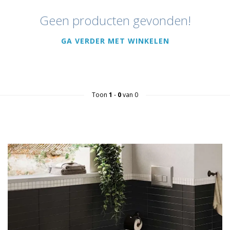
Geen producten gevonden!
GA VERDER MET WINKELEN
Toon
1
-
0
van 0