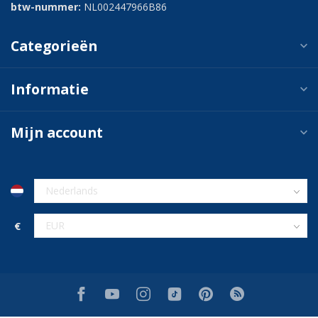
btw-nummer:
NL002447966B86
Categorieën
Informatie
Mijn account
€