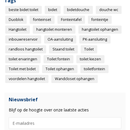
Tags
beste bidet toilet
bidet
bidetdouche
douche wc
Duoblok
fonteinset
Fonteintafel
fonteintje
Hangtoilet
hangtoilet monteren
hangtoilet ophangen
inbouwreservoir
OA-aansluiting
PK-aansluiting
randloos hangtoilet
Staand toilet
Toilet
toilet ervaringen
Toilet fontein
toilet kiezen
Toilet met bidet
Toilet ophangen
toiletfontein
voordelen hangtoilet
Wandcloset ophangen
Nieuwsbrief
Blijf op de hoogte over onze laatste acties