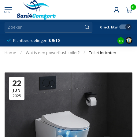
0
MENU
€
Incl. btw
Klantbeordelingen
8.9/10
8.9
Home
/
Wat is een powerflush toilet?
/
Toilet Inrichten
22
JUN
2025