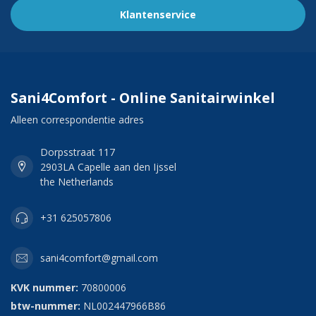
Klantenservice
Sani4Comfort - Online Sanitairwinkel
Alleen correspondentie adres
Dorpsstraat 117
2903LA Capelle aan den Ijssel
the Netherlands
+31 625057806
sani4comfort@gmail.com
KVK nummer:
70800006
btw-nummer:
NL002447966B86