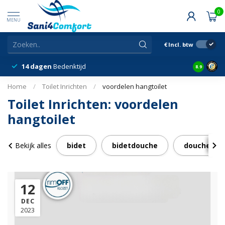
0
MENU
€
Incl. btw
14 dagen
Bedenktijd
Snelle &
8.9
Home
/
Toilet Inrichten
/
voordelen hangtoilet
Toilet Inrichten: voordelen
hangtoilet
Bekijk alles
bidet
bidetdouche
douche wc
12
DEC
2023