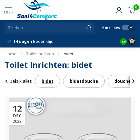
0
MENU
€
Incl. btw
14 dagen
Bedenktijd
Snelle &
8.9
Home
/
Toilet Inrichten
/
bidet
Toilet Inrichten: bidet
Bekijk alles
bidet
bidetdouche
douche wc
12
DEC
2023