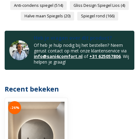
Anti-condens spiegel
(514)
Gliss Design Spiegel Lios
(4)
Halve maan Spiegels
(20)
Spiegel rond
(166)
Heb je vragen over dit product?
Of heb je hulp nodig bij het bestellen? Neem
gerust contact op met onze klantenservice via
info@sani4comfort.nl
of
+31 625057806
. Wij
helpen je graag!
Recent bekeken
-26%