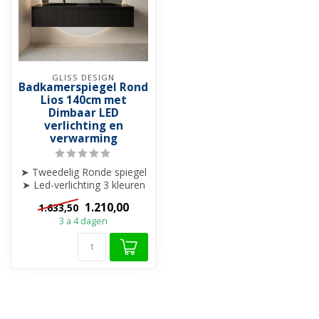
GLISS DESIGN
Badkamerspiegel Rond
Lios 140cm met
Dimbaar LED
verlichting en
verwarming
➤ Tweedelig Ronde spiegel
➤ Led-verlichting 3 kleuren
(2000K tot 6000K)
1.210,00
1.633,50
➤ Di...
3 a 4 dagen