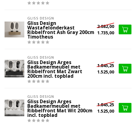
GLISS DESIGN
Gliss Design
2.082,00
Wastafelonderkast
Ribbelfront Ash Gray 200cm
1.735,00
Timotheus
GLISS DESIGN
Gliss Design Arges
1.845,25
Badkamermeubel met
Ribbelfront Mat Zwart
1.525,00
200cm incl. topblad
GLISS DESIGN
Gliss Design Arges
1.845,25
Badkamermeubel met
Ribbelfront Mat Wit 200cm
1.525,00
incl. topblad