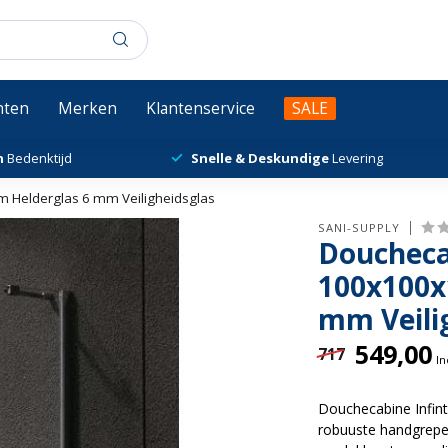
chten
Merken
Klantenservice
SALE
n
Bedenktijd
Snelle & Deskundige
Levering
 Helderglas 6 mm Veiligheidsglas
SANI-SUPPLY
Doucheca
100x100x
mm Veili
549,00
717
In
Douchecabine Infin
robuuste handgrepen