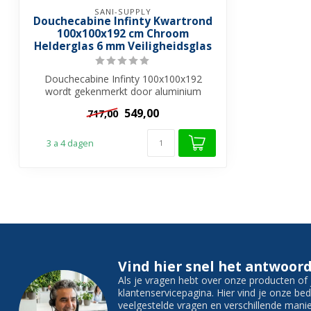
SANI-SUPPLY
Douchecabine Infinty Kwartrond
100x100x192 cm Chroom
Helderglas 6 mm Veiligheidsglas
Douchecabine Infinty 100x100x192
wordt gekenmerkt door aluminium
behuizing en ro...
549,00
717,00
3 a 4 dagen
Vind hier snel het antwoord
Als je vragen hebt over onze producten o
klantenservicepagina. Hier vind je onze b
veelgestelde vragen en verschillende man