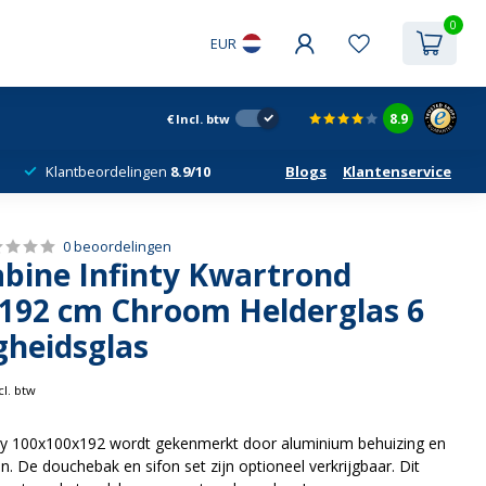
0
EUR
8.9
€
Incl. btw
Klantbeordelingen
8.9/10
Blogs
Klantenservice
0 beoordelingen
bine Infinty Kwartrond
192 cm Chroom Helderglas 6
gheidsglas
cl. btw
ty 100x100x192 wordt gekenmerkt door aluminium behuizing en
. De douchebak en sifon set zijn optioneel verkrijgbaar. Dit