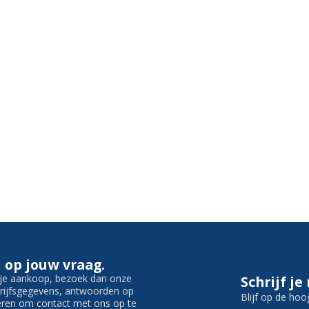
 op jouw vraag.
f je aankoop, bezoek dan onze
Schrijf je
edrijfsgegevens, antwoorden op
Blijf op de hoo
ieren om contact met ons op te