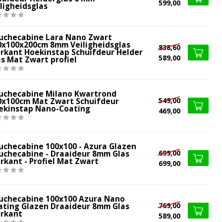
599,00
ligheidsglas
uchecabine Lara Nano Zwart
0x100x200cm 8mm Veiligheidsglas
838,60
erkant Hoekinstap Schuifdeur Helder
589,00
as Mat Zwart profiel
uchecabine Milano Kwartrond
549,00
0x100cm Mat Zwart Schuifdeur
ekinstap Nano-Coating
469,00
uchecabine 100x100 - Azura Glazen
699,00
uchecabine - Draaideur 8mm Glas
rkant - Profiel Mat Zwart
699,00
uchecabine 100x100 Azura Nano
769,00
ating Glazen Draaideur 8mm Glas
erkant
589,00