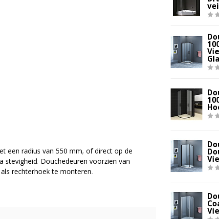
vei
Do
10
Vi
Gl
Do
10
Ho
Do
t een radius van 550 mm, of direct op de
Do
Vie
tra stevigheid. Douchedeuren voorzien van
als rechterhoek te monteren.
Do
Co
Vi