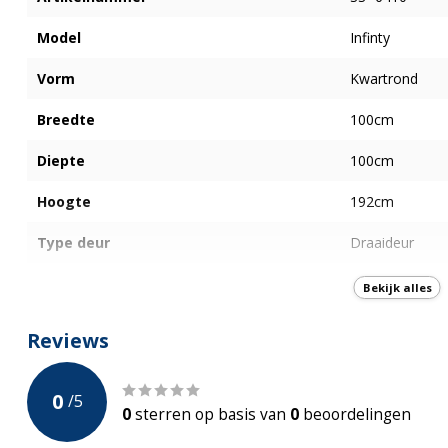
Model
Infinty
Vorm
Kwartrond
Breedte
100cm
Diepte
100cm
Hoogte
192cm
Type deur
Draaideur
Plaatsing deur
Links en Recht
Bekijk alles
Openingswijze deur
Buiten
Reviews
Afwerking Glas
Helder Glas
0
/
5
Dikte glas
6 mm
0
sterren op basis van
0
beoordelingen
Anti-Kalk