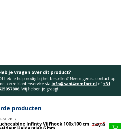
Heb je vragen over dit product?
Of heb je hulp nodig bij het bestellen? Neem gerust contact op
met onze klantenservice via
info@sani4comfort.nl
of
+31
625057806
. Wij helpen je graag!
erde producten
I-SUPPLY
uchecabine Infinty Vijfhoek 100x100 cm
742,00
aaideur Helderglas 6 mm