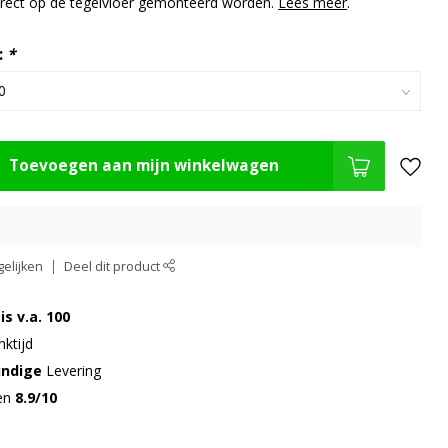
irect op de tegelvloer gemonteerd worden.
Lees meer
.
:
*
Toevoegen aan mijn winkelwagen
elijken
Deel dit product
is v.a. 100
ktijd
undige
Levering
gen
8.9/10