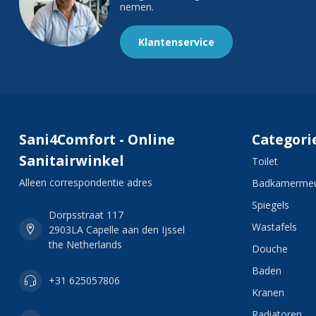
nemen.
Klantenservice
Sani4Comfort - Online
Categori
Sanitairwinkel
Toilet
Alleen correspondentie adres
Badkamermeu
Spiegels
Dorpsstraat 117
Wastafels
2903LA Capelle aan den Ijssel
the Netherlands
Douche
Baden
+31 625057806
Kranen
Radiatoren