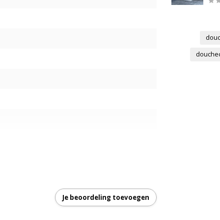
douc
douchec
s
Je beoordeling toevoegen