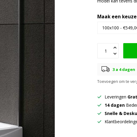
model kan tevens d
Maak een keuze
3 a 4 dagen
Toevoegen om te verg
Leveringen
Grat
14 dagen
Beden
Snelle & Desk
Klantbeordelin