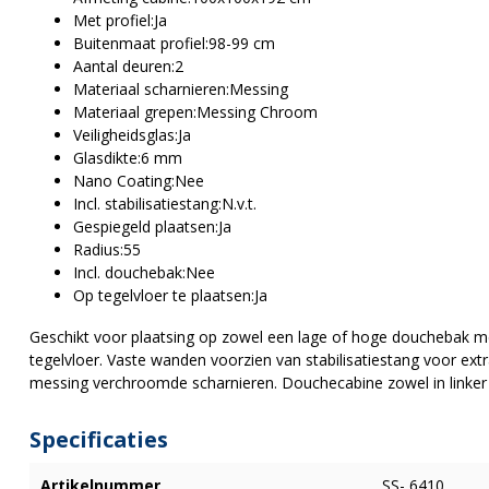
Met profiel:
Ja
Buitenmaat profiel:9
8-99 cm
Aantal deuren:
2
Materiaal scharnieren:Messing
Materiaal grepen:
Messing Chroom
Veiligheidsglas:
Ja
Glasdikte:
6 mm
Nano Coating:
Nee
Incl. stabilisatiestang:
N.v.t.
Gespiegeld plaatsen:
Ja
Radius:
55
Incl. douchebak:
Nee
Op tegelvloer te plaatsen:
Ja
Geschikt voor plaatsing op zowel een lage of hoge douchebak me
tegelvloer. Vaste wanden voorzien van stabilisatiestang voor ex
messing verchroomde scharnieren. Douchecabine zowel in linker 
Specificaties
Artikelnummer
SS- 6410