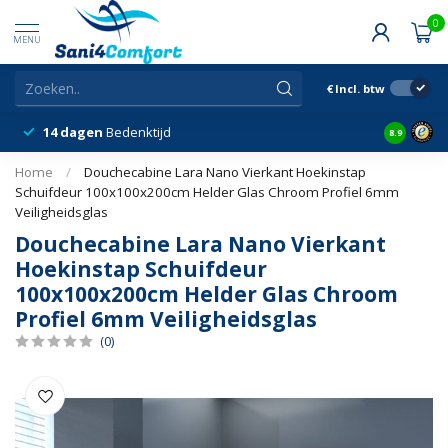
0
MENU
€
Incl. btw
14 dagen
Bedenktijd
Snelle &
8.9
Home
/
Douchecabine Lara Nano Vierkant Hoekinstap
Schuifdeur 100x100x200cm Helder Glas Chroom Profiel 6mm
Veiligheidsglas
Douchecabine Lara Nano Vierkant
Hoekinstap Schuifdeur
100x100x200cm Helder Glas Chroom
Profiel 6mm Veiligheidsglas
(0)