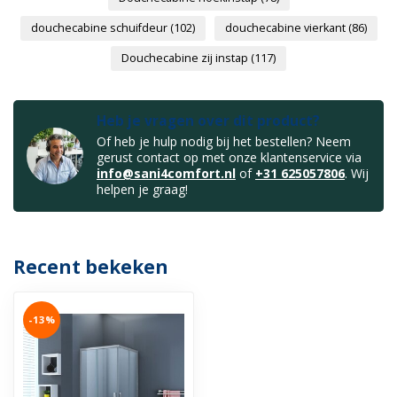
douchecabine schuifdeur
(102)
douchecabine vierkant
(86)
Douchecabine zij instap
(117)
Heb je vragen over dit product?
Of heb je hulp nodig bij het bestellen? Neem
gerust contact op met onze klantenservice via
info@sani4comfort.nl
of
+31 625057806
. Wij
helpen je graag!
Recent bekeken
-13%