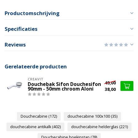
Productomschrijving
Specificaties
Reviews
Gerelateerde producten
CREAVIT
49,00
Douchebak Sifon Douchesifon
90mm - 50mm chroom Aloni
38,00
Douchecabine
(172)
douchecabine 100x100
(35)
douchecabine antikalk
(402)
douchecabine helderglas
(221)
Douchecabine hoekinstap
(78)