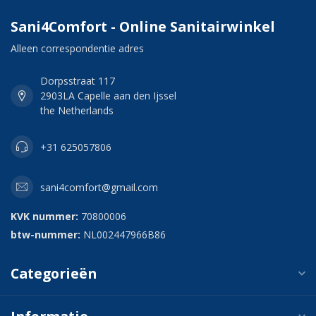
Sani4Comfort - Online Sanitairwinkel
Alleen correspondentie adres
Dorpsstraat 117
2903LA Capelle aan den Ijssel
the Netherlands
+31 625057806
sani4comfort@gmail.com
KVK nummer:
70800006
btw-nummer:
NL002447966B86
Categorieën