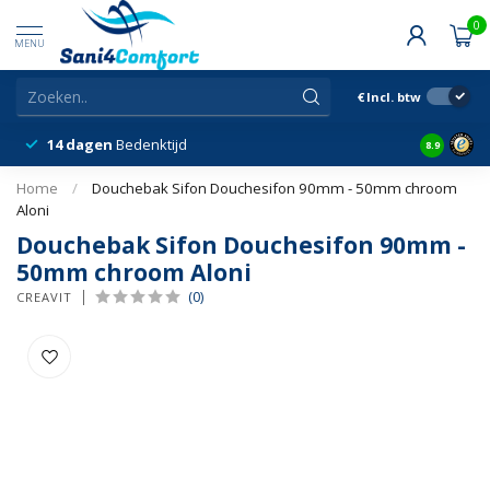
0
MENU
€
Incl. btw
14 dagen
Bedenktijd
Snelle &
8.9
Home
/
Douchebak Sifon Douchesifon 90mm - 50mm chroom
Aloni
Douchebak Sifon Douchesifon 90mm -
50mm chroom Aloni
(0)
CREAVIT