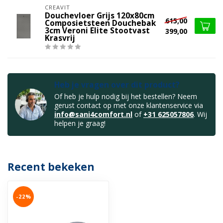
CREAVIT
Douchevloer Grijs 120x80cm
615,00
Composietsteen Douchebak
3cm Veroni Elite Stootvast
399,00
Krasvrij
Heb je vragen over dit product?
Of heb je hulp nodig bij het bestellen? Neem
gerust contact op met onze klantenservice via
info@sani4comfort.nl
of
+31 625057806
. Wij
helpen je graag!
Recent bekeken
-22%