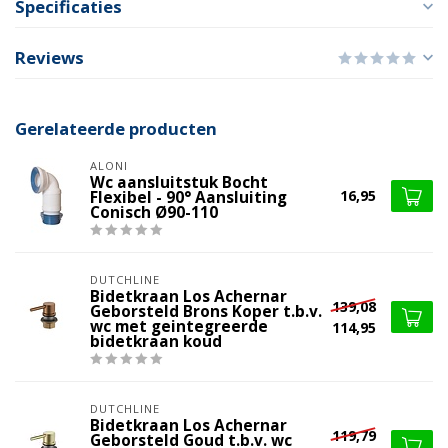
Specificaties
Reviews
Gerelateerde producten
ALONI
Wc aansluitstuk Bocht
16,95
Flexibel - 90° Aansluiting
Conisch Ø90-110
DUTCHLINE
Bidetkraan Los Achernar
139,08
Geborsteld Brons Koper t.b.v.
wc met geintegreerde
114,95
bidetkraan koud
DUTCHLINE
Bidetkraan Los Achernar
119,79
Geborsteld Goud t.b.v. wc