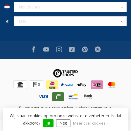
€
© Copyright 2026 Sani4Comfort - Online Sanitairwinkel
Wij slaan cookies op om onze website te verbeteren. Is dat
akkoord?
Ja
Nee
Meer over cookies »
Beoordeling op [review_system] voor [shop_name]: [rating]/10
([num_rating] beoordelingen)