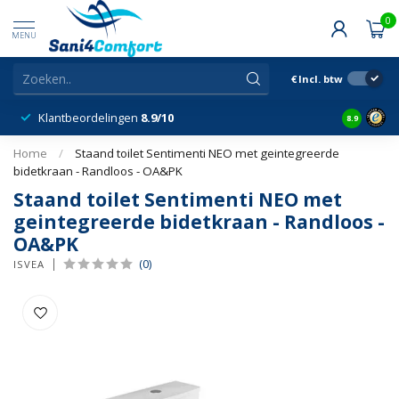
0
MENU
€
Incl. btw
Klantbeordelingen
8.9/10
8.9
Home
/
Staand toilet Sentimenti NEO met geintegreerde
bidetkraan - Randloos - OA&PK
Staand toilet Sentimenti NEO met
geintegreerde bidetkraan - Randloos -
OA&PK
(0)
ISVEA