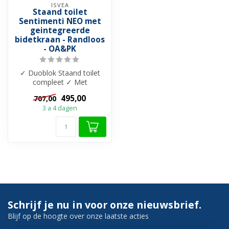
ISVEA
Staand toilet
Sentimenti NEO met
geintegreerde
bidetkraan - Randloos
- OA&PK
✓ Duoblok Staand toilet
compleet ✓ Met
geintegreerde bidetkraan
495,00
707,00
(Koud) ✓ Randloo...
3 a 4 dagen
Schrijf je nu in voor onze nieuwsbrief.
Blijf op de hoogte over onze laatste acties