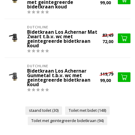
met geintegreerde
99,00
bidetkraan koud
DUTCHLINE
Bidetkraan Los Achernar Mat
83,49
Zwart t.b.v. wc met
geintegreerde bidetkraan
72,00
koud
DUTCHLINE
Bidetkraan Los Achernar
119,79
Gunmetal t.b.v. wc met
geintegreerde bidetkraan
99,00
koud
staand toilet
(30)
Toilet met bidet
(148)
Toilet met geintegreerde bidetkraan
(94)