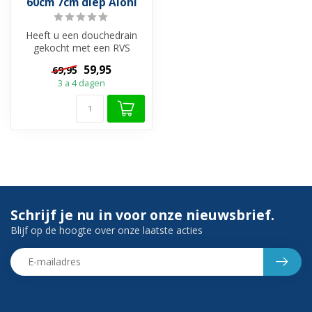
60cm 7cm diep Aloni
Heeft u een douchedrain
gekocht met een RVS
Rooster en wilt u dit
59,95
69,95
belangrijke on...
3 a 4 dagen
Schrijf je nu in voor onze nieuwsbrief.
Blijf op de hoogte over onze laatste acties