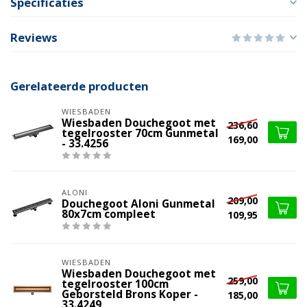
Specificaties
Reviews
Gerelateerde producten
WIESBADEN
Wiesbaden Douchegoot met
236,60
tegelrooster 70cm Gunmetal
169,00
- 33.4256
ALONI
209,00
Douchegoot Aloni Gunmetal
80x7cm compleet
109,95
WIESBADEN
Wiesbaden Douchegoot met
259,00
tegelrooster 100cm
Geborsteld Brons Koper -
185,00
33.4249