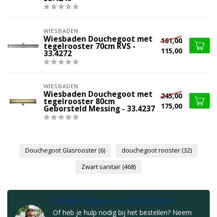
WIESBADEN
Wiesbaden Douchegoot met
161,00
tegelrooster 70cm RVS -
115,00
33.4272
WIESBADEN
Wiesbaden Douchegoot met
245,00
tegelrooster 80cm
175,00
Geborsteld Messing - 33.4237
Douchegoot Glasrooster
(6)
douchegoot rooster
(32)
Zwart sanitair
(468)
Heb je vragen over dit product?
Of heb je hulp nodig bij het bestellen? Neem