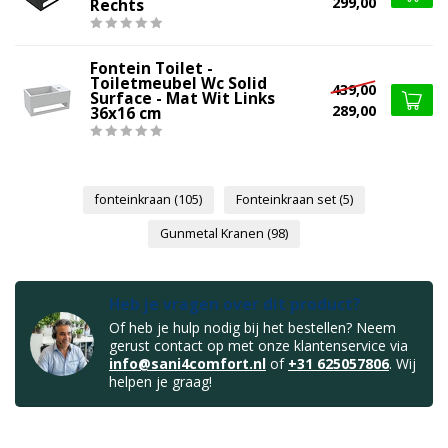
299,00
Rechts
Fontein Toilet -
Toiletmeubel Wc Solid
439,00
Surface - Mat Wit Links
289,00
36x16 cm
fonteinkraan
(105)
Fonteinkraan set
(5)
Gunmetal Kranen
(98)
Heb je vragen over dit product?
Of heb je hulp nodig bij het bestellen? Neem
gerust contact op met onze klantenservice via
info@sani4comfort.nl
of
+31 625057806
. Wij
helpen je graag!