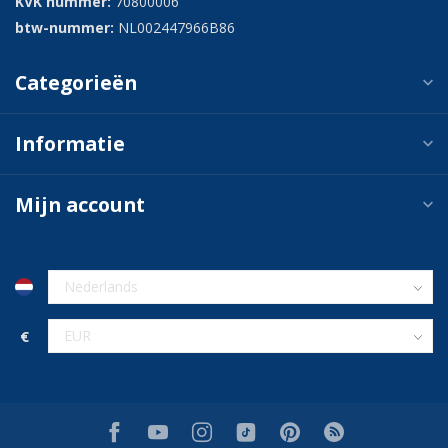
KVK nummer:
70800006
btw-nummer:
NL002447966B86
Categorieën
Informatie
Mijn account
€