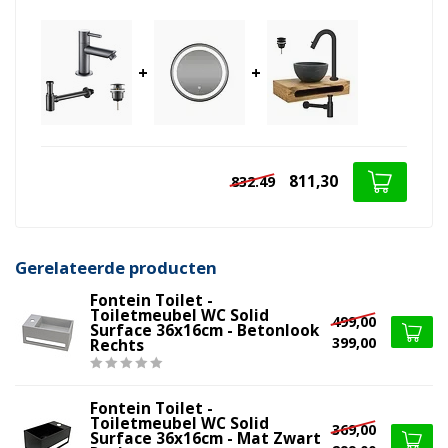
+
+
811,30
832.49
Gerelateerde producten
Fontein Toilet -
Toiletmeubel WC Solid
499,00
Surface 36x16cm - Betonlook
399,00
Rechts
Fontein Toilet -
Toiletmeubel WC Solid
369,00
Surface 36x16cm - Mat Zwart