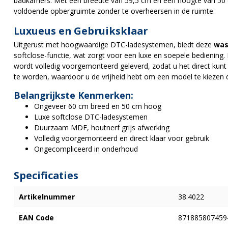
badkamers. Met een breedte van 59,5 cm en een hoogte van 50 
voldoende opbergruimte zonder te overheersen in de ruimte.
Luxueus en Gebruiksklaar
Uitgerust met hoogwaardige DTC-ladesystemen, biedt deze
was
softclose-functie, wat zorgt voor een luxe en soepele bedieni
wordt volledig voorgemonteerd geleverd, zodat u het direct kunt 
te worden, waardoor u de vrijheid hebt om een model te kiezen da
Belangrijkste Kenmerken:
Ongeveer 60 cm breed en 50 cm hoog
Luxe softclose DTC-ladesystemen
Duurzaam MDF, houtnerf grijs afwerking
Volledig voorgemonteerd en direct klaar voor gebruik
Ongecompliceerd in onderhoud
Specificaties
Artikelnummer
38.4022
EAN Code
871885807459