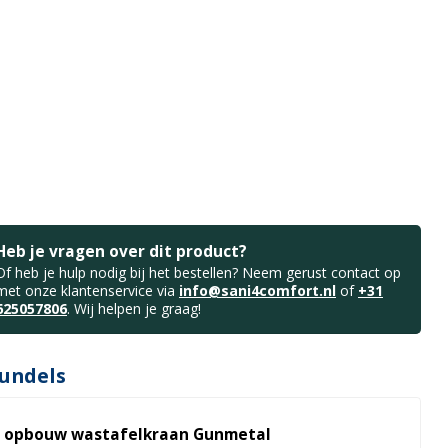
Heb je vragen over dit product?
Of heb je hulp nodig bij het bestellen? Neem gerust contact op
met onze klantenservice via
info@sani4comfort.nl
of
+31
625057806
. Wij helpen je graag!
undels
l opbouw wastafelkraan Gunmetal