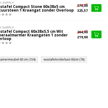
I-SUPPLY
370,00
stafel Compact Stone 60x38x5 cm
tuursteen 1 Kraangat zonder Overloop
325,57
I-SUPPLY
stafel Compact 60x38x5,5 cm Wit
264,00
neraalmarmer Kraangaten 1 zonder
219,00
erloop
kamermeubel 60 cm
(154)
wastafelonderkast 60cm
(76)