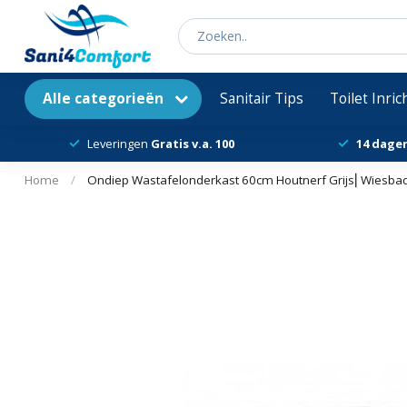
Alle categorieën
Sanitair Tips
Toilet Inri
Leveringen
Gratis v.a. 100
14 dage
Home
/
Ondiep Wastafelonderkast 60cm Houtnerf Grijs⎢Wiesbad