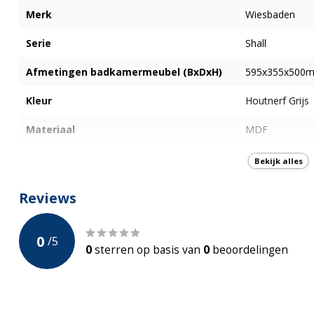
Merk
Wiesbaden
Serie
Shall
Afmetingen badkamermeubel (BxDxH)
595x355x500
Kleur
Houtnerf Grijs
Materiaal
MDF
Aantal Lades
2
Bekijk alles
Softclose
Softclose luxe
Reviews
Incl. Waskom
0
/
5
Incl. Kraan
0
sterren op basis van
0
beoordelingen
Incl Sifon en click-waste
Voorgemonteerd