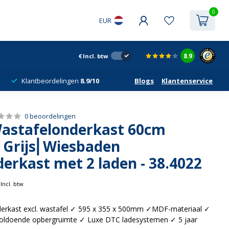
0
EUR
8.9
€
Incl. btw
Klantbeordelingen
8.9/10
Blogs
Klantenservice
0 beoordelingen
astafelonderkast 60cm
 Grijs⎢Wiesbaden
erkast met 2 laden - 38.4022
Incl. btw
erkast excl. wastafel ✓ 595 x 355 x 500mm ✓MDF-materiaal ✓
voldoende opbergruimte ✓ Luxe DTC ladesystemen ✓ 5 jaar