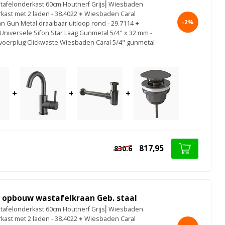
afelonderkast 60cm Houtnerf Grijs⎢Wiesbaden
kast met 2 laden - 38.4022
+
Wiesbaden Caral
-2%
n Gun Metal draaibaar uitloop rond - 29.7114
+
niversele Sifon Star Laag Gunmetal 5/4" x 32 mm -
voerplug Clickwaste Wiesbaden Caral 5/4" gunmetal -
+
+
+
817,95
830.6
l opbouw wastafelkraan Geb. staal
afelonderkast 60cm Houtnerf Grijs⎢Wiesbaden
kast met 2 laden - 38.4022
+
Wiesbaden Caral