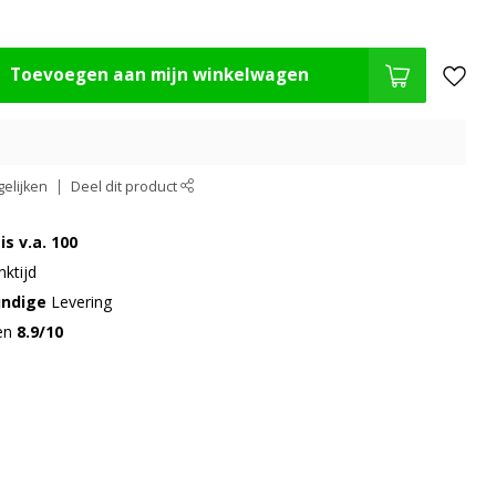
Toevoegen aan mijn winkelwagen
elijken
Deel dit product
is v.a. 100
ktijd
undige
Levering
gen
8.9/10