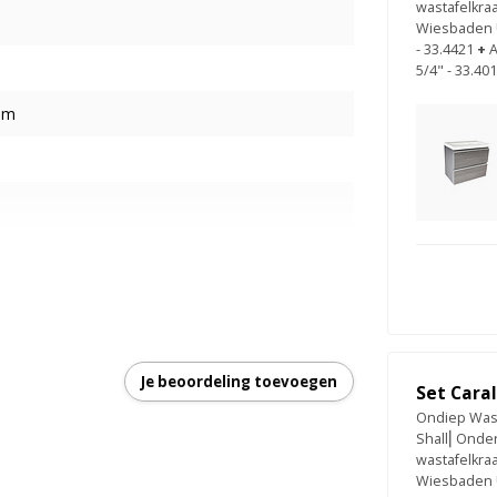
wastafelkraa
Wiesbaden U
- 33.4421
+
A
5/4" - 33.40
mm
 DTC ladesysteem
Je beoordeling toevoegen
Set Cara
Ondiep Wast
Shall⎢Onder
wastafelkra
Wiesbaden U