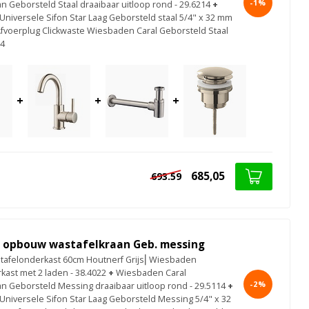
-1%
n Geborsteld Staal draaibaar uitloop rond - 29.6214
+
niversele Sifon Star Laag Geborsteld staal 5/4" x 32 mm
fvoerplug Clickwaste Wiesbaden Caral Geborsteld Staal
14
+
+
+
685,05
693.59
l opbouw wastafelkraan Geb. messing
afelonderkast 60cm Houtnerf Grijs⎢Wiesbaden
kast met 2 laden - 38.4022
+
Wiesbaden Caral
-2%
an Geborsteld Messing draaibaar uitloop rond - 29.5114
+
niversele Sifon Star Laag Geborsteld Messing 5/4" x 32