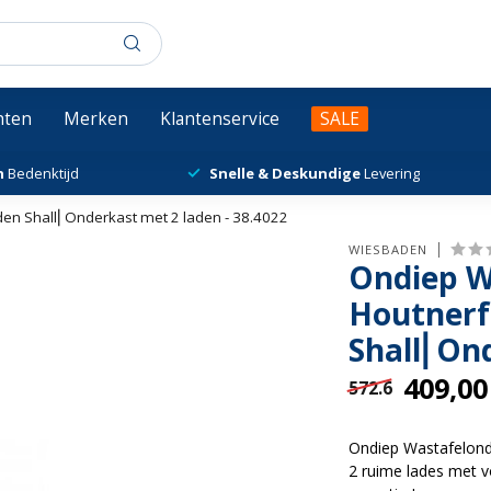
chten
Merken
Klantenservice
SALE
n
Bedenktijd
Snelle & Deskundige
Levering
en Shall⎢Onderkast met 2 laden - 38.4022
WIESBADEN
Ondiep W
Houtnerf
Shall⎢Ond
409,00
572.6
Ondiep Wastafelond
2 ruime lades met 