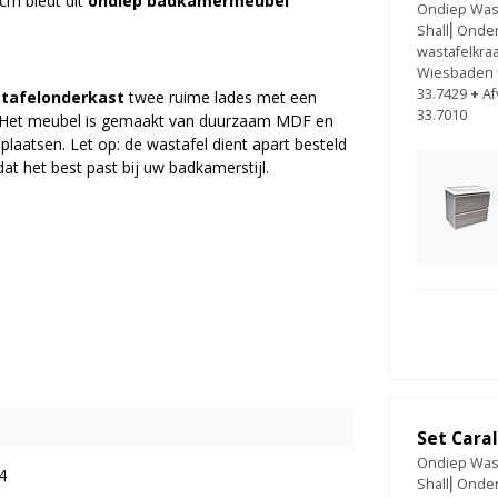
cm biedt dit
ondiep badkamermeubel
Ondiep Wast
Shall⎢Onder
wastafelkraa
Wiesbaden U
33.7429
+
Af
tafelonderkast
twee ruime lades met een
33.7010
ng. Het meubel is gemaakt van duurzaam MDF en
plaatsen. Let op: de wastafel dient apart besteld
t het best past bij uw badkamerstijl.
Set Cara
Ondiep Wast
4
Shall⎢Onder