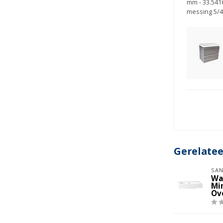
mm - 33.541
messing 5/4
Gerelate
SAN
Wa
Mi
Ov