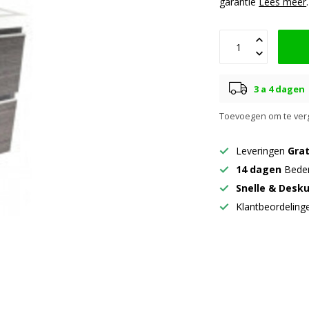
garantie
Lees meer
.
3 a 4 dagen
Toevoegen om te verg
Leveringen
Grat
14 dagen
Beden
Snelle & Desk
Klantbeordelin