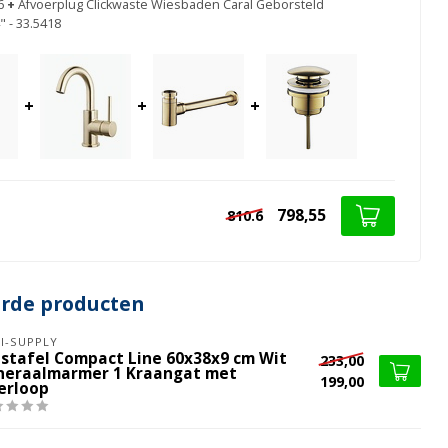
6
+
Afvoerplug Clickwaste Wiesbaden Caral Geborsteld
" - 33.5418
+
+
+
798,55
810.6
erde producten
I-SUPPLY
stafel Compact Line 60x38x9 cm Wit
233,00
neraalmarmer 1 Kraangat met
199,00
erloop